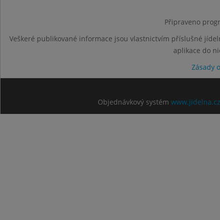
Připraveno progr
Veškeré publikované informace jsou vlastnictvím příslušné jídel
aplikace do n
Zásady 
Objednávkový systém
www.jidelna.c