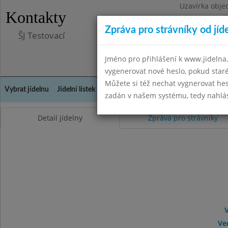
Uzavírka obje
Kontakty
Zpráva pro strávníky od jíd
ŠJ Testovací
Jméno pro přihlášení k www.jidelna.
vygenerovat nové heslo, pokud sta
Můžete si též nechat vygnerovat hes
Vybrat jídelnu
Jídelní lístek
Historie
Kontakty a informace
Spot
zadán v našem systému, tedy nahlási
Detail jídelny
Zpráva pro strávníky
V
Ve