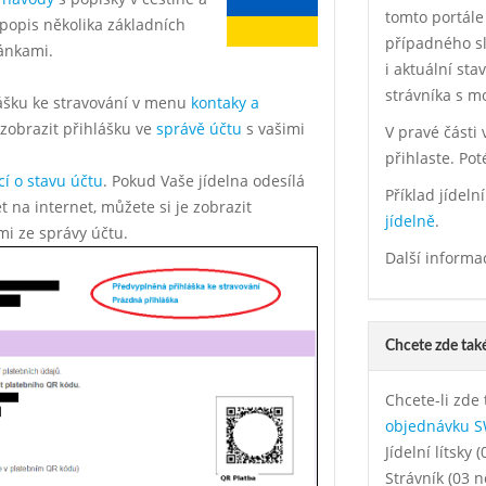
tomto portále
 popis několika základních
případného sl
ánkami.
i aktuální sta
strávníka s mo
lášku ke stravování v menu
kontaky a
 zobrazit přihlášku ve
správě účtu
s vašimi
V pravé části 
přihlaste. Pot
í o stavu účtu
. Pokud Vaše jídelna odesílá
Příklad jídel
 na internet, můžete si je zobrazit
jídelně
.
i ze správy účtu.
Další informa
Chcete zde také
Chcete-li zde 
objednávku 
Jídelní lítsky
Strávník (03 