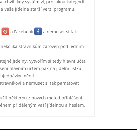
e chvíli kdy systém ví, pro jakou kategorii
á Vaše jídelna starší verzi programu,
e
a Facebook
a nemuset si tak
.
 několika strávníkům zároveň pod jedním
tejné jídelny. Vytvořím si tedy hlavní účet,
ášení hlavním účtem pak na jídelní lístku
 objednávky měnit.
 strávníkovi a nemuset si tak pamatovat
yužít některou z nových metod přihlášení.
ménem přiděleným Vaší jídelnou a heslem.