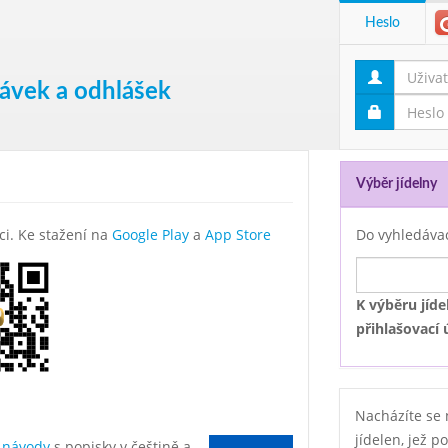
Heslo
návek a odhlášek
Výběr jídelny
ci. Ke stažení na
Google Play
a
App Store
Do vyhledávac
K výběru jíd
přihlašovací 
Nacházíte se n
jídelen, jež p
 návody
s popisky v češtině a