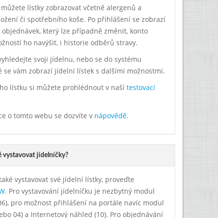
 můžete lístky zobrazovat včetně alergenů a
ožení či spotřebního koše. Po přihlášení se zobrazí
v objednávek, který lze případně změnit, konto
žností ho navýšit, i historie odběrů stravy.
vyhledejte svoji jídelnu, nebo se do systému
é se vám zobrazí jídelní lístek s dalšími možnostmi.
ního lístku si můžete prohlédnout v naší
testovací
ce o tomto webu se dozvíte v
nápovědě
.
 vystavovat jídelníčky?
také vystavovat své jídelní lístky, proveďte
SW
. Pro vystavování jídelníčku je nezbytný modul
 (06), pro možnost přihlášení na portále navíc modul
nebo 04) a Internetový náhled (10). Pro objednávání