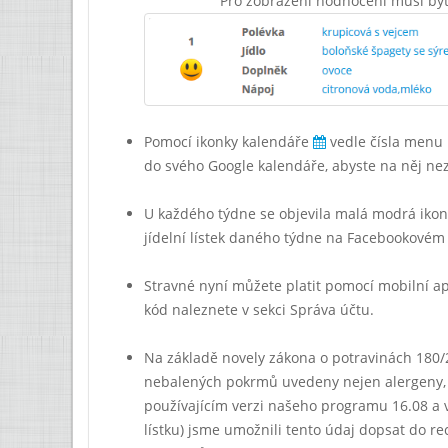
Pro zobrazení hodnocení musí být 
Pomocí ikonky kalendáře
vedle čísla menu 
do svého Google kalendáře, abyste na něj ne
U každého týdne se objevila malá modrá iko
jídelní lístek daného týdne na Facebookovém pr
Stravné nyní můžete platit pomocí mobilní a
kód naleznete v sekci Správa účtu.
Na základě novely zákona o potravinách 180/2
nebalených pokrmů uvedeny nejen alergeny, 
používajícím verzi našeho programu 16.08 a vy
lístku) jsme umožnili tento údaj dopsat do re