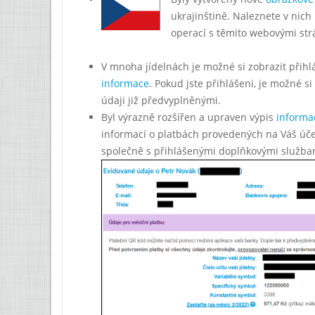
ukrajinštině. Naleznete v nich
operací s těmito webovými str
V mnoha jídelnách je možné si zobrazit přih
informace
. Pokud jste přihlášeni, je možné si
údaji již předvyplněnými.
Byl výrazně rozšířen a upraven výpis
informac
informací o platbách provedených na Váš účet
společně s přihlášenými doplňkovými službam