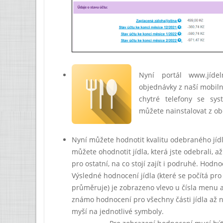
Nyní portál www.jídel
objednávky z naší mobiln
chytré telefony se sy
můžete nainstalovat z ob
Nyní můžete hodnotit kvalitu odebraného jíd
můžete ohodnotit jídla, která jste odebrali, a
pro ostatní, na co stojí zajít i podruhé. Hod
Výsledné hodnocení jídla (které se počítá pro
průměruje) je zobrazeno vlevo u čísla menu a
známo hodnocení pro všechny části jídla až na
myší na jednotlivé symboly.