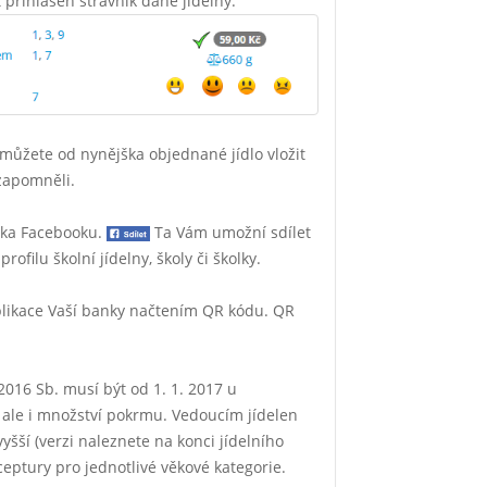
přihlášen strávník dané jídelny.
můžete od nynějška objednané jídlo vložit
zapomněli.
nka Facebooku.
Ta Vám umožní sdílet
ofilu školní jídelny, školy či školky.
plikace Vaší banky načtením QR kódu. QR
016 Sb. musí být od 1. 1. 2017 u
ale i množství pokrmu. Vedoucím jídelen
šší (verzi naleznete na konci jídelního
ceptury pro jednotlivé věkové kategorie.