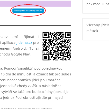
pak modul Int
Všechny jídel
měsíců.
na.cz umí přijímat i
í aplikace
Jídelna.cz
pro
stémem Android. Tu si
chodu Google Play.
la. Pomocí "smajlíků" pod objednávkou
ž 10 dní do minulosti a označit tak pro sebe i
nocení neodebraných jídel jsou mazána.
 jednotlivé chody zvlášť, a následně se
 vytváří se také pro budoucí dny (pokud je
 jednu). Podrobnosti zjistíte při najetí