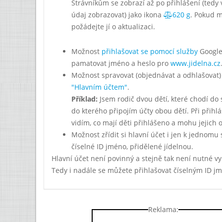
Strávníkům se zobrazí až po přihlášení (tedy v
údaj zobrazovat) jako ikona
620 g
. Pokud m
požádejte jí o aktualizaci.
Možnost
přihlašovat se pomocí služby
Googl
pamatovat jméno a heslo pro
www.jidelna.cz
Možnost spravovat (objednávat a odhlašovat)
"Hlavním účtem"
.
Příklad:
Jsem rodič dvou dětí, které chodí do s
do kterého připojím účty obou dětí. Při přihl
vidím, co mají děti přihlášeno a mohu jejich
Možnost zřídit si hlavní účet i jen k jednomu
číselné ID jméno, přidělené jídelnou.
Hlavní účet není povinný a stejně tak není nutné v
Tedy i nadále se můžete přihlašovat číselným ID j
Reklama: