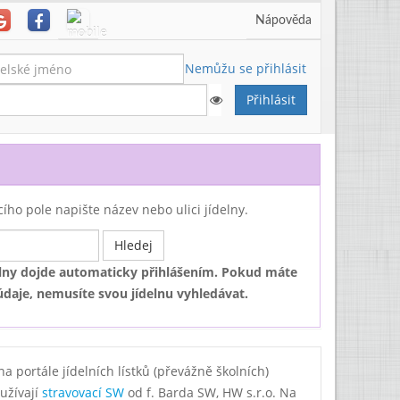
Nápověda
Nemůžu se přihlásit
ího pole napište název nebo ulici jídelny.
elny dojde automaticky přihlášením. Pokud máte
údaje, nemusíte svou jídelnu vyhledávat.
a portále jídelních lístků (převážně školních)
oužívají
stravovací SW
od f. Barda SW, HW s.r.o. Na