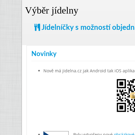
Výběr jídelny
Jídelníčky s možností objed
Novinky
Nově má jidelna.cz jak Android tak iOS aplika
Byly vytvořeny nové
obrázkové