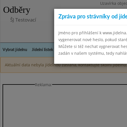
Uzavírka obje
Odběry
Zpráva pro strávníky od jíd
ŠJ Testovací
Jméno pro přihlášení k www.jidelna.
vygenerovat nové heslo, pokud sta
Můžete si též nechat vygnerovat hes
Vybrat jídelnu
Jídelní lístek
Historie
Kontakty a informace
Spot
zadán v našem systému, tedy nahlási
Aktuální data nebyla jídelnou zaslána, kontaktujte školní jídelnu
Reklama: