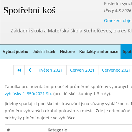
Poslední sync
Spotřební koš
Úterý 4.8.2026
Omezení obje
Základní škola a Mateřská škola Stehelčeves, okres K
Vybrat jídelnu
Jídelní lístek
Historie
Kontakty a informace
Spot
Květen 2021
Červen 2021
Červenec 2021
Tabulka pro orientační propočet průměrné spotřeby vybraných d
vyhlášky č. 350/2021 Sb.
(pro dětské skupiny 1-3 roky).
Jídelny spadající pod školní stravování jsou vázány vyhláškou č. 1
průměru vybraných druhů potravin za měsíc. Zde je orientačně u
odchylky plnění najdete ve vyhlášce.
#
Kategorie