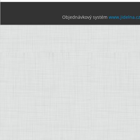
Objednávkový systém
www.jidelna.c