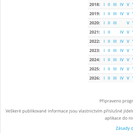
2018:
I
II
III
IV
V
2019:
I
II
III
IV
V
2020:
I
II
III
V
2021:
I
II
IV
V
2022:
I
II
III
IV
V
2023:
I
II
III
IV
V
2024:
I
II
III
IV
V
2025:
I
II
III
IV
V
2026:
I
II
III
IV
V
Připraveno progr
Veškeré publikované informace jsou vlastnictvím příslušné jídel
aplikace do n
Zásady 