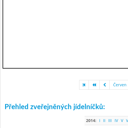
Červen
Přehled zveřejněných jídelníčků:
2014:
I
II
III
IV
V
V