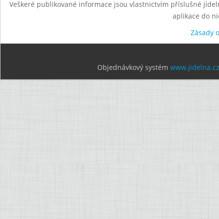
Veškeré publikované informace jsou vlastnictvím příslušné jídel
aplikace do n
Zásady 
Objednávkový systém
www.jidelna.c