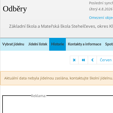
Poslední sync
Odběry
Úterý 4.8.2026
Omezení obje
Základní škola a Mateřská škola Stehelčeves, okres K
Vybrat jídelnu
Jídelní lístek
Historie
Kontakty a informace
Spot
Červen
Aktuální data nebyla jídelnou zaslána, kontaktujte školní jídelnu
Reklama: