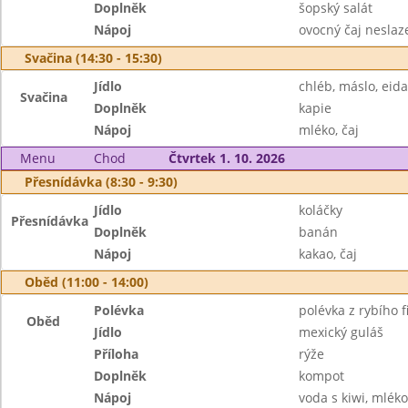
Doplněk
šopský salát
Nápoj
ovocný čaj neslaz
Svačina (14:30 - 15:30)
Jídlo
chléb, máslo, eid
Svačina
Doplněk
kapie
Nápoj
mléko, čaj
Menu
Chod
Čtvrtek 1. 10. 2026
Přesnídávka (8:30 - 9:30)
Jídlo
koláčky
Přesnídávka
Doplněk
banán
Nápoj
kakao, čaj
Oběd (11:00 - 14:00)
Polévka
polévka z rybího fi
Oběd
Jídlo
mexický guláš
Příloha
rýže
Doplněk
kompot
Nápoj
voda s kiwi, mléko