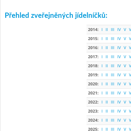
Přehled zveřejněných jídelníčků:
2014:
I
II
III
IV
V
V
2015:
I
II
III
IV
V
V
2016:
I
II
III
IV
V
V
2017:
I
II
III
IV
V
V
2018:
I
II
III
IV
V
V
2019:
I
II
III
IV
V
V
2020:
I
II
III
IV
V
V
2021:
I
II
III
IV
V
V
2022:
I
II
III
IV
V
V
2023:
I
II
III
IV
V
V
2024:
I
II
III
IV
V
V
2025:
I
II
III
IV
V
V