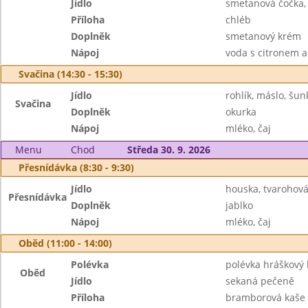
Jídlo
smetanová čočka,
Příloha
chléb
Doplněk
smetanový krém
Nápoj
voda s citronem 
Svačina (14:30 - 15:30)
Jídlo
rohlík, máslo, šun
Svačina
Doplněk
okurka
Nápoj
mléko, čaj
Menu
Chod
Středa 30. 9. 2026
Přesnídávka (8:30 - 9:30)
Jídlo
houska, tvarohová
Přesnídávka
Doplněk
jablko
Nápoj
mléko, čaj
Oběd (11:00 - 14:00)
Polévka
polévka hráškov
Oběd
Jídlo
sekaná pečeně
Příloha
bramborová kaše