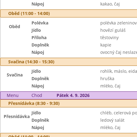
Nápoj
kakao, čaj
Oběd (11:00 - 14:00)
Polévka
polévka zelenino
Oběd
Jídlo
hovězí guláš
Příloha
těstoviny
Doplněk
kapie
Nápoj
ovocný čaj neslaz
Svačina (14:30 - 15:30)
Jídlo
rohlík, máslo, ei
Svačina
Doplněk
hruška
Nápoj
mléko, čaj
Menu
Chod
Pátek 4. 9. 2026
Přesnídávka (8:30 - 9:30)
Jídlo
chléb, celerová 
Přesnídávka
Doplněk
ledový salát
Nápoj
mléko, čaj
Oběd (11:00 - 14:00)