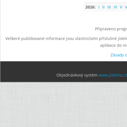
2026:
I
II
III
IV
V
V
Připraveno progr
Veškeré publikované informace jsou vlastnictvím příslušné jídel
aplikace do n
Zásady 
Objednávkový systém
www.jidelna.c