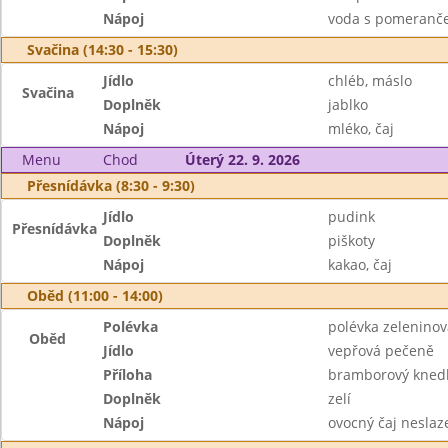
Nápoj
voda s pomeranč
Svačina (14:30 - 15:30)
Jídlo
chléb, máslo
Svačina
Doplněk
jablko
Nápoj
mléko, čaj
Menu
Chod
Úterý 22. 9. 2026
Přesnídávka (8:30 - 9:30)
Jídlo
pudink
Přesnídávka
Doplněk
piškoty
Nápoj
kakao, čaj
Oběd (11:00 - 14:00)
Polévka
polévka zelenino
Oběd
Jídlo
vepřová pečeně
Příloha
bramborový knedl
Doplněk
zelí
Nápoj
ovocný čaj neslaz