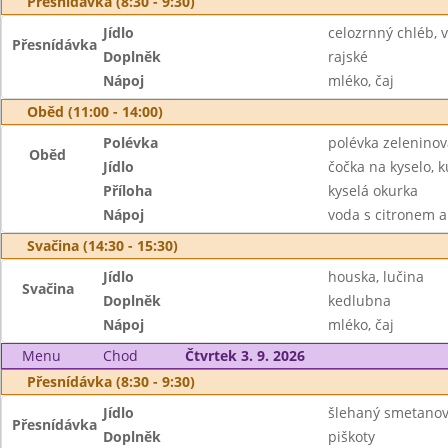
Přesnídávka (8:30 - 9:30)
Jídlo
celozrnný chléb, 
Přesnídávka
Doplněk
rajské
Nápoj
mléko, čaj
Oběd (11:00 - 14:00)
Polévka
polévka zeleninová
Oběd
Jídlo
čočka na kyselo, k
Příloha
kyselá okurka
Nápoj
voda s citronem 
Svačina (14:30 - 15:30)
Jídlo
houska, lučina
Svačina
Doplněk
kedlubna
Nápoj
mléko, čaj
Menu
Chod
Čtvrtek 3. 9. 2026
Přesnídávka (8:30 - 9:30)
Jídlo
šlehaný smetano
Přesnídávka
Doplněk
piškoty