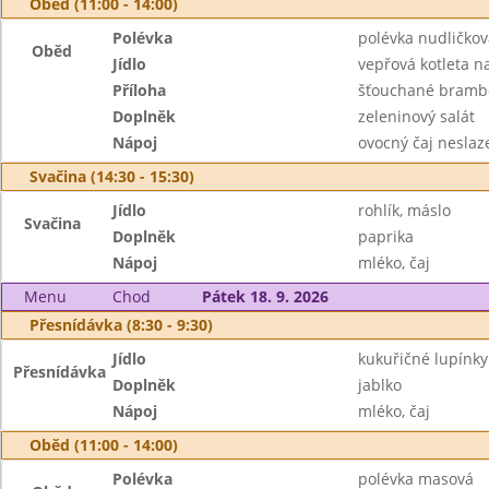
Oběd (11:00 - 14:00)
Polévka
polévka nudličkov
Oběd
Jídlo
vepřová kotleta 
Příloha
šťouchané bramb
Doplněk
zeleninový salát
Nápoj
ovocný čaj neslaz
Svačina (14:30 - 15:30)
Jídlo
rohlík, máslo
Svačina
Doplněk
paprika
Nápoj
mléko, čaj
Menu
Chod
Pátek 18. 9. 2026
Přesnídávka (8:30 - 9:30)
Jídlo
kukuřičné lupínk
Přesnídávka
Doplněk
jablko
Nápoj
mléko, čaj
Oběd (11:00 - 14:00)
Polévka
polévka masová