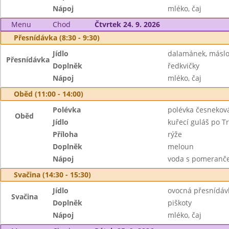
Nápoj
mléko, čaj
Menu
Chod
Čtvrtek 24. 9. 2026
Přesnídávka (8:30 - 9:30)
Jídlo
dalamánek, máslo
Přesnídávka
Doplněk
ředkvičky
Nápoj
mléko, čaj
Oběd (11:00 - 14:00)
Polévka
polévka česnekov
Oběd
Jídlo
kuřecí guláš po T
Příloha
rýže
Doplněk
meloun
Nápoj
voda s pomeranč
Svačina (14:30 - 15:30)
Jídlo
ovocná přesnídáv
Svačina
Doplněk
piškoty
Nápoj
mléko, čaj