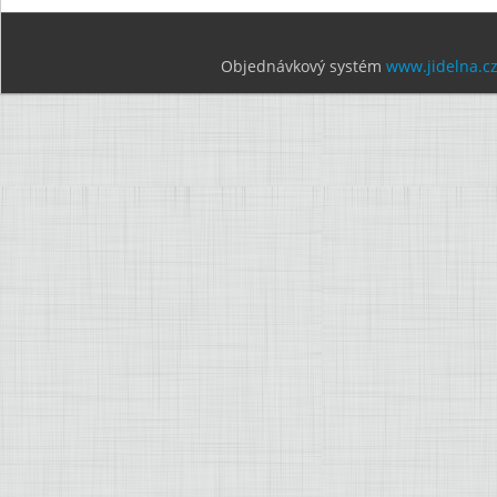
Objednávkový systém
www.jidelna.c