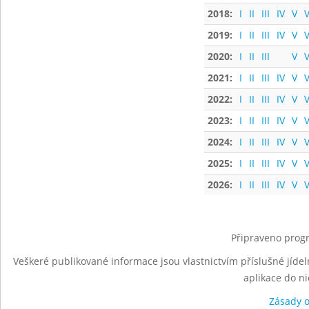
2018:
I
II
III
IV
V
V
2019:
I
II
III
IV
V
V
2020:
I
II
III
V
V
2021:
I
II
III
IV
V
V
2022:
I
II
III
IV
V
V
2023:
I
II
III
IV
V
V
2024:
I
II
III
IV
V
V
2025:
I
II
III
IV
V
V
2026:
I
II
III
IV
V
V
Připraveno progr
Veškeré publikované informace jsou vlastnictvím příslušné jídel
aplikace do n
Zásady 