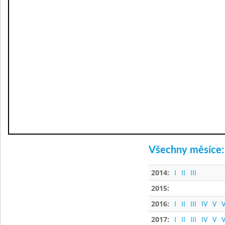
Všechny měsíce:
2014:
I
II
III
2015:
2016:
I
II
III
IV
V
V
2017:
I
II
III
IV
V
V