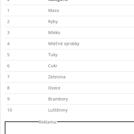
1
Maso
2
Ryby
3
Mléko
4
Mléčné výrobky
5
Tuky
6
Cukr
7
Zelenina
8
Ovoce
9
Brambory
10
Luštěniny
Reklama: