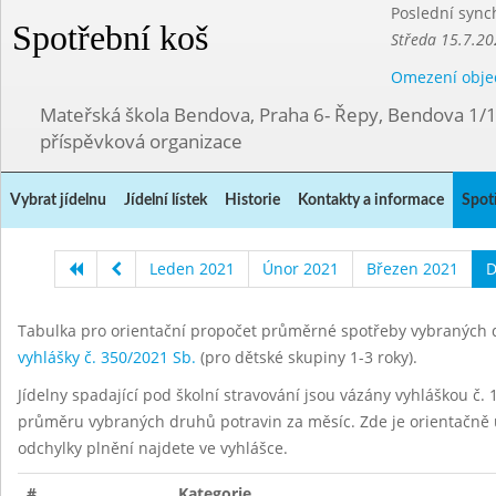
Poslední sync
Spotřební koš
Středa 15.7.20
Omezení obje
Mateřská škola Bendova, Praha 6- Řepy, Bendova 1/
příspěvková organizace
Vybrat jídelnu
Jídelní lístek
Historie
Kontakty a informace
Spot
Leden 2021
Únor 2021
Březen 2021
D
Tabulka pro orientační propočet průměrné spotřeby vybraných d
vyhlášky č. 350/2021 Sb.
(pro dětské skupiny 1-3 roky).
Jídelny spadající pod školní stravování jsou vázány vyhláškou č. 1
průměru vybraných druhů potravin za měsíc. Zde je orientačně u
odchylky plnění najdete ve vyhlášce.
#
Kategorie