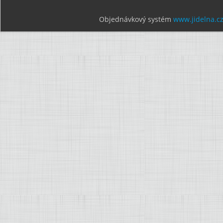
Objednávkový systém
www.jidelna.c