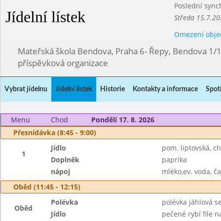
Poslední sync
Jídelní lístek
Středa 15.7.20
Omezení obje
Mateřská škola Bendova, Praha 6- Řepy, Bendova 1/
příspěvková organizace
Vybrat jídelnu
Jídelní lístek
Historie
Kontakty a informace
Spot
Menu
Chod
Pondělí 17. 8. 2026
Přesnídávka (8:45 - 9:00)
Jídlo
pom. liptovská, c
1
Doplněk
paprika
nápoj
mléko,ev. voda, ča
Oběd (11:45 - 12:15)
Polévka
polévka jáhlová s
Oběd
Jídlo
pečené rybí file n