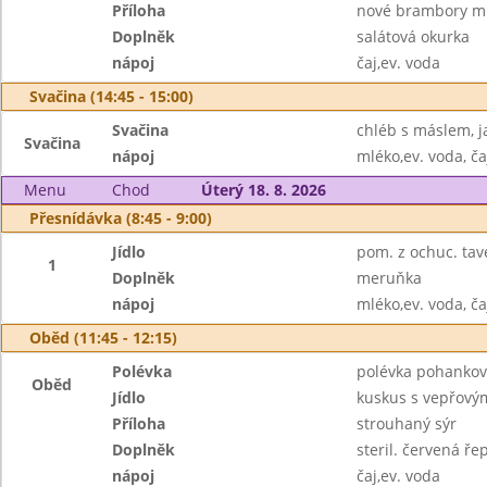
Příloha
nové brambory m
Doplněk
salátová okurka
nápoj
čaj,ev. voda
Svačina (14:45 - 15:00)
Svačina
chléb s máslem, j
Svačina
nápoj
mléko,ev. voda, ča
Menu
Chod
Úterý 18. 8. 2026
Přesnídávka (8:45 - 9:00)
Jídlo
pom. z ochuc. tav
1
Doplněk
meruňka
nápoj
mléko,ev. voda, ča
Oběd (11:45 - 12:15)
Polévka
polévka pohankov
Oběd
Jídlo
kuskus s vepřový
Příloha
strouhaný sýr
Doplněk
steril. červená ře
nápoj
čaj,ev. voda