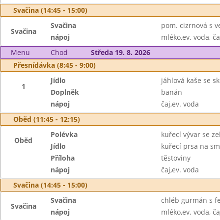
Svačina (14:45 - 15:00)
Svačina
pom. cizrnová s v
Svačina
nápoj
mléko,ev. voda, ča
Menu
Chod
Středa 19. 8. 2026
Přesnídávka (8:45 - 9:00)
Jídlo
jáhlová kaše se sk
1
Doplněk
banán
nápoj
čaj,ev. voda
Oběd (11:45 - 12:15)
Polévka
kuřecí vývar se z
Oběd
Jídlo
kuřecí prsa na s
Příloha
těstoviny
nápoj
čaj,ev. voda
Svačina (14:45 - 15:00)
Svačina
chléb gurmán s f
Svačina
nápoj
mléko,ev. voda, ča