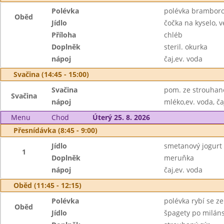
Polévka
polévka bramboro
Oběd
Jídlo
čočka na kyselo, v
Příloha
chléb
Doplněk
steril. okurka
nápoj
čaj,ev. voda
Svačina (14:45 - 15:00)
Svačina
pom. ze strouhané
Svačina
nápoj
mléko,ev. voda, ča
Menu
Chod
Úterý 25. 8. 2026
Přesnídávka (8:45 - 9:00)
Jídlo
smetanový jogurt
1
Doplněk
meruňka
nápoj
čaj,ev. voda
Oběd (11:45 - 12:15)
Polévka
polévka rybí se 
Oběd
Jídlo
špagety po milá