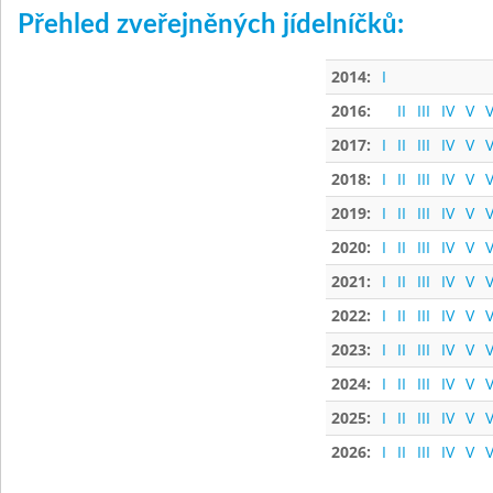
Přehled zveřejněných jídelníčků:
2014:
I
2016:
II
III
IV
V
V
2017:
I
II
III
IV
V
V
2018:
I
II
III
IV
V
V
2019:
I
II
III
IV
V
V
2020:
I
II
III
IV
V
V
2021:
I
II
III
IV
V
V
2022:
I
II
III
IV
V
V
2023:
I
II
III
IV
V
V
2024:
I
II
III
IV
V
V
2025:
I
II
III
IV
V
V
2026:
I
II
III
IV
V
V