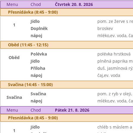
Menu
Chod
Čtvrtek 20. 8. 2026
Přesnídávka (8:45 - 9:00)
Jídlo
pom. ze žerve s 
1
Doplněk
broskev
nápoj
mléko,ev. voda, ča
Oběd (11:45 - 12:15)
Polévka
polévka hrstková
Oběd
Jídlo
plněná paprika m
Příloha
duš. jasmínová rý
nápoj
čaj,ev. voda
Svačina (14:45 - 15:00)
Svačina
pom. z ryb v oleji
Svačina
nápoj
mléko,ev. voda, ča
Menu
Chod
Pátek 21. 8. 2026
Přesnídávka (8:45 - 9:00)
Jídlo
chléb s máslem 
1