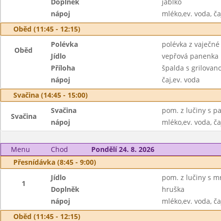
Doplněk
jablko
nápoj
mléko,ev. voda, ča
Oběd (11:45 - 12:15)
Polévka
polévka z vaječné 
Oběd
Jídlo
vepřová panenka 
Příloha
špalda s grilovan
nápoj
čaj,ev. voda
Svačina (14:45 - 15:00)
Svačina
pom. z lučiny s p
Svačina
nápoj
mléko,ev. voda, ča
Menu
Chod
Pondělí 24. 8. 2026
Přesnídávka (8:45 - 9:00)
Jídlo
pom. z lučiny s mr
1
Doplněk
hruška
nápoj
mléko,ev. voda, ča
Oběd (11:45 - 12:15)