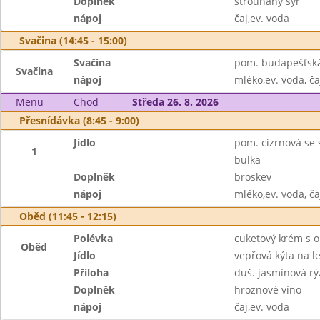
Doplněk
strouhaný sýr
nápoj
čaj,ev. voda
Svačina (14:45 - 15:00)
Svačina
pom. budapešťská,
Svačina
nápoj
mléko,ev. voda, ča
Menu
Chod
Středa 26. 8. 2026
Přesnídávka (8:45 - 9:00)
Jídlo
pom. cizrnová se s
1
bulka
Doplněk
broskev
nápoj
mléko,ev. voda, ča
Oběd (11:45 - 12:15)
Polévka
cuketový krém s 
Oběd
Jídlo
vepřová kýta na 
Příloha
duš. jasmínová rý
Doplněk
hroznové víno
nápoj
čaj,ev. voda