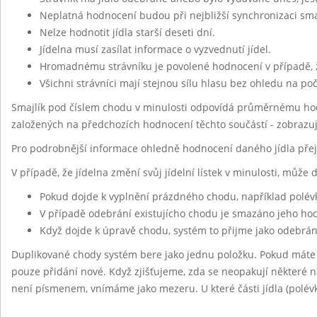
Neplatná hodnocení budou při nejbližší synchronizaci sm
Nelze hodnotit jídla starší deseti dní.
Jídelna musí zasílat informace o vyzvednutí jídel.
Hromadnému strávníku je povolené hodnocení v případě, 
Všichni strávníci mají stejnou sílu hlasu bez ohledu na po
Smajlík pod číslem chodu v minulosti odpovídá průměrnému hod
založených na předchozích hodnocení těchto součástí - zobrazu
Pro podrobnější informace ohledně hodnocení daného jídla pře
V případě, že jídelna změní svůj jídelní lístek v minulosti, může
Pokud dojde k vyplnění prázdného chodu, například polév
V případě odebrání existujícho chodu je smazáno jeho h
Když dojde k úpravě chodu, systém to přijme jako odebrán
Duplikované chody systém bere jako jednu položku. Pokud máte
pouze přidání nové. Když zjišťujeme, zda se neopakují některé ná
není písmenem, vnímáme jako mezeru. U které části jídla (polévk