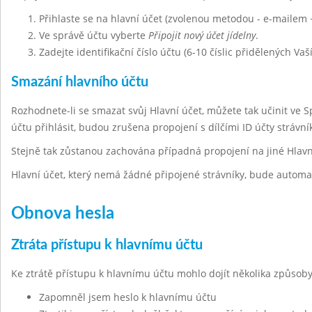
Přihlaste se na hlavní účet (zvolenou metodou - e-mailem 
Ve správě účtu vyberte
Připojit nový účet jídelny
.
Zadejte identifikační číslo účtu (6-10 číslic přidělených Vaš
Smazání hlavního účtu
Rozhodnete-li se smazat svůj Hlavní účet, můžete tak učinit ve 
účtu přihlásit, budou zrušena propojení s dílčími ID účty strávn
Stejně tak zůstanou zachována případná propojení na jiné Hlavn
Hlavní účet, který nemá žádné připojené strávníky, bude automa
Obnova hesla
Ztráta přístupu k hlavnímu účtu
Ke ztrátě přístupu k hlavnímu účtu mohlo dojít několika způsoby
Zapomněl jsem heslo k hlavnímu účtu