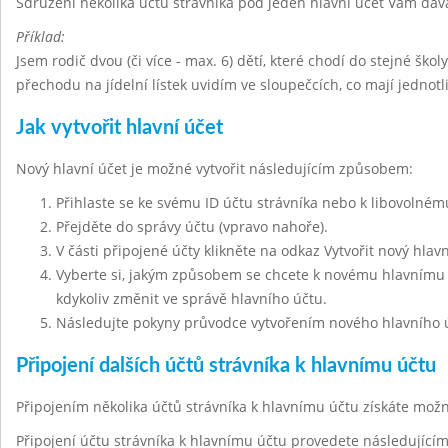
Sdružení několika účtů strávníka pod jeden hlavní účet Vám dáv
Příklad:
Jsem rodič dvou (či více - max. 6) dětí, které chodí do stejné škol
přechodu na jídelní lístek uvidím ve sloupečcích, co mají jednot
Jak vytvořit hlavní účet
Nový hlavní účet je možné vytvořit následujícím způsobem:
Přihlaste se ke svému ID účtu strávníka nebo k libovolnému
Přejděte do správy účtu (vpravo nahoře).
V části připojené účty klikněte na odkaz Vytvořit nový hlavn
Vyberte si, jakým způsobem se chcete k novému hlavnímu ú
kdykoliv změnit ve správě hlavního účtu.
Následujte pokyny průvodce vytvořením nového hlavního 
Připojení dalších účtů strávníka k hlavnímu účtu
Připojením několika účtů strávníka k hlavnímu účtu získáte mo
Připojení účtu strávníka k hlavnímu účtu provedete následujíc