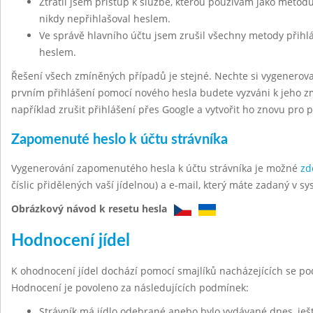
Ztratil jsem přístup k službě, kterou používám jako metodu
nikdy nepřihlašoval heslem.
Ve správě hlavního účtu jsem zrušil všechny metody přihl
heslem.
Řešení všech zmíněných případů je stejné. Nechte si vygenerov
prvním přihlášení pomocí nového hesla budete vyzváni k jeho z
například zrušit přihlášení přes Google a vytvořit ho znovu pro 
Zapomenuté heslo k účtu strávníka
Vygenerování zapomenutého hesla k účtu strávníka je možné
zd
číslic přidělených vaší jídelnou) a e-mail, který máte zadaný v sy
Obrázkový návod k resetu hesla
Hodnocení jídel
K ohodnocení jídel dochází pomocí smajlíků nacházejících se po
Hodnocení je povoleno za následujících podmínek:
Strávník má jídlo odebrané anebo bylo vydávané dnes, ješt