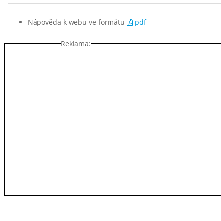
Nápověda k webu ve formátu
pdf
.
Reklama: