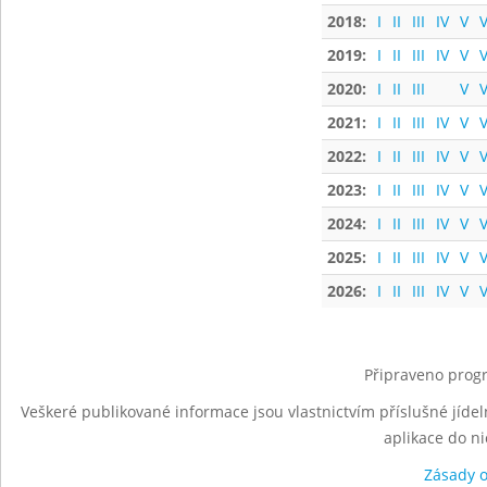
2018:
I
II
III
IV
V
V
2019:
I
II
III
IV
V
V
2020:
I
II
III
V
V
2021:
I
II
III
IV
V
V
2022:
I
II
III
IV
V
V
2023:
I
II
III
IV
V
V
2024:
I
II
III
IV
V
V
2025:
I
II
III
IV
V
V
2026:
I
II
III
IV
V
V
Připraveno progr
Veškeré publikované informace jsou vlastnictvím příslušné jídel
aplikace do n
Zásady 