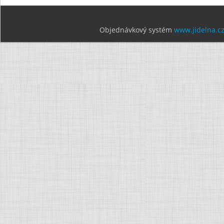
Objednávkový systém
www.jidelna.c