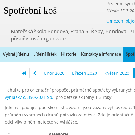
Poslední sync
Spotřební koš
Středa 15.7.20
Omezení obje
Mateřská škola Bendova, Praha 6- Řepy, Bendova 1/
příspěvková organizace
Vybrat jídelnu
Jídelní lístek
Historie
Kontakty a informace
Spot
Únor 2020
Březen 2020
Květen 2020
Tabulka pro orientační propočet průměrné spotřeby vybraných d
vyhlášky č. 350/2021 Sb.
(pro dětské skupiny 1-3 roky).
Jídelny spadající pod školní stravování jsou vázány vyhláškou č. 1
průměru vybraných druhů potravin za měsíc. Zde je orientačně u
odchylky plnění najdete ve vyhlášce.
#
Kategorie