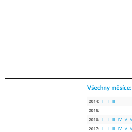
Všechny měsíce:
2014:
I
II
III
2015:
2016:
I
II
III
IV
V
V
2017:
I
II
III
IV
V
V