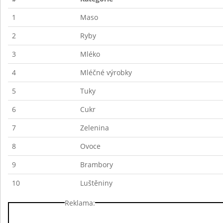
1
Maso
2
Ryby
3
Mléko
4
Mléčné výrobky
5
Tuky
6
Cukr
7
Zelenina
8
Ovoce
9
Brambory
10
Luštěniny
Reklama: