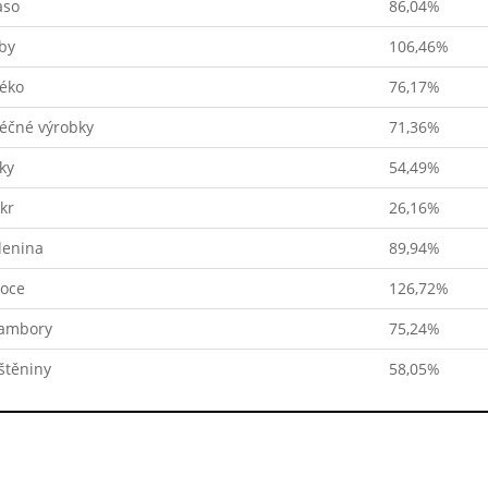
so
86,04%
by
106,46%
éko
76,17%
éčné výrobky
71,36%
ky
54,49%
kr
26,16%
lenina
89,94%
oce
126,72%
ambory
75,24%
štěniny
58,05%