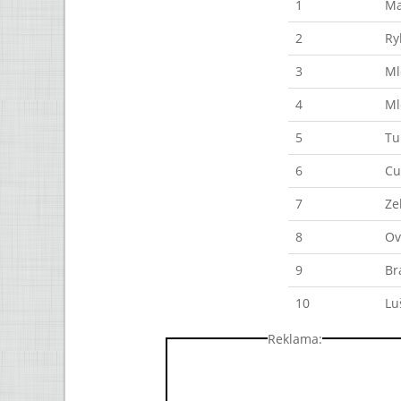
1
Ma
2
Ry
3
Ml
4
Ml
5
Tu
6
Cu
7
Ze
8
Ov
9
Br
10
Lu
Reklama: