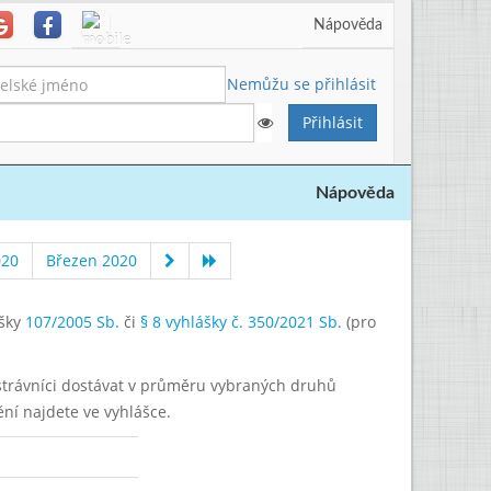
Nápověda
Nemůžu se přihlásit
Nápověda
020
Březen 2020
ášky
107/2005 Sb.
či
§ 8 vyhlášky č. 350/2021 Sb.
(pro
í strávníci dostávat v průměru vybraných druhů
ění najdete ve vyhlášce.