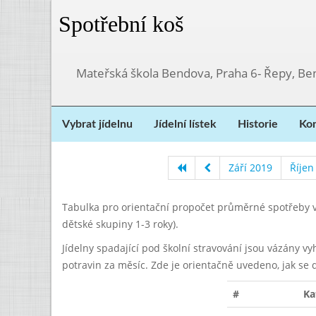
Spotřební koš
Mateřská škola Bendova, Praha 6- Řepy, Be
Vybrat jídelnu
Jídelní lístek
Historie
Kon
Září 2019
Říjen
Tabulka pro orientační propočet průměrné spotřeby v
dětské skupiny 1-3 roky).
Jídelny spadající pod školní stravování jsou vázány v
potravin za měsíc. Zde je orientačně uvedeno, jak se 
#
Ka