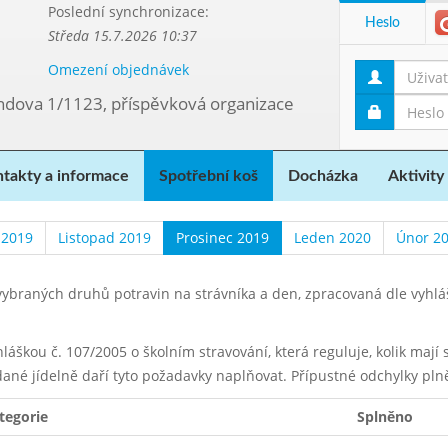
Poslední synchronizace:
Heslo
Středa 15.7.2026 10:37
Omezení objednávek
ndova 1/1123, příspěvková organizace
takty a informace
Spotřební koš
Docházka
Aktivity
 2019
Listopad 2019
Prosinec 2019
Leden 2020
Únor 2
ybraných druhů potravin na strávníka a den, zpracovaná dle vyhl
yhláškou č. 107/2005 o školním stravování, která reguluje, kolik maj
dané jídelně daří tyto požadavky naplňovat. Přípustné odchylky pln
tegorie
Splněno