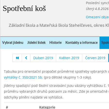
Poslední sync
Spotřební koš
Úterý 4.8.2026
Omezení obje
Základní škola a Mateřská škola Stehelčeves, okres K
Vybrat jídelnu
Jídelní lístek
Historie
Kontakty a informace
Spot
Duben 2019
Květen 2019
Červen 2019
Tabulka pro orientační propočet průměrné spotřeby vybraných d
vyhlášky č. 350/2021 Sb.
(pro dětské skupiny 1-3 roky).
Jídelny spadající pod školní stravování jsou vázány vyhláškou č. 1
průměru vybraných druhů potravin za měsíc. Zde je orientačně u
odchylky plnění najdete ve vyhlášce.
#
Kategorie