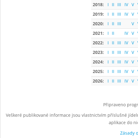
2018:
I
II
III
IV
V
2019:
I
II
III
IV
V
2020:
I
II
III
V
2021:
I
II
IV
V
2022:
I
II
III
IV
V
2023:
I
II
III
IV
V
2024:
I
II
III
IV
V
2025:
I
II
III
IV
V
2026:
I
II
III
IV
V
Připraveno progr
Veškeré publikované informace jsou vlastnictvím příslušné jídel
aplikace do n
Zásady 