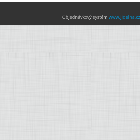
Objednávkový systém
www.jidelna.c