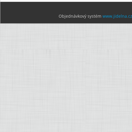
Objednávkový systém
www.jidelna.c