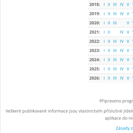
2018:
I
II
III
IV
V
2019:
I
II
III
IV
V
2020:
I
II
III
V
2021:
I
II
IV
V
2022:
I
II
III
IV
V
2023:
I
II
III
IV
V
2024:
I
II
III
IV
V
2025:
I
II
III
IV
V
2026:
I
II
III
IV
V
Připraveno progr
Veškeré publikované informace jsou vlastnictvím příslušné jídel
aplikace do n
Zásady 