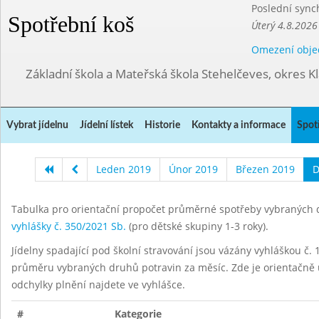
Poslední sync
Spotřební koš
Úterý 4.8.2026
Omezení obje
Základní škola a Mateřská škola Stehelčeves, okres K
Vybrat jídelnu
Jídelní lístek
Historie
Kontakty a informace
Spot
Leden 2019
Únor 2019
Březen 2019
D
Tabulka pro orientační propočet průměrné spotřeby vybraných d
vyhlášky č. 350/2021 Sb.
(pro dětské skupiny 1-3 roky).
Jídelny spadající pod školní stravování jsou vázány vyhláškou č. 1
průměru vybraných druhů potravin za měsíc. Zde je orientačně u
odchylky plnění najdete ve vyhlášce.
#
Kategorie