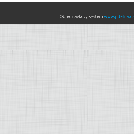
Objednávkový systém
www.jidelna.c