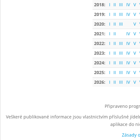
2018:
I
II
III
IV
V
2019:
I
II
III
IV
V
2020:
I
II
III
V
2021:
I
II
IV
V
2022:
I
II
III
IV
V
2023:
I
II
III
IV
V
2024:
I
II
III
IV
V
2025:
I
II
III
IV
V
2026:
I
II
III
IV
V
Připraveno progr
Veškeré publikované informace jsou vlastnictvím příslušné jídel
aplikace do n
Zásady 