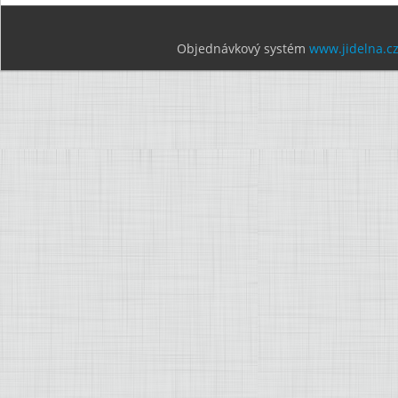
Objednávkový systém
www.jidelna.c