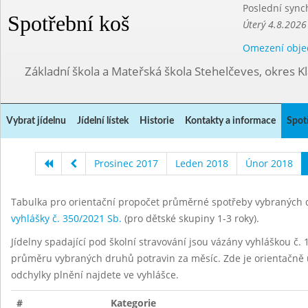
Poslední sync
Spotřební koš
Úterý 4.8.2026
Omezení obje
Základní škola a Mateřská škola Stehelčeves, okres K
Vybrat jídelnu
Jídelní lístek
Historie
Kontakty a informace
Spot
Prosinec 2017
Leden 2018
Únor 2018
Tabulka pro orientační propočet průměrné spotřeby vybraných d
vyhlášky č. 350/2021 Sb.
(pro dětské skupiny 1-3 roky).
Jídelny spadající pod školní stravování jsou vázány vyhláškou č. 1
průměru vybraných druhů potravin za měsíc. Zde je orientačně u
odchylky plnění najdete ve vyhlášce.
#
Kategorie