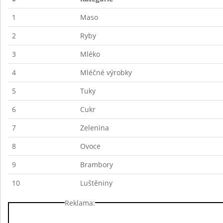
1
Maso
2
Ryby
3
Mléko
4
Mléčné výrobky
5
Tuky
6
Cukr
7
Zelenina
8
Ovoce
9
Brambory
10
Luštěniny
Reklama: