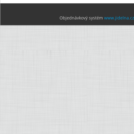
Objednávkový systém
www.jidelna.c