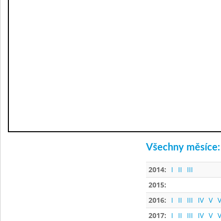
Všechny měsíce:
2014:
I
II
III
2015:
2016:
I
II
III
IV
V
V
2017:
I
II
III
IV
V
V