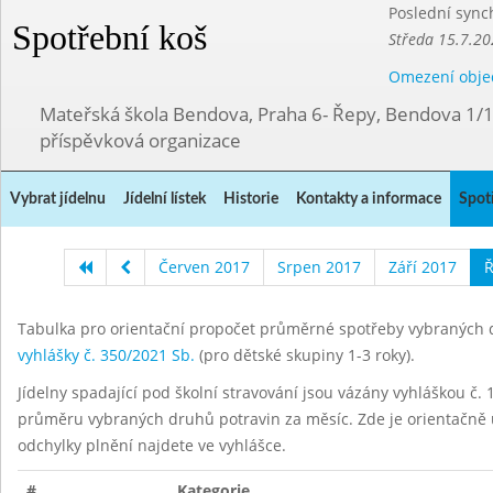
Poslední sync
Spotřební koš
Středa 15.7.20
Omezení obje
Mateřská škola Bendova, Praha 6- Řepy, Bendova 1/
příspěvková organizace
Vybrat jídelnu
Jídelní lístek
Historie
Kontakty a informace
Spot
Červen 2017
Srpen 2017
Září 2017
Ř
Tabulka pro orientační propočet průměrné spotřeby vybraných d
vyhlášky č. 350/2021 Sb.
(pro dětské skupiny 1-3 roky).
Jídelny spadající pod školní stravování jsou vázány vyhláškou č. 1
průměru vybraných druhů potravin za měsíc. Zde je orientačně u
odchylky plnění najdete ve vyhlášce.
#
Kategorie