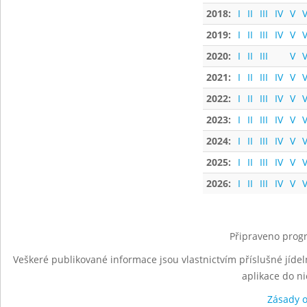
2018:
I
II
III
IV
V
V
2019:
I
II
III
IV
V
V
2020:
I
II
III
V
V
2021:
I
II
III
IV
V
V
2022:
I
II
III
IV
V
V
2023:
I
II
III
IV
V
V
2024:
I
II
III
IV
V
V
2025:
I
II
III
IV
V
V
2026:
I
II
III
IV
V
V
Připraveno progr
Veškeré publikované informace jsou vlastnictvím příslušné jídel
aplikace do n
Zásady 