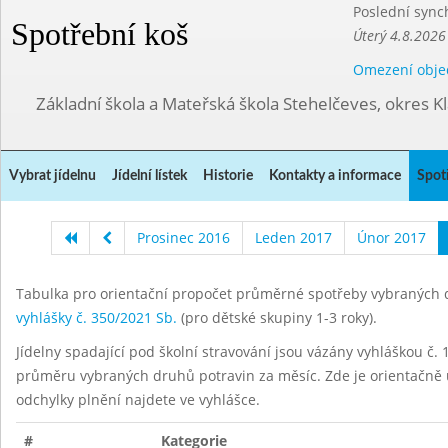
Poslední sync
Spotřební koš
Úterý 4.8.2026
Omezení obje
Základní škola a Mateřská škola Stehelčeves, okres K
Vybrat jídelnu
Jídelní lístek
Historie
Kontakty a informace
Spot
Prosinec 2016
Leden 2017
Únor 2017
Tabulka pro orientační propočet průměrné spotřeby vybraných d
vyhlášky č. 350/2021 Sb.
(pro dětské skupiny 1-3 roky).
Jídelny spadající pod školní stravování jsou vázány vyhláškou č. 1
průměru vybraných druhů potravin za měsíc. Zde je orientačně u
odchylky plnění najdete ve vyhlášce.
#
Kategorie