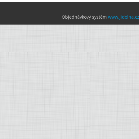
Objednávkový systém
www.jidelna.c