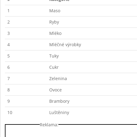
1
Maso
2
Ryby
3
Mléko
4
Mléčné výrobky
5
Tuky
6
Cukr
7
Zelenina
8
Ovoce
9
Brambory
10
Luštěniny
Reklama: