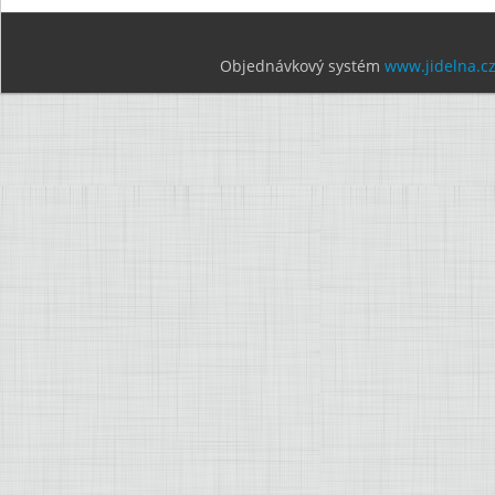
Objednávkový systém
www.jidelna.c