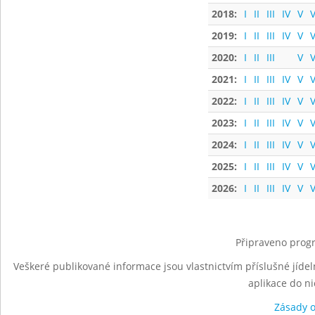
2018:
I
II
III
IV
V
V
2019:
I
II
III
IV
V
V
2020:
I
II
III
V
V
2021:
I
II
III
IV
V
V
2022:
I
II
III
IV
V
V
2023:
I
II
III
IV
V
V
2024:
I
II
III
IV
V
V
2025:
I
II
III
IV
V
V
2026:
I
II
III
IV
V
V
Připraveno progr
Veškeré publikované informace jsou vlastnictvím příslušné jídel
aplikace do n
Zásady 