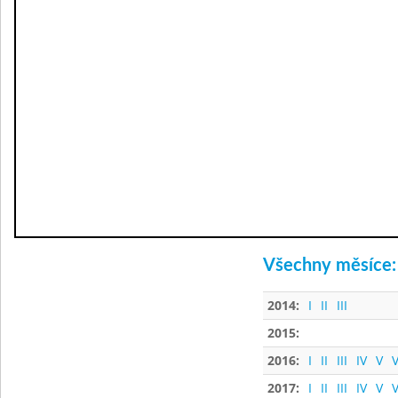
Všechny měsíce:
2014:
I
II
III
2015:
2016:
I
II
III
IV
V
V
2017:
I
II
III
IV
V
V