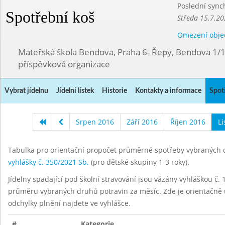
Poslední sync
Spotřební koš
Středa 15.7.20
Omezení obje
Mateřská škola Bendova, Praha 6- Řepy, Bendova 1/
příspěvková organizace
Vybrat jídelnu
Jídelní lístek
Historie
Kontakty a informace
Spot
Srpen 2016
Září 2016
Říjen 2016
L
Tabulka pro orientační propočet průměrné spotřeby vybraných d
vyhlášky č. 350/2021 Sb.
(pro dětské skupiny 1-3 roky).
Jídelny spadající pod školní stravování jsou vázány vyhláškou č. 1
průměru vybraných druhů potravin za měsíc. Zde je orientačně u
odchylky plnění najdete ve vyhlášce.
#
Kategorie