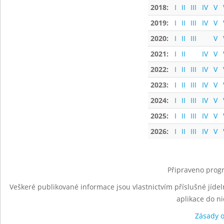
2018:
I
II
III
IV
V
2019:
I
II
III
IV
V
2020:
I
II
III
V
2021:
I
II
IV
V
2022:
I
II
III
IV
V
2023:
I
II
III
IV
V
2024:
I
II
III
IV
V
2025:
I
II
III
IV
V
2026:
I
II
III
IV
V
Připraveno progr
Veškeré publikované informace jsou vlastnictvím příslušné jídel
aplikace do n
Zásady 