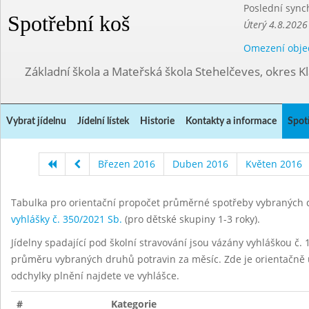
Poslední sync
Spotřební koš
Úterý 4.8.2026
Omezení obje
Základní škola a Mateřská škola Stehelčeves, okres K
Vybrat jídelnu
Jídelní lístek
Historie
Kontakty a informace
Spot
Březen 2016
Duben 2016
Květen 2016
Tabulka pro orientační propočet průměrné spotřeby vybraných d
vyhlášky č. 350/2021 Sb.
(pro dětské skupiny 1-3 roky).
Jídelny spadající pod školní stravování jsou vázány vyhláškou č. 1
průměru vybraných druhů potravin za měsíc. Zde je orientačně u
odchylky plnění najdete ve vyhlášce.
#
Kategorie