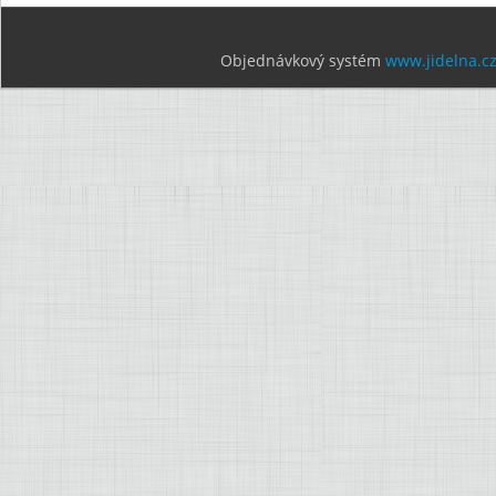
Objednávkový systém
www.jidelna.c