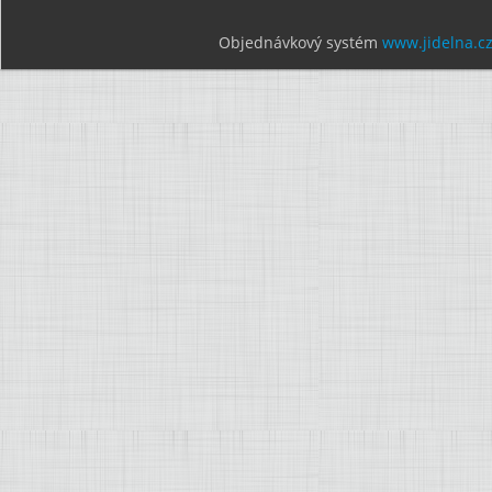
Objednávkový systém
www.jidelna.c