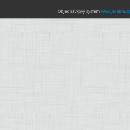
Objednávkový systém
www.jidelna.c