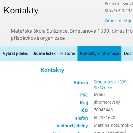
Poslední sync
Kontakty
Středa 5.8.202
Omezení obje
Mateřská škola Strážnice, Smetanova 1539, okres Ho
příspěvková organizace
Vybrat jídelnu
Jídelní lístek
Historie
Kontakty a informace
Doch
Kontakty
Smetanova 1539
Adresa
Strážnice
69662
PSČ
Jihomoravský
Kraj
70945446
IČO
602381640
Telefon
Martina Kozumplík
Vedoucí jídelny
Anna Kristoňová