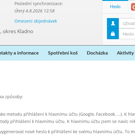
Poslední synchronizace:
Heslo
Úterý 4.8.2026 12:58
Omezení objednávek
, okres Kladno
takty a informace
Spotřební koš
Docházka
Aktivity
ika způsoby:
jako metodu přihlášení k hlavnímu účtu (Google, Facebook, ...). K h
tody přihlášení k hlavnímu účtu. K hlavnímu účtu jsem se navíc ni
 vygenerovat nové heslo k přihlášení ke svému hlavnímu účtu. To 