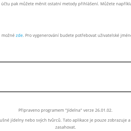
účtu pak můžete měnit ostatní metody přihlášení. Můžete například
je možné
zde
. Pro vygenerování budete potřebovat uživatelské jméno 
Připraveno programem "Jídelna" verze 26.01.02.
lušné jídelny nebo svých tvůrců. Tato aplikace je pouze zobrazuje 
zasahovat.