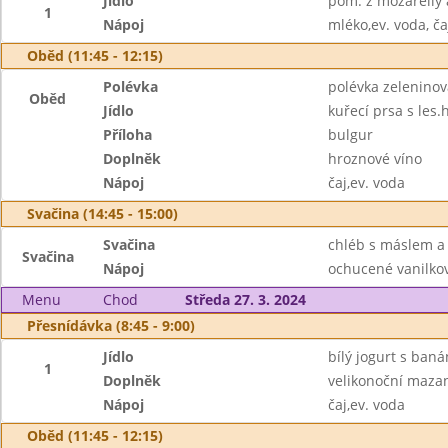
Jídlo
pom. z mozarelly a
1
Nápoj
mléko,ev. voda, ča
Oběd (11:45 - 12:15)
Polévka
polévka zelenino
Oběd
Jídlo
kuřecí prsa s les
Příloha
bulgur
Doplněk
hroznové víno
Nápoj
čaj,ev. voda
Svačina (14:45 - 15:00)
Svačina
chléb s máslem a
Svačina
Nápoj
ochucené vanilkov
Menu
Chod
Středa 27. 3. 2024
Přesnídávka (8:45 - 9:00)
Jídlo
bílý jogurt s baná
1
Doplněk
velikonoční maza
Nápoj
čaj,ev. voda
Oběd (11:45 - 12:15)