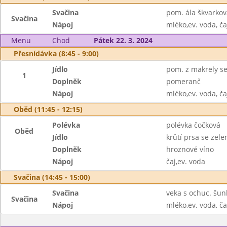
Svačina
pom. ála škvarkov
Svačina
Nápoj
mléko,ev. voda, ča
Menu
Chod
Pátek 22. 3. 2024
Přesnídávka (8:45 - 9:00)
Jídlo
pom. z makrely se
1
Doplněk
pomeranč
Nápoj
mléko,ev. voda, ča
Oběd (11:45 - 12:15)
Polévka
polévka čočková
Oběd
Jídlo
krůtí prsa se zel
Doplněk
hroznové víno
Nápoj
čaj,ev. voda
Svačina (14:45 - 15:00)
Svačina
veka s ochuc. šu
Svačina
Nápoj
mléko,ev. voda, ča