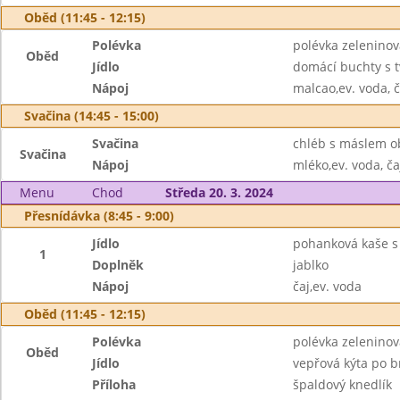
Oběd (11:45 - 12:15)
Polévka
polévka zeleninová
Oběd
Jídlo
domácí buchty s 
Nápoj
malcao,ev. voda, č
Svačina (14:45 - 15:00)
Svačina
chléb s máslem ob
Svačina
Nápoj
mléko,ev. voda, ča
Menu
Chod
Středa 20. 3. 2024
Přesnídávka (8:45 - 9:00)
Jídlo
pohanková kaše s
1
Doplněk
jablko
Nápoj
čaj,ev. voda
Oběd (11:45 - 12:15)
Polévka
polévka zeleninov
Oběd
Jídlo
vepřová kýta po b
Příloha
špaldový knedlík