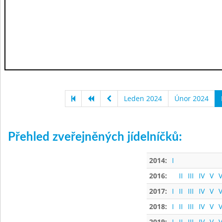
Leden 2024
Únor 2024
Přehled zveřejněných jídelníčků:
2014:
I
2016:
II
III
IV
V
V
2017:
I
II
III
IV
V
V
2018:
I
II
III
IV
V
V
2019:
I
II
III
IV
V
V