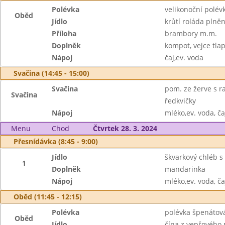
Polévka
velikonoční polé
Oběd
Jídlo
krůtí roláda plně
Příloha
brambory m.m.
Doplněk
kompot, vejce tla
Nápoj
čaj,ev. voda
Svačina (14:45 - 15:00)
Svačina
pom. ze žerve s r
Svačina
ředkvičky
Nápoj
mléko,ev. voda, ča
Menu
Chod
Čtvrtek 28. 3. 2024
Přesnídávka (8:45 - 9:00)
Jídlo
škvarkový chléb 
1
Doplněk
mandarinka
Nápoj
mléko,ev. voda, ča
Oběd (11:45 - 12:15)
Polévka
polévka špenátov
Oběd
Jídlo
čína z vepřového