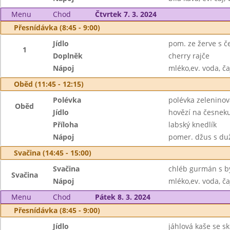
Menu
Chod
Čtvrtek 7. 3. 2024
Přesnídávka (8:45 - 9:00)
Jídlo
pom. ze žerve s č
1
Doplněk
cherry rajče
Nápoj
mléko,ev. voda, ča
Oběd (11:45 - 12:15)
Polévka
polévka zelenino
Oběd
Jídlo
hovězí na česnek
Příloha
labský knedlík
Nápoj
pomer. džus s duž
Svačina (14:45 - 15:00)
Svačina
chléb gurmán s b
Svačina
Nápoj
mléko,ev. voda, ča
Menu
Chod
Pátek 8. 3. 2024
Přesnídávka (8:45 - 9:00)
Jídlo
jáhlová kaše se s