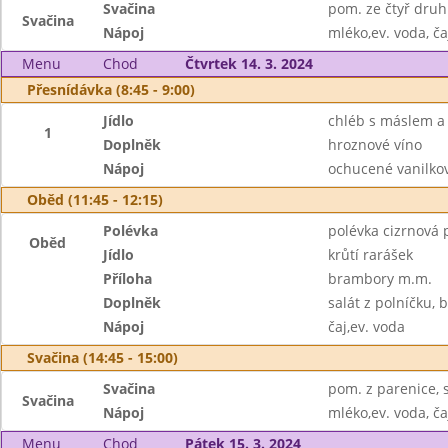
Svačina
pom. ze čtyř druhů
Svačina
Nápoj
mléko,ev. voda, ča
Menu
Chod
Čtvrtek 14. 3. 2024
Přesnídávka (8:45 - 9:00)
Jídlo
chléb s máslem 
1
Doplněk
hroznové víno
Nápoj
ochucené vanilkov
Oběd (11:45 - 12:15)
Polévka
polévka cizrnová 
Oběd
Jídlo
krůtí rarášek
Příloha
brambory m.m.
Doplněk
salát z polníčku, 
Nápoj
čaj,ev. voda
Svačina (14:45 - 15:00)
Svačina
pom. z parenice, s
Svačina
Nápoj
mléko,ev. voda, ča
Menu
Chod
Pátek 15. 3. 2024