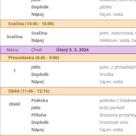
Doplněk
jablko
Nápoj
čaj,ev. voda
Svačina (14:45 - 15:00)
Svačina
pom. zeleninová,
Svačina
Nápoj
mléko,ev. voda, ča
Menu
Chod
Úterý 5. 3. 2024
Přesnídávka (8:45 - 9:00)
Jídlo
pom. z philadelph
1
Doplněk
hruška
Nápoj
čaj,ev. voda
Oběd (11:45 - 12:15)
Polévka
polévka z hlávkov
Oběd
Jídlo
krůtí perkelt
Příloha
těstoviny prstýnk
Doplněk
hroznové víno
Nápoj
čaj,ev. voda