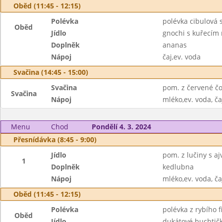
Oběd (11:45 - 12:15)
Polévka
polévka cibulová
Oběd
Jídlo
gnochi s kuřecím
Doplněk
ananas
Nápoj
čaj,ev. voda
Svačina (14:45 - 15:00)
Svačina
pom. z červené čoč
Svačina
Nápoj
mléko,ev. voda, ča
Menu
Chod
Pondělí 4. 3. 2024
Přesnídávka (8:45 - 9:00)
Jídlo
pom. z lučiny s a
1
Doplněk
kedlubna
Nápoj
mléko,ev. voda, ča
Oběd (11:45 - 12:15)
Polévka
polévka z rybího f
Oběd
Jídlo
dukátové buchtič