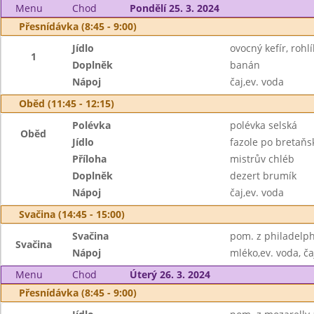
Menu
Chod
Pondělí 25. 3. 2024
Přesnídávka (8:45 - 9:00)
Jídlo
ovocný kefír, roh
1
Doplněk
banán
Nápoj
čaj,ev. voda
Oběd (11:45 - 12:15)
Polévka
polévka selská
Oběd
Jídlo
fazole po bretaňs
Příloha
mistrův chléb
Doplněk
dezert brumík
Nápoj
čaj,ev. voda
Svačina (14:45 - 15:00)
Svačina
pom. z philadelph
Svačina
Nápoj
mléko,ev. voda, ča
Menu
Chod
Úterý 26. 3. 2024
Přesnídávka (8:45 - 9:00)