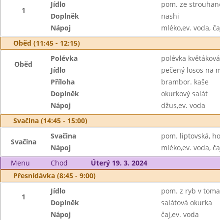
Jídlo
pom. ze strouhané
1
Doplněk
nashi
Nápoj
mléko,ev. voda, ča
Oběd (11:45 - 12:15)
Polévka
polévka květáková 
Oběd
Jídlo
pečený losos na 
Příloha
brambor. kaše
Doplněk
okurkový salát
Nápoj
džus,ev. voda
Svačina (14:45 - 15:00)
Svačina
pom. liptovská, ho
Svačina
Nápoj
mléko,ev. voda, ča
Menu
Chod
Úterý 19. 3. 2024
Přesnídávka (8:45 - 9:00)
Jídlo
pom. z ryb v toma
1
Doplněk
salátová okurka
Nápoj
čaj,ev. voda