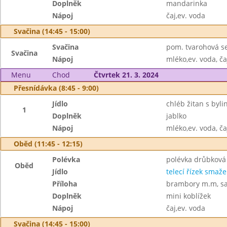
Doplněk
mandarinka
Nápoj
čaj,ev. voda
Svačina (14:45 - 15:00)
Svačina
pom. tvarohová se
Svačina
Nápoj
mléko,ev. voda, ča
Menu
Chod
Čtvrtek 21. 3. 2024
Přesnídávka (8:45 - 9:00)
Jídlo
chléb žitan s byl
1
Doplněk
jablko
Nápoj
mléko,ev. voda, ča
Oběd (11:45 - 12:15)
Polévka
polévka drůbková
Oběd
Jídlo
telecí řízek smaž
Příloha
brambory m.m, sal
Doplněk
mini koblížek
Nápoj
čaj,ev. voda
Svačina (14:45 - 15:00)