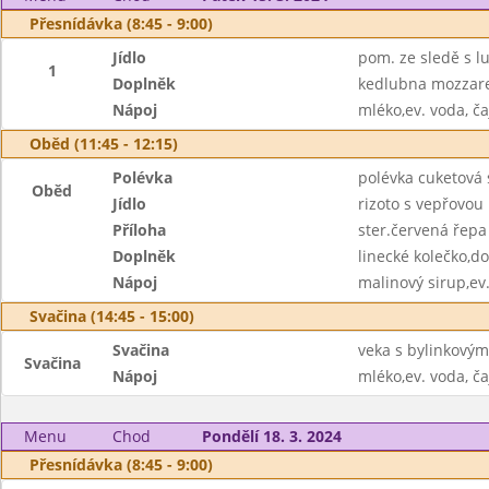
Přesnídávka (8:45 - 9:00)
Jídlo
pom. ze sledě s l
1
Doplněk
kedlubna mozzare
Nápoj
mléko,ev. voda, ča
Oběd (11:45 - 12:15)
Polévka
polévka cuketová
Oběd
Jídlo
rizoto s vepřovou
Příloha
ster.červená řepa
Doplněk
linecké kolečko,d
Nápoj
malinový sirup,ev
Svačina (14:45 - 15:00)
Svačina
veka s bylinkový
Svačina
Nápoj
mléko,ev. voda, ča
Menu
Chod
Pondělí 18. 3. 2024
Přesnídávka (8:45 - 9:00)