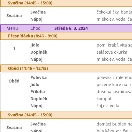
Svačina (14:45 - 15:00)
Svačina
čokokuličky, baná
Svačina
Nápoj
mléko,ev. voda, ča
Menu
Chod
Středa 6. 3. 2024
Přesnídávka (8:45 - 9:00)
Jídlo
pom. krabí, vita se
1
Doplněk
salátová okurka
Nápoj
mléko,ev. voda, ča
Oběd (11:45 - 12:15)
Polévka
polévka z mletého
Oběd
Jídlo
pečené kuře na 
Příloha
dušená jasminová
Doplněk
kompot
Nápoj
čaj,ev. voda
Svačina (14:45 - 15:00)
Svačina
domácí bublanina 
Svačina
Nápoj
bílá káva, ev. čaj,