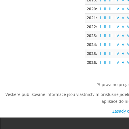
2020:
I
II
III
IV
V
V
2021:
I
II
III
IV
V
V
2022:
I
II
III
IV
V
V
2023:
I
II
III
IV
V
V
2024:
I
II
III
IV
V
V
2025:
I
II
III
IV
V
V
2026:
I
II
III
IV
V
V
Připraveno progr
Veškeré publikované informace jsou vlastnictvím příslušné jídel
aplikace do n
Zásady 