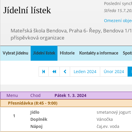
Poslední sync
Jídelní lístek
Středa 15.7.20
Omezení obje
Mateřská škola Bendova, Praha 6- Řepy, Bendova 1/
příspěvková organizace
Vybrat jídelnu
Jídelní lístek
Historie
Kontakty a informace
Spot
Leden 2024
Únor 2024
Menu
Chod
Pátek 1. 3. 2024
Přesnídávka (8:45 - 9:00)
Jídlo
smetanový jogurt
1
Doplněk
Vánočka
Nápoj
čaj,ev. voda