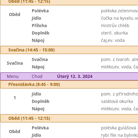
Oběd (11:45 - 12:15)
Polévka
polévka zelenino
Oběd
Jídlo
čočka na kyselo, v
Příloha
mistrův chléb
Doplněk
steril. okurka
Nápoj
čaj,ev. voda
Svačina (14:45 - 15:00)
Svačina
pom. z tvaroh. al
Svačina
Nápoj
mléko,ev. voda, ča
Menu
Chod
Úterý 12. 3. 2024
Přesnídávka (8:45 - 9:00)
Jídlo
pom. z přírodního 
1
Doplněk
salátová okurka
Nápoj
mléko,ev. voda, ča
Oběd (11:45 - 12:15)
Polévka
polévka gulášová
Oběd
Jídlo
rybí file na byli