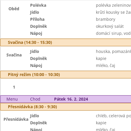
Polévka
polévka zelenino
Oběd
Jídlo
krůtí kousky se ž
Příloha
brambory
Doplněk
okurkový salát
Nápoj
domácí sirup, vod
Svačina (14:30 - 15:30)
Jídlo
houska, pomazánk
Svačina
Doplněk
kapie
Nápoj
mléko, čaj
Pitný režim (10:00 - 10:30)
1
Menu
Chod
Pátek 16. 2. 2024
Přesnídávka (8:30 - 9:30)
Jídlo
chléb, celerová 
Přesnídávka
Doplněk
kapie
Nápoj
mléko, čaj