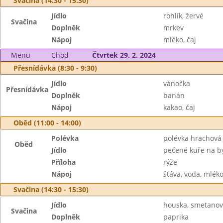
Svačina (14:30 - 15:30)
Jídlo
rohlík, žervé
Svačina
Doplněk
mrkev
Nápoj
mléko, čaj
Menu
Chod
Čtvrtek 29. 2. 2024
Přesnídávka (8:30 - 9:30)
Jídlo
vánočka
Přesnídávka
Doplněk
banán
Nápoj
kakao, čaj
Oběd (11:00 - 14:00)
Polévka
polévka hrachová
Oběd
Jídlo
pečené kuře na b
Příloha
rýže
Nápoj
šťáva, voda, mlék
Svačina (14:30 - 15:30)
Jídlo
houska, smetanov
Svačina
Doplněk
paprika