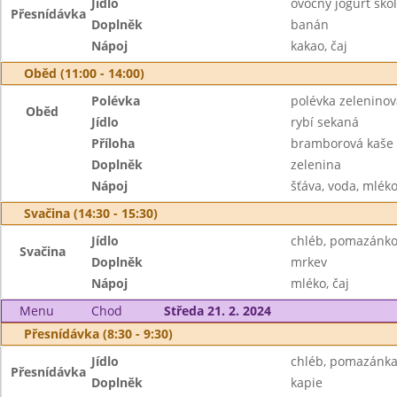
Jídlo
ovocný jogurt ško
Přesnídávka
Doplněk
banán
Nápoj
kakao, čaj
Oběd (11:00 - 14:00)
Polévka
polévka zeleninov
Oběd
Jídlo
rybí sekaná
Příloha
bramborová kaše
Doplněk
zelenina
Nápoj
šťáva, voda, mlék
Svačina (14:30 - 15:30)
Jídlo
chléb, pomazánko
Svačina
Doplněk
mrkev
Nápoj
mléko, čaj
Menu
Chod
Středa 21. 2. 2024
Přesnídávka (8:30 - 9:30)
Jídlo
chléb, pomazánka
Přesnídávka
Doplněk
kapie