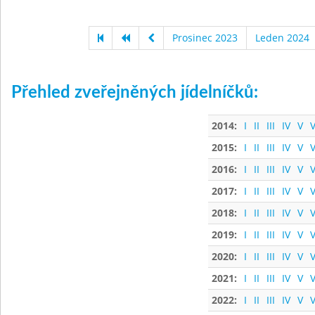
Prosinec 2023
Leden 2024
Přehled zveřejněných jídelníčků:
2014:
I
II
III
IV
V
V
2015:
I
II
III
IV
V
V
2016:
I
II
III
IV
V
V
2017:
I
II
III
IV
V
V
2018:
I
II
III
IV
V
V
2019:
I
II
III
IV
V
V
2020:
I
II
III
IV
V
V
2021:
I
II
III
IV
V
V
2022:
I
II
III
IV
V
V