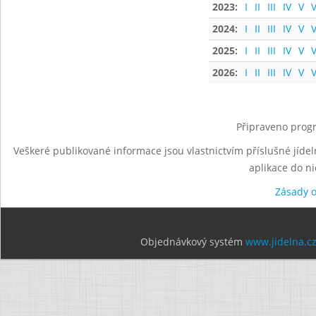
2023:
I
II
III
IV
V
V
2024:
I
II
III
IV
V
V
2025:
I
II
III
IV
V
V
2026:
I
II
III
IV
V
V
Připraveno progr
Veškeré publikované informace jsou vlastnictvím příslušné jídel
aplikace do n
Zásady 
Objednávkový systém
www.jidelna.c