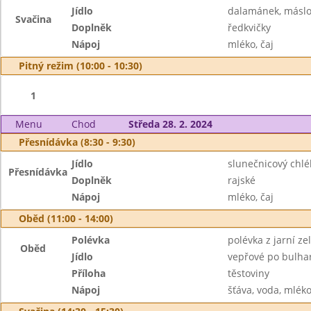
Jídlo
dalamánek, másl
Svačina
Doplněk
ředkvičky
Nápoj
mléko, čaj
Pitný režim (10:00 - 10:30)
1
Menu
Chod
Středa 28. 2. 2024
Přesnídávka (8:30 - 9:30)
Jídlo
slunečnicový chl
Přesnídávka
Doplněk
rajské
Nápoj
mléko, čaj
Oběd (11:00 - 14:00)
Polévka
polévka z jarní z
Oběd
Jídlo
vepřové po bulha
Příloha
těstoviny
Nápoj
šťáva, voda, mlék