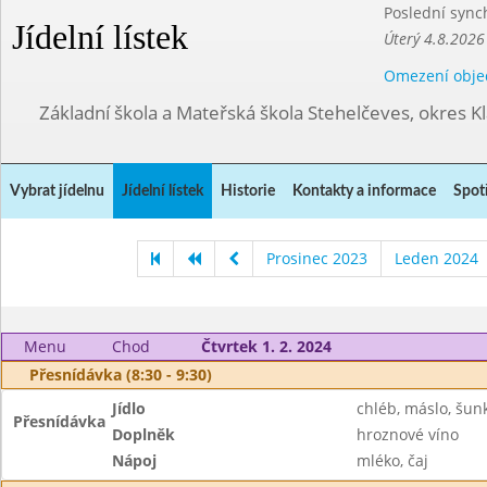
Poslední sync
Jídelní lístek
Úterý 4.8.2026
Omezení obje
Základní škola a Mateřská škola Stehelčeves, okres K
Vybrat jídelnu
Jídelní lístek
Historie
Kontakty a informace
Spot
Prosinec 2023
Leden 2024
Menu
Chod
Čtvrtek 1. 2. 2024
Přesnídávka (8:30 - 9:30)
Jídlo
chléb, máslo, šun
Přesnídávka
Doplněk
hroznové víno
Nápoj
mléko, čaj