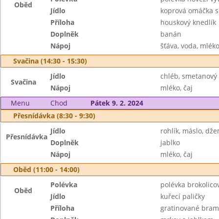
Oběd
Jídlo
koprová omáčka 
Příloha
houskový knedlík
Doplněk
banán
Nápoj
šťáva, voda, mlék
Svačina (14:30 - 15:30)
Jídlo
chléb, smetanový 
Svačina
Nápoj
mléko, čaj
Menu
Chod
Pátek 9. 2. 2024
Přesnídávka (8:30 - 9:30)
Jídlo
rohlík, máslo, dž
Přesnídávka
Doplněk
jablko
Nápoj
mléko, čaj
Oběd (11:00 - 14:00)
Polévka
polévka brokolic
Oběd
Jídlo
kuřecí paličky
Příloha
gratinované bram