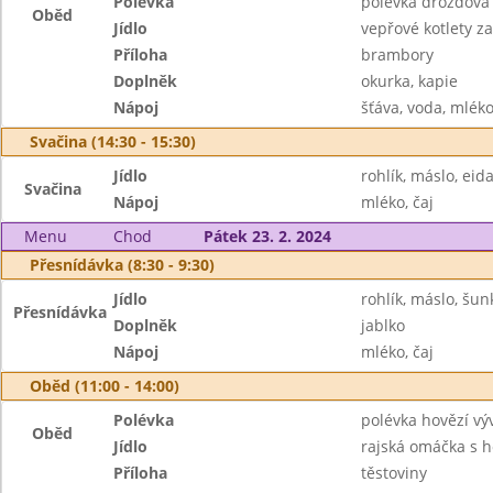
Polévka
polévka drožďová
Oběd
Jídlo
vepřové kotlety z
Příloha
brambory
Doplněk
okurka, kapie
Nápoj
šťáva, voda, mlék
Svačina (14:30 - 15:30)
Jídlo
rohlík, máslo, ei
Svačina
Nápoj
mléko, čaj
Menu
Chod
Pátek 23. 2. 2024
Přesnídávka (8:30 - 9:30)
Jídlo
rohlík, máslo, šun
Přesnídávka
Doplněk
jablko
Nápoj
mléko, čaj
Oběd (11:00 - 14:00)
Polévka
polévka hovězí vý
Oběd
Jídlo
rajská omáčka s
Příloha
těstoviny