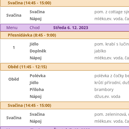
Svačina (14:45 - 15:00)
Svačina
pom. z cottage sýr
Svačina
Nápoj
mléko,ev. voda, ča
Menu
Chod
Středa 6. 12. 2023
Přesnídávka (8:45 - 9:00)
Jídlo
pom. krabí s luči
1
Doplněk
jablko
Nápoj
mléko,ev. voda, ča
Oběd (11:45 - 12:15)
Polévka
polévka z čočky b
Oběd
Jídlo
krůtí přírodní, d
Příloha
brambory
Nápoj
džus,ev. voda
Svačina (14:45 - 15:00)
Svačina
pom. zeleninová, 
Svačina
Nápoj
mléko,ev. voda, ča