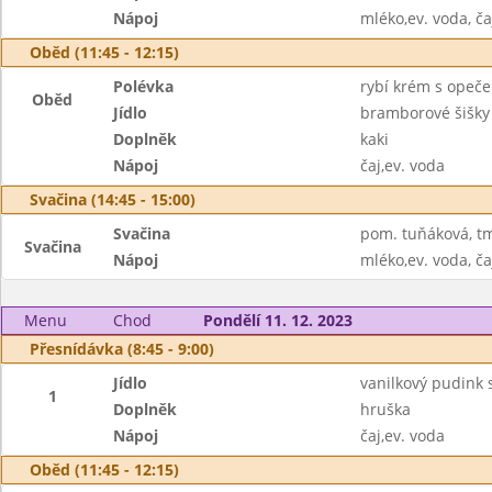
Nápoj
mléko,ev. voda, ča
Oběd (11:45 - 12:15)
Polévka
rybí krém s opeč
Oběd
Jídlo
bramborové šišk
Doplněk
kaki
Nápoj
čaj,ev. voda
Svačina (14:45 - 15:00)
Svačina
pom. tuňáková, tm
Svačina
Nápoj
mléko,ev. voda, ča
Menu
Chod
Pondělí 11. 12. 2023
Přesnídávka (8:45 - 9:00)
Jídlo
vanilkový pudink 
1
Doplněk
hruška
Nápoj
čaj,ev. voda
Oběd (11:45 - 12:15)