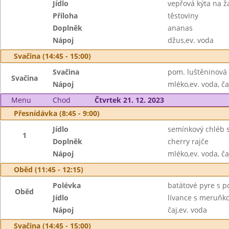
Jídlo
vepřová kýta na 
Příloha
těstoviny
Doplněk
ananas
Nápoj
džus,ev. voda
Svačina (14:45 - 15:00)
Svačina
pom. luštěninová 
Svačina
Nápoj
mléko,ev. voda, ča
Menu
Chod
Čtvrtek 21. 12. 2023
Přesnídávka (8:45 - 9:00)
Jídlo
semínkový chléb s
1
Doplněk
cherry rajče
Nápoj
mléko,ev. voda, ča
Oběd (11:45 - 12:15)
Polévka
batátové pyre s 
Oběd
Jídlo
lívance s meruň
Nápoj
čaj,ev. voda
Svačina (14:45 - 15:00)