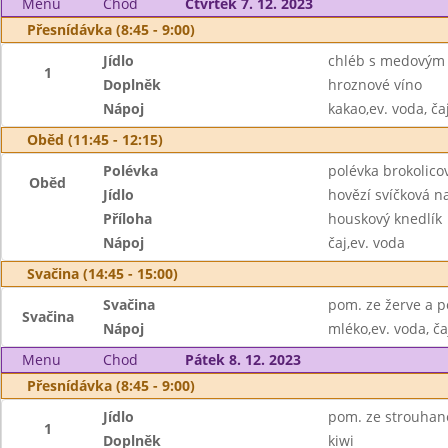
Menu
Chod
Čtvrtek 7. 12. 2023
Přesnídávka (8:45 - 9:00)
Jídlo
chléb s medovým
1
Doplněk
hroznové víno
Nápoj
kakao,ev. voda, ča
Oběd (11:45 - 12:15)
Polévka
polévka brokolic
Oběd
Jídlo
hovězí svíčková 
Příloha
houskový knedlík
Nápoj
čaj,ev. voda
Svačina (14:45 - 15:00)
Svačina
pom. ze žerve a p
Svačina
Nápoj
mléko,ev. voda, ča
Menu
Chod
Pátek 8. 12. 2023
Přesnídávka (8:45 - 9:00)
Jídlo
pom. ze strouhané
1
Doplněk
kiwi