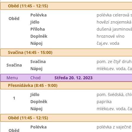
Oběd (11:45 - 12:15)
Polévka
polévka celerová
Oběd
Jídlo
hovězí znojemská
Příloha
dušená jasminová
Doplněk
hroznové víno
Nápoj
čaj,ev. voda
Svačina (14:45 - 15:00)
Svačina
pom. ze čtyř druhů
Svačina
Nápoj
mléko,ev. voda, ča
Menu
Chod
Středa 20. 12. 2023
Přesnídávka (8:45 - 9:00)
Jídlo
pom. švédská, chl
1
Doplněk
paprika
Nápoj
mléko,ev. voda, ča
Oběd (11:45 - 12:15)
Polévka
polévka z vaječné 
Oběd