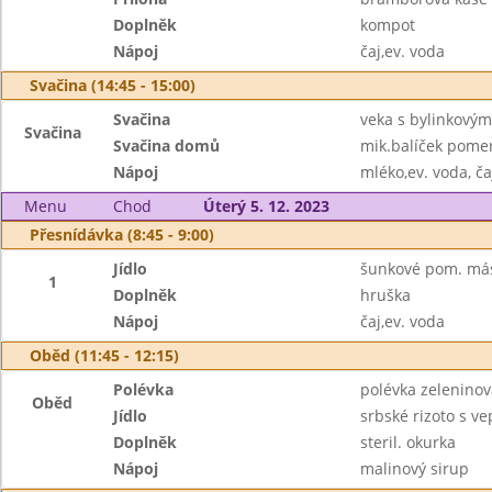
Doplněk
kompot
Nápoj
čaj,ev. voda
Svačina (14:45 - 15:00)
Svačina
veka s bylinkovým
Svačina
Svačina domů
mik.balíček pomer
Nápoj
mléko,ev. voda, ča
Menu
Chod
Úterý 5. 12. 2023
Přesnídávka (8:45 - 9:00)
Jídlo
šunkové pom. más
1
Doplněk
hruška
Nápoj
čaj,ev. voda
Oběd (11:45 - 12:15)
Polévka
polévka zeleninov
Oběd
Jídlo
srbské rizoto s v
Doplněk
steril. okurka
Nápoj
malinový sirup