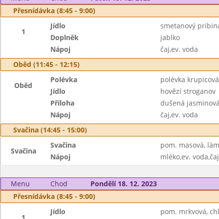
Přesnídávka (8:45 - 9:00)
Jídlo
smetanový pribiná
1
Doplněk
jablko
Nápoj
čaj,ev. voda
Oběd (11:45 - 12:15)
Polévka
polévka krupicová
Oběd
Jídlo
hovězí stroganov
Příloha
dušená jasminová
Nápoj
čaj,ev. voda
Svačina (14:45 - 15:00)
Svačina
pom. masová, lám
Svačina
Nápoj
mléko,ev. voda,čaj
Menu
Chod
Pondělí 18. 12. 2023
Přesnídávka (8:45 - 9:00)
Jídlo
pom. mrkvová, chl
1