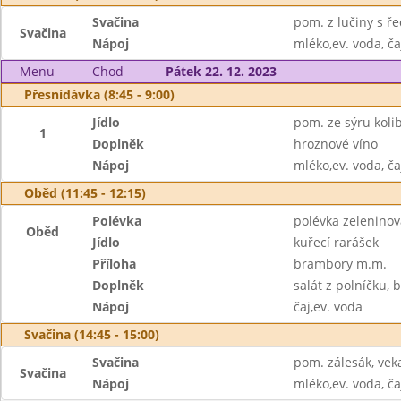
Svačina
pom. z lučiny s ře
Svačina
Nápoj
mléko,ev. voda, ča
Menu
Chod
Pátek 22. 12. 2023
Přesnídávka (8:45 - 9:00)
Jídlo
pom. ze sýru kolib
1
Doplněk
hroznové víno
Nápoj
mléko,ev. voda, ča
Oběd (11:45 - 12:15)
Polévka
polévka zeleninov
Oběd
Jídlo
kuřecí rarášek
Příloha
brambory m.m.
Doplněk
salát z polníčku, 
Nápoj
čaj,ev. voda
Svačina (14:45 - 15:00)
Svačina
pom. zálesák, vek
Svačina
Nápoj
mléko,ev. voda, ča