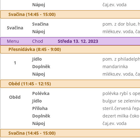
Nápoj
čaj,ev. voda
Svačina (14:45 - 15:00)
Svačina
pom. z dor blue, 
Svačina
Nápoj
mléko,ev. voda, ča
Menu
Chod
Středa 13. 12. 2023
Přesnídávka (8:45 - 9:00)
Jídlo
pom. z philadelphi
1
Doplněk
mandarinka
Nápoj
mléko,ev. voda, ča
Oběd (11:45 - 12:15)
Polévka
polévka rybí s o
Oběd
Jídlo
bulgur se zeleni
Příloha
steril.červená řep
Doplněk
dezert milka čoko
Nápoj
čaj,ev. voda
Svačina (14:45 - 15:00)