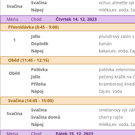
Svačina
ochuc.almette sýr
Svačina
Nápoj
mléko,ev. voda, ča
Menu
Chod
Čtvrtek 14. 12. 2023
Přesnídávka (8:45 - 9:00)
Jídlo
plundrový závin 
1
Doplněk
banán
Nápoj
kakao,ev. voda, ča
Oběd (11:45 - 12:15)
Polévka
polévka zeleninov
Oběd
Jídlo
pečený králík na 
Příloha
bramborový knedl
Nápoj
čaj,ev. voda
Svačina (14:45 - 15:00)
Svačina
smetanový sýr zál
Svačina
Svačina domů
cherry rajče
Nápoj
mléko,ev. voda, ča
Menu
Chod
Pátek 15. 12. 2023