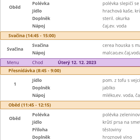
Polévka
polévka slepičí s
Oběd
Jídlo
hrachová kaše, krů
Doplněk
steril. okurka
Nápoj
čaj,ev. voda
Svačina (14:45 - 15:00)
Svačina
cerea houska s m
Svačina
Nápoj
malcao,ev.čaj,vod
Menu
Chod
Úterý 12. 12. 2023
Přesnídávka (8:45 - 9:00)
Jídlo
pom. z tofu s vej
1
Doplněk
jablko
Nápoj
mléko,ev. voda, ča
Oběd (11:45 - 12:15)
Polévka
polévka zeleninov
Oběd
Jídlo
krůtí prsa na sme
Příloha
těstoviny
Doplněk
hroznové víno