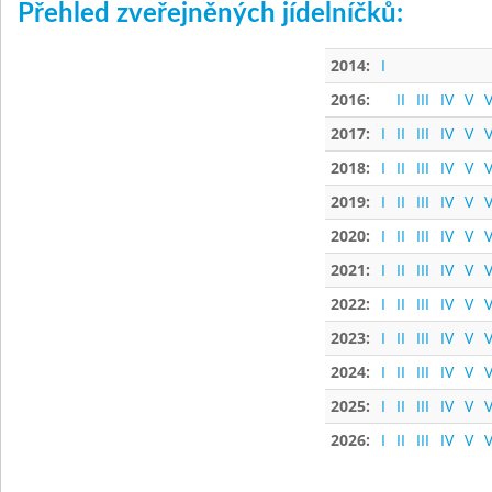
Přehled zveřejněných jídelníčků:
2014:
I
2016:
II
III
IV
V
V
2017:
I
II
III
IV
V
V
2018:
I
II
III
IV
V
V
2019:
I
II
III
IV
V
V
2020:
I
II
III
IV
V
V
2021:
I
II
III
IV
V
V
2022:
I
II
III
IV
V
V
2023:
I
II
III
IV
V
V
2024:
I
II
III
IV
V
V
2025:
I
II
III
IV
V
V
2026:
I
II
III
IV
V
V