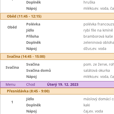
Doplněk
hruška
Nápoj
mléko,ev. voda, ča
Oběd (11:45 - 12:15)
Polévka
polévka francouzs
Oběd
Jídlo
rybí file na kmíně
Příloha
bramborová kaše
Doplněk
zeleninová obloh
Nápoj
džus,ev. voda
Svačina (14:45 - 15:00)
Svačina
pom. ze žerve, roh
Svačina
Svačina domů
salátová okurka
Nápoj
mléko,ev. voda, ča
Menu
Chod
Úterý 19. 12. 2023
Přesnídávka (8:45 - 9:00)
Jídlo
máslový domácí c
1
Doplněk
kaki
Nápoj
čaj,ev. voda