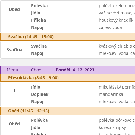
Polévka
polévka zeleninov
Oběd
Jídlo
vař.hovězí maso,
Příloha
houskový knedlík
Nápoj
čaj,ev. voda
Svačina (14:45 - 15:00)
Svačina
kváskový chléb s 
Svačina
Nápoj
mléko,ev. voda, ča
Menu
Chod
Pondělí 4. 12. 2023
Přesnídávka (8:45 - 9:00)
Jídlo
mikulášský perník
1
Doplněk
mandarinka
Nápoj
mléko,ev. voda, ča
Oběd (11:45 - 12:15)
Polévka
polévka pórkovo c
Oběd
Jídlo
kuřecí stripsy
Příloha
bramborová kaše