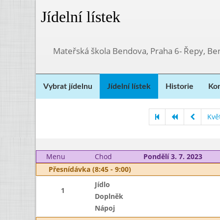
Jídelní lístek
Mateřská škola Bendova, Praha 6- Řepy, Be
Vybrat jídelnu
Jídelní lístek
Historie
Kon
Kvě
Menu
Chod
Pondělí 3. 7. 2023
Přesnídávka (8:45 - 9:00)
Jídlo
1
Doplněk
Nápoj