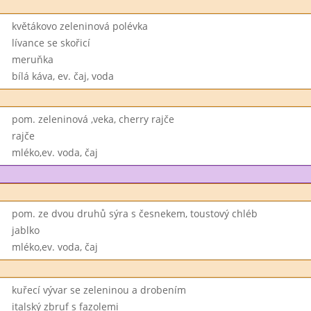
květákovo zeleninová polévka
lívance se skořicí
meruňka
bílá káva, ev. čaj, voda
pom. zeleninová ,veka, cherry rajče
rajče
mléko,ev. voda, čaj
pom. ze dvou druhů sýra s česnekem, toustový chléb
jablko
mléko,ev. voda, čaj
kuřecí vývar se zeleninou a drobením
italský zbruf s fazolemi