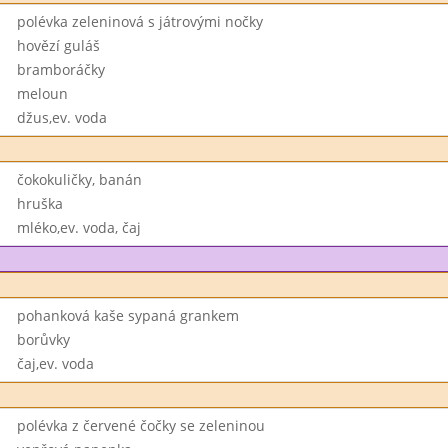
polévka zeleninová s játrovými nočky
hovězí guláš
bramboráčky
meloun
džus,ev. voda
čokokuličky, banán
hruška
mléko,ev. voda, čaj
pohanková kaše sypaná grankem
borůvky
čaj,ev. voda
polévka z červené čočky se zeleninou