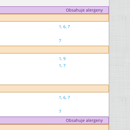
Obsahuje alergeny
1
,
6
,
7
7
1
,
9
1
,
7
1
,
6
,
7
7
Obsahuje alergeny