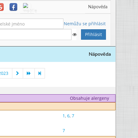
Nápověda
Nemůžu se přihlásit
Nápověda
2023
Obsahuje alergeny
1
,
6
,
7
7