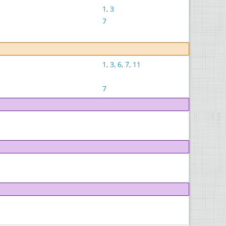
1
,
3
7
1
,
3
,
6
,
7
,
11
7