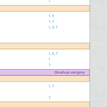
7
1
,
3
1
,
7
1
,
3
,
7
1
,
6
,
7
1
7
Obsahuje alergeny
1
,
7
7