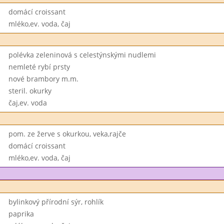
domácí croissant
mléko,ev. voda, čaj
polévka zeleninová s celestýnskými nudlemi
nemleté rybí prsty
nové brambory m.m.
steril. okurky
čaj,ev. voda
pom. ze žerve s okurkou, veka,rajče
domácí croissant
mléko,ev. voda, čaj
bylinkový přírodní sýr, rohlík
paprika