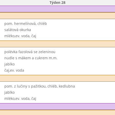
Týden 28
pom. hermelínová, chléb
salátová okurka
mléko,ev. voda, čaj
polévka fazolová se zeleninou
nudle s mákem a cukrem m.m.
jablko
čaj,ev. voda
pom. z lučiny s pažitkou, chléb, kedlubna
jablko
mléko,ev. voda, čaj