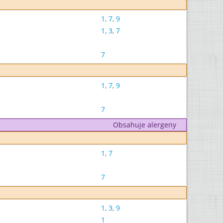
1
,
7
,
9
1
,
3
,
7
7
1
,
7
,
9
7
Obsahuje alergeny
1
,
7
7
1
,
3
,
9
1