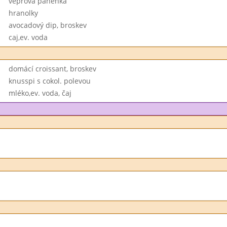
vepřová panenka
hranolky
avocadový dip, broskev
caj,ev. voda
domácí croissant, broskev
knusspi s cokol. polevou
mléko,ev. voda, čaj