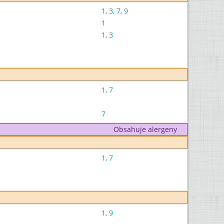
1
,
3
,
7
,
9
1
1
,
3
1
,
7
7
Obsahuje alergeny
1
,
7
1
,
9