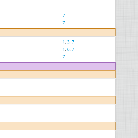
7
7
1
,
3
,
7
1
,
6
,
7
7