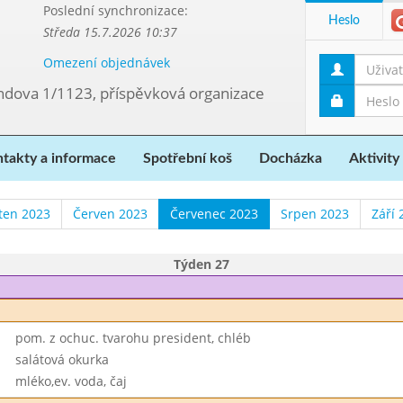
Poslední synchronizace:
Heslo
Středa 15.7.2026 10:37
Omezení objednávek
ndova 1/1123, příspěvková organizace
takty a informace
Spotřební koš
Docházka
Aktivity
ten 2023
Červen 2023
Červenec 2023
Srpen 2023
Září 
Týden 27
pom. z ochuc. tvarohu president, chléb
salátová okurka
mléko,ev. voda, čaj