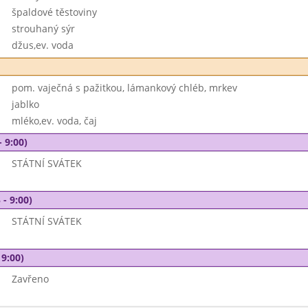
špaldové těstoviny
strouhaný sýr
džus,ev. voda
pom. vaječná s pažitkou, lámankový chléb, mrkev
jablko
mléko,ev. voda, čaj
- 9:00)
STÁTNÍ SVÁTEK
 - 9:00)
STÁTNÍ SVÁTEK
 9:00)
Zavřeno