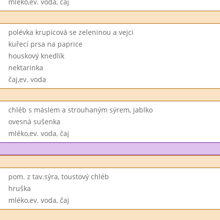
mléko,ev. voda, čaj
polévka krupicová se zeleninou a vejci
kuřecí prsa na paprice
houskový knedlík
nektarinka
čaj,ev. voda
chléb s máslem a strouhaným sýrem, jablko
ovesná sušenka
mléko,ev. voda, čaj
pom. z tav.sýra, toustový chléb
hruška
mléko,ev. voda, čaj