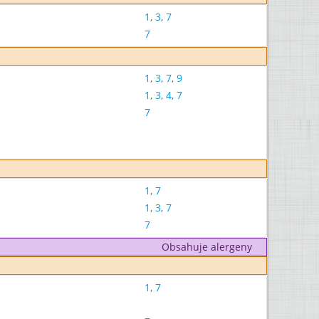
1
,
3
,
7
7
1
,
3
,
7
,
9
1
,
3
,
4
,
7
7
1
,
7
1
,
3
,
7
7
Obsahuje alergeny
1
,
7