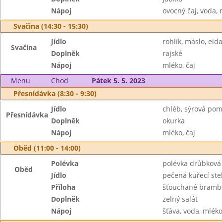
Nápoj
ovocný čaj, voda,
Svačina (14:30 - 15:30)
Jídlo
rohlík, máslo, ei
Svačina
Doplněk
rajské
Nápoj
mléko, čaj
Menu
Chod
Pátek 5. 5. 2023
Přesnídávka (8:30 - 9:30)
Jídlo
chléb, sýrová po
Přesnídávka
Doplněk
okurka
Nápoj
mléko, čaj
Oběd (11:00 - 14:00)
Polévka
polévka drůbková
Oběd
Jídlo
pečená kuřecí st
Příloha
šťouchané bramb
Doplněk
zelný salát
Nápoj
šťáva, voda, mlék