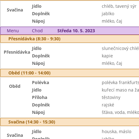
Jídlo
chléb, tavený sýr
Svačina
Doplněk
jablko
Nápoj
mléko, čaj
Menu
Chod
Středa 10. 5. 2023
Přesnídávka (8:30 - 9:30)
Jídlo
slunečnicový chlé
Přesnídávka
Doplněk
kapie
Nápoj
mléko, čaj
Oběd (11:00 - 14:00)
Polévka
polévka frankfurt
Oběd
Jídlo
kuřecí maso na ž
Příloha
těstoviny
Doplněk
rajské
Nápoj
šťáva, voda, mlék
Svačina (14:30 - 15:30)
Jídlo
houska, máslo
Svačina
Doplněk
jablko