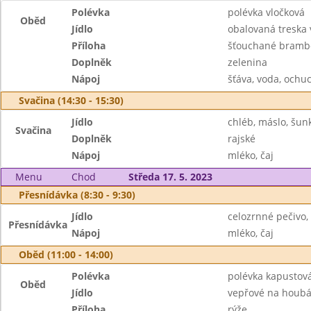
Polévka
polévka vločková
Oběd
Jídlo
obalovaná treska 
Příloha
šťouchané bramb
Doplněk
zelenina
Nápoj
šťáva, voda, ochu
Svačina (14:30 - 15:30)
Jídlo
chléb, máslo, šun
Svačina
Doplněk
rajské
Nápoj
mléko, čaj
Menu
Chod
Středa 17. 5. 2023
Přesnídávka (8:30 - 9:30)
Jídlo
celozrnné pečivo,
Přesnídávka
Nápoj
mléko, čaj
Oběd (11:00 - 14:00)
Polévka
polévka kapustov
Oběd
Jídlo
vepřové na houb
Příloha
rýže