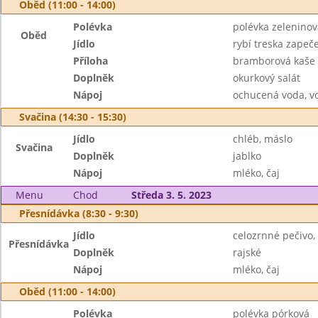
Oběd (11:00 - 14:00)
Polévka
polévka zelenino
Oběd
Jídlo
rybí treska zapeč
Příloha
bramborová kaše
Doplněk
okurkový salát
Nápoj
ochucená voda, v
Svačina (14:30 - 15:30)
Jídlo
chléb, máslo
Svačina
Doplněk
jablko
Nápoj
mléko, čaj
Menu
Chod
Středa 3. 5. 2023
Přesnídávka (8:30 - 9:30)
Jídlo
celozrnné pečivo
Přesnídávka
Doplněk
rajské
Nápoj
mléko, čaj
Oběd (11:00 - 14:00)
Polévka
polévka pórková