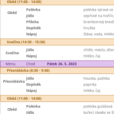
Oběd (11:00 - 14:00)
Polévka
polévka sýrová s
Oběd
Jídlo
vepřové na hořčic
Příloha
bramborový knedl
Doplněk
hruška
Nápoj
šťáva, voda, mlék
Svačina (14:30 - 15:30)
Jídlo
chléb, máslo, dž
Svačina
Nápoj
mléko, čaj
Menu
Chod
Pátek 26. 5. 2023
Přesnídávka (8:30 - 9:30)
Jídlo
houska, paštika
Přesnídávka
Doplněk
paprika
Nápoj
mléko, čaj
Oběd (11:00 - 14:00)
Polévka
polévka gulášová
Oběd
Jídlo
kuřecí steaky se 