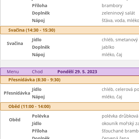
Příloha
brambory
Doplněk
zeleninový salát
Nápoj
šťáva, voda, mlék
Svačina (14:30 - 15:30)
Jídlo
chléb, smetanový 
Svačina
Doplněk
jablko
Nápoj
mléko, čaj
Menu
Chod
Pondělí 29. 5. 2023
Přesnídávka (8:30 - 9:30)
Jídlo
chléb, celerová 
Přesnídávka
Nápoj
mléko, čaj
Oběd (11:00 - 14:00)
Polévka
polévka drůbková
Oběd
Jídlo
okouník mořský z
Příloha
šťouchané bramb
Doplněk
červená řepa