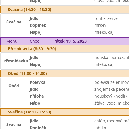
Nápoj
šťáva, voda, mlék
Svačina (14:30 - 15:30)
Jídlo
rohlík, žervé
Svačina
Doplněk
mrkev
Nápoj
mléko, čaj
Menu
Chod
Pátek 19. 5. 2023
Přesnídávka (8:30 - 9:30)
Jídlo
houska, pomazánk
Přesnídávka
Nápoj
mléko, čaj
Oběd (11:00 - 14:00)
Polévka
polévka zelenino
Oběd
Jídlo
znojemská pečen
Příloha
houskový knedlík
Nápoj
šťáva, voda, mlék
Svačina (14:30 - 15:30)
Jídlo
chléb, medové má
Svačina
Doplněk
jablko