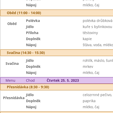
Nápoj
mléko, čaj
Oběd (11:00 - 14:00)
Polévka
polévka drůbková
Oběd
Jídlo
kuře s bylinkovo
Příloha
těstoviny
Doplněk
kapie
Nápoj
šťáva, voda, mlék
Svačina (14:30 - 15:30)
Jídlo
rohlík, máslo, šun
Svačina
Doplněk
mrkev
Nápoj
mléko, čaj
Menu
Chod
Čtvrtek 25. 5. 2023
Přesnídávka (8:30 - 9:30)
Jídlo
celozrnné pečivo,
Přesnídávka
Doplněk
paprika
Nápoj
mléko, čaj