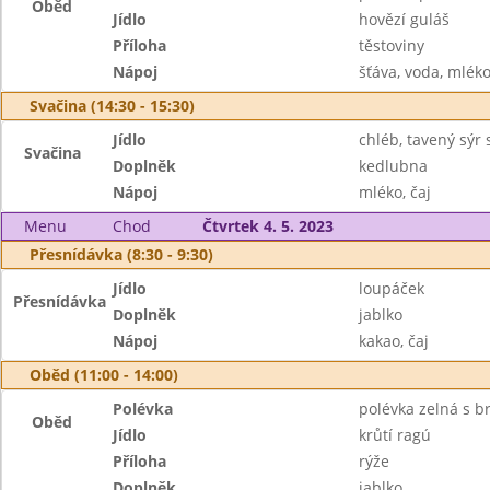
Oběd
Jídlo
hovězí guláš
Příloha
těstoviny
Nápoj
šťáva, voda, mlék
Svačina (14:30 - 15:30)
Jídlo
chléb, tavený sýr
Svačina
Doplněk
kedlubna
Nápoj
mléko, čaj
Menu
Chod
Čtvrtek 4. 5. 2023
Přesnídávka (8:30 - 9:30)
Jídlo
loupáček
Přesnídávka
Doplněk
jablko
Nápoj
kakao, čaj
Oběd (11:00 - 14:00)
Polévka
polévka zelná s 
Oběd
Jídlo
krůtí ragú
Příloha
rýže
Doplněk
jablko