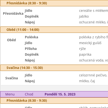
Přesnídávka (8:30 - 9:30)
Jídlo
cereálie s mléke
Přesnídávka
Doplněk
jablko
Nápoj
ochucené mléko, 
Oběd (11:00 - 14:00)
Polévka
polévka z rybího fi
Oběd
Jídlo
mexický guláš
Příloha
rýže
Doplněk
paprika
Nápoj
ochucená voda, v
Svačina (14:30 - 15:30)
Jídlo
celozrnné pečivo,
Svačina
Nápoj
mléko, čaj
Menu
Chod
Pondělí 15. 5. 2023
Přesnídávka (8:30 - 9:30)
Jídlo
chléb, pomazánka 