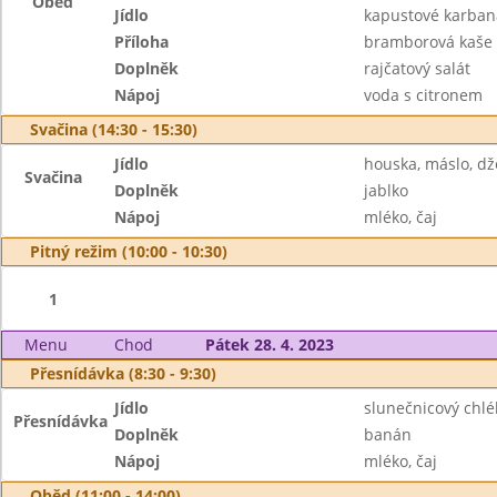
Oběd
Jídlo
kapustové karban
Příloha
bramborová kaše
Doplněk
rajčatový salát
Nápoj
voda s citronem
Svačina (14:30 - 15:30)
Jídlo
houska, máslo, d
Svačina
Doplněk
jablko
Nápoj
mléko, čaj
Pitný režim (10:00 - 10:30)
1
Menu
Chod
Pátek 28. 4. 2023
Přesnídávka (8:30 - 9:30)
Jídlo
slunečnicový chlé
Přesnídávka
Doplněk
banán
Nápoj
mléko, čaj
Oběd (11:00 - 14:00)