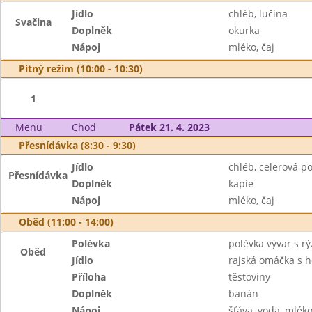
Jídlo
chléb, lučina
Svačina
Doplněk
okurka
Nápoj
mléko, čaj
Pitný režim (10:00 - 10:30)
1
Menu
Chod
Pátek 21. 4. 2023
Přesnídávka (8:30 - 9:30)
Jídlo
chléb, celerová 
Přesnídávka
Doplněk
kapie
Nápoj
mléko, čaj
Oběd (11:00 - 14:00)
Polévka
polévka vývar s rý
Oběd
Jídlo
rajská omáčka s
Příloha
těstoviny
Doplněk
banán
Nápoj
šťáva, voda, mlék