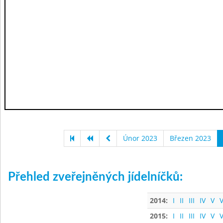
Únor 2023
Březen 2023
Přehled zveřejněných jídelníčků:
2014:
I
II
III
IV
V
V
2015:
I
II
III
IV
V
V