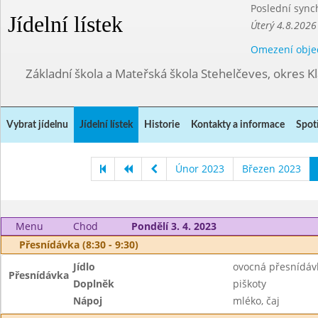
Poslední sync
Jídelní lístek
Úterý 4.8.2026
Omezení obje
Základní škola a Mateřská škola Stehelčeves, okres K
Vybrat jídelnu
Jídelní lístek
Historie
Kontakty a informace
Spot
Únor 2023
Březen 2023
Menu
Chod
Pondělí 3. 4. 2023
Přesnídávka (8:30 - 9:30)
Jídlo
ovocná přesnídáv
Přesnídávka
Doplněk
piškoty
Nápoj
mléko, čaj