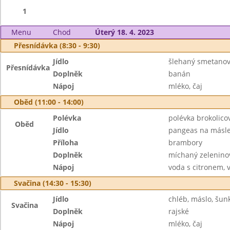
1
Menu
Chod
Úterý 18. 4. 2023
Přesnídávka (8:30 - 9:30)
Jídlo
šlehaný smetano
Přesnídávka
Doplněk
banán
Nápoj
mléko, čaj
Oběd (11:00 - 14:00)
Polévka
polévka brokolico
Oběd
Jídlo
pangeas na másl
Příloha
brambory
Doplněk
míchaný zeleninov
Nápoj
voda s citronem, 
Svačina (14:30 - 15:30)
Jídlo
chléb, máslo, šun
Svačina
Doplněk
rajské
Nápoj
mléko, čaj