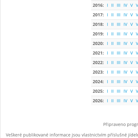
2016:
I
II
III
IV
V
V
2017:
I
II
III
IV
V
V
2018:
I
II
III
IV
V
V
2019:
I
II
III
IV
V
V
2020:
I
II
III
IV
V
V
2021:
I
II
III
IV
V
V
2022:
I
II
III
IV
V
V
2023:
I
II
III
IV
V
V
2024:
I
II
III
IV
V
V
2025:
I
II
III
IV
V
V
2026:
I
II
III
IV
V
V
Připraveno progr
Veškeré publikované informace jsou vlastnictvím příslušné jídel