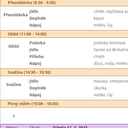
Přesnídávka (8:30 - 9:30)
Jídlo
chléb, vajíčková
Přesnídávka
Doplněk
kapie
Nápoj
mléko, čaj
Oběd (11:00 - 14:00)
Polévka
polévka kmínová
Oběd
Jídlo
fazole po Bretaňs
Příloha
chléb
Nápoj
džus, voda, mléko
Svačina (14:30 - 15:30)
Jídlo
houska, smetanový
Svačina
Doplněk
okurka
Nápoj
mléko, čaj
Pitný režim (10:00 - 10:30)
1
Menu
Chod
Středa 12. 4. 2023