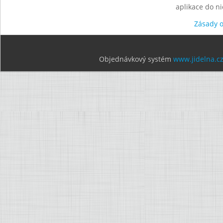
aplikace do n
Zásady 
Objednávkový systém
www.jidelna.c