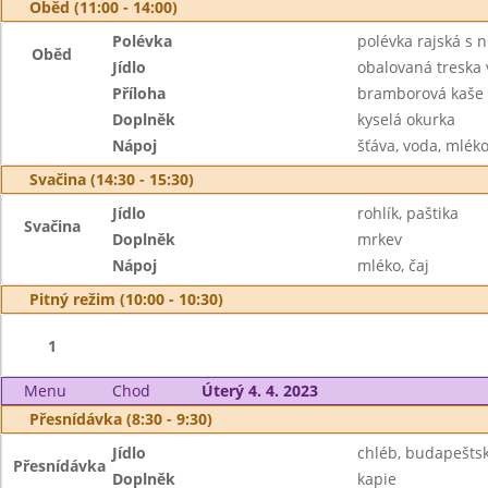
Oběd (11:00 - 14:00)
Polévka
polévka rajská s 
Oběd
Jídlo
obalovaná treska 
Příloha
bramborová kaše
Doplněk
kyselá okurka
Nápoj
šťáva, voda, mlék
Svačina (14:30 - 15:30)
Jídlo
rohlík, paštika
Svačina
Doplněk
mrkev
Nápoj
mléko, čaj
Pitný režim (10:00 - 10:30)
1
Menu
Chod
Úterý 4. 4. 2023
Přesnídávka (8:30 - 9:30)
Jídlo
chléb, budapešt
Přesnídávka
Doplněk
kapie