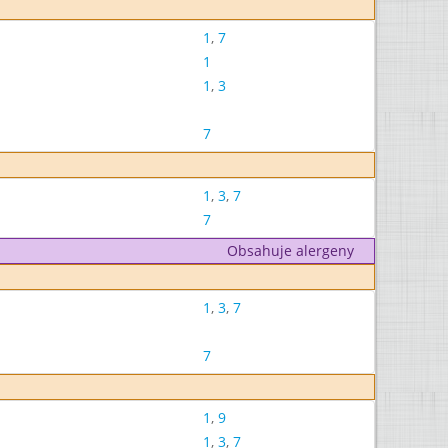
1
,
7
1
1
,
3
7
1
,
3
,
7
7
Obsahuje alergeny
1
,
3
,
7
7
1
,
9
1
,
3
,
7