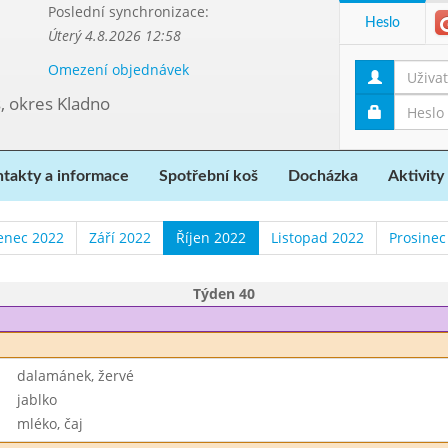
Poslední synchronizace:
Heslo
Úterý 4.8.2026 12:58
Omezení objednávek
, okres Kladno
takty a informace
Spotřební koš
Docházka
Aktivity
enec 2022
Září 2022
Říjen 2022
Listopad 2022
Prosinec
Týden 40
dalamánek, žervé
jablko
mléko, čaj