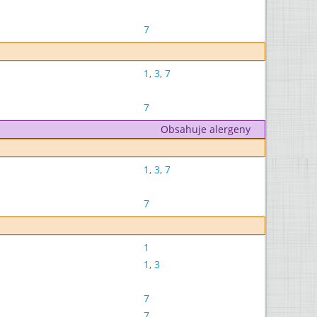
7
1
,
3
,
7
7
Obsahuje alergeny
1
,
3
,
7
7
1
1
,
3
7
7