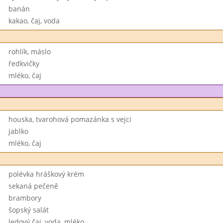
banán
kakao, čaj, voda
rohlík, máslo
ředkvičky
mléko, čaj
houska, tvarohová pomazánka s vejci
jablko
mléko, čaj
polévka hráškový krém
sekaná pečeně
brambory
šopský salát
ledový čaj, voda, mléko