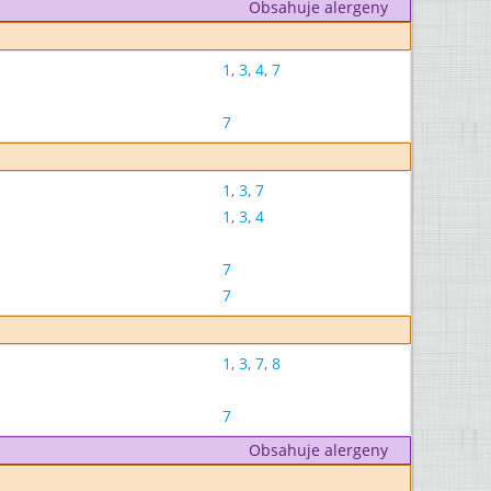
Obsahuje alergeny
1
,
3
,
4
,
7
7
1
,
3
,
7
1
,
3
,
4
7
7
1
,
3
,
7
,
8
7
Obsahuje alergeny