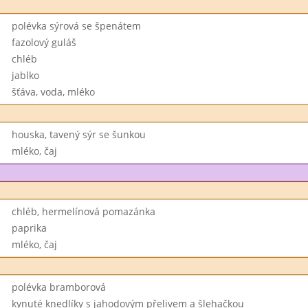
polévka sýrová se špenátem
fazolový guláš
chléb
jablko
šťáva, voda, mléko
houska, tavený sýr se šunkou
mléko, čaj
chléb, hermelínová pomazánka
paprika
mléko, čaj
polévka bramborová
kynuté knedlíky s jahodovým přelivem a šlehačkou