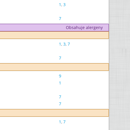
1
,
3
7
Obsahuje alergeny
1
,
3
,
7
7
9
1
7
7
1
,
7