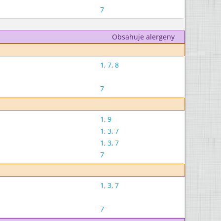
7
Obsahuje alergeny
1
,
7
,
8
7
1
,
9
1
,
3
,
7
1
,
3
,
7
7
1
,
3
,
7
7