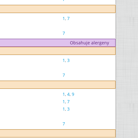
1
,
7
7
Obsahuje alergeny
1
,
3
7
1
,
4
,
9
1
,
7
1
,
3
7