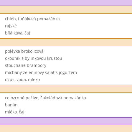
chléb, tuňáková pomazánka
rajské
bílá káva, čaj
polévka brokolicová
okouník s bylinkovou krustou
šťouchané brambory
míchaný zeleninový salát s jogurtem
džus, voda, mléko
celozrnné pečivo, čokoládová pomazánka
banán
mléko, čaj