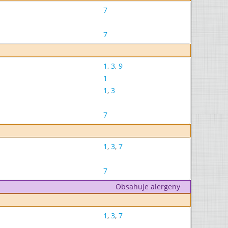
7
7
1
,
3
,
9
1
1
,
3
7
1
,
3
,
7
7
Obsahuje alergeny
1
,
3
,
7