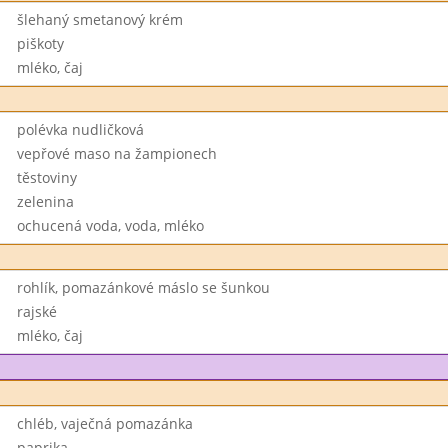
šlehaný smetanový krém
piškoty
mléko, čaj
polévka nudličková
vepřové maso na žampionech
těstoviny
zelenina
ochucená voda, voda, mléko
rohlík, pomazánkové máslo se šunkou
rajské
mléko, čaj
chléb, vaječná pomazánka
paprika