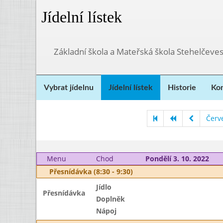
Jídelní lístek
Základní škola a Mateřská škola Stehelčeves
Vybrat jídelnu
Jídelní lístek
Historie
Kon
Červ
Menu
Chod
Pondělí 3. 10. 2022
Přesnídávka (8:30 - 9:30)
Jídlo
Přesnídávka
Doplněk
Nápoj