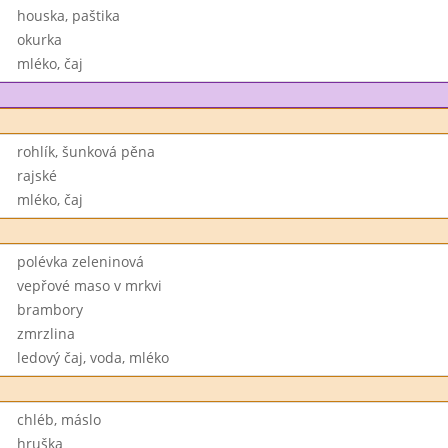
houska, paštika
okurka
mléko, čaj
rohlík, šunková pěna
rajské
mléko, čaj
polévka zeleninová
vepřové maso v mrkvi
brambory
zmrzlina
ledový čaj, voda, mléko
chléb, máslo
hruška