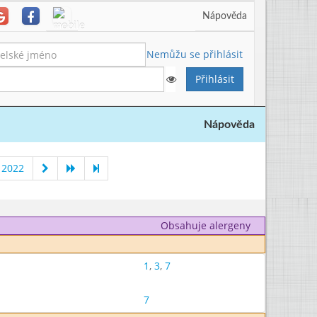
Nápověda
Nemůžu se přihlásit
Nápověda
 2022
Obsahuje alergeny
1
,
3
,
7
7