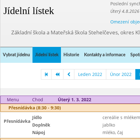
Poslední sync
Jídelní lístek
Úterý 4.8.2026
Omezení obje
Základní škola a Mateřská škola Stehelčeves, okres K
Vybrat jídelnu
Jídelní lístek
Historie
Kontakty a informace
Spot
Leden 2022
Únor 2022
Menu
Chod
Úterý 1. 3. 2022
Přesnídávka (8:30 - 9:30)
Jídlo
cereálie s mléke
Přesnídávka
Doplněk
jablko
Nápoj
mléko, čaj