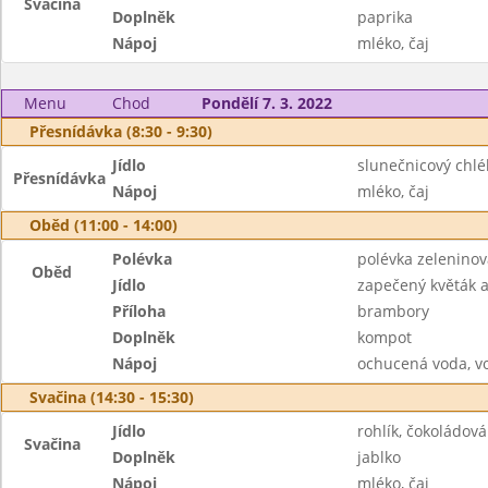
Svačina
Doplněk
paprika
Nápoj
mléko, čaj
Menu
Chod
Pondělí 7. 3. 2022
Přesnídávka (8:30 - 9:30)
Jídlo
slunečnicový chl
Přesnídávka
Nápoj
mléko, čaj
Oběd (11:00 - 14:00)
Polévka
polévka zeleninov
Oběd
Jídlo
zapečený květák a 
Příloha
brambory
Doplněk
kompot
Nápoj
ochucená voda, v
Svačina (14:30 - 15:30)
Jídlo
rohlík, čokoládo
Svačina
Doplněk
jablko
Nápoj
mléko, čaj