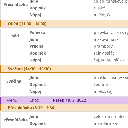
Jídlo
chléb, tuňáková 
Přesnídávka
Doplněk
rajské
Nápoj
mléko, čaj
Oběd (11:00 - 14:00)
Polévka
polévka rajská s r
Oběd
Jídlo
masová haše
Příloha
brambory
Doplněk
zelný salát
Nápoj
čaj, voda, mléko
Svačina (14:30 - 15:30)
Jídlo
houska, tavený sý
Svačina
Doplněk
kedlubna
Nápoj
mléko, čaj
Menu
Chod
Pátek 18. 3. 2022
Přesnídávka (8:30 - 9:30)
Jídlo
celozrnný rohlík,
Přesnídávka
Doplněk
mandarinka