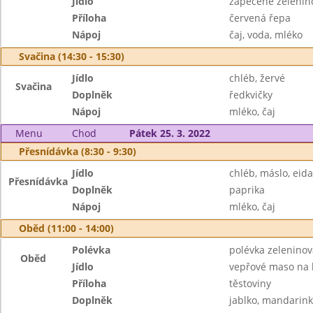
Jídlo
zapečené zelenin
Příloha
červená řepa
Nápoj
čaj, voda, mléko
Svačina (14:30 - 15:30)
Jídlo
chléb, žervé
Svačina
Doplněk
ředkvičky
Nápoj
mléko, čaj
Menu
Chod
Pátek 25. 3. 2022
Přesnídávka (8:30 - 9:30)
Jídlo
chléb, máslo, eid
Přesnídávka
Doplněk
paprika
Nápoj
mléko, čaj
Oběd (11:00 - 14:00)
Polévka
polévka zeleninová
Oběd
Jídlo
vepřové maso na
Příloha
těstoviny
Doplněk
jablko, mandarin