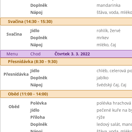
Doplněk
mandarinka
Nápoj
šťáva, voda, mlék
Svačina (14:30 - 15:30)
Jídlo
rohlík, žervé
Svačina
Doplněk
mrkev
Nápoj
mléko, čaj
Menu
Chod
Čtvrtek 3. 3. 2022
Přesnídávka (8:30 - 9:30)
Jídlo
chléb, celerová 
Přesnídávka
Doplněk
jablko
Nápoj
švédský čaj, čaj
Oběd (11:00 - 14:00)
Polévka
polévka hrachová
Oběd
Jídlo
pečené kuře na b
Příloha
rýže
Doplněk
ledový salát, man
Nápoj
šťáva, voda, mlék