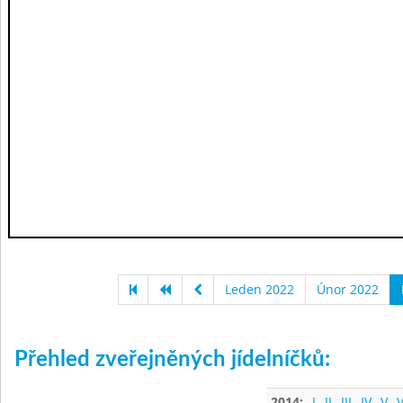
Leden 2022
Únor 2022
Přehled zveřejněných jídelníčků:
2014:
I
II
III
IV
V
V