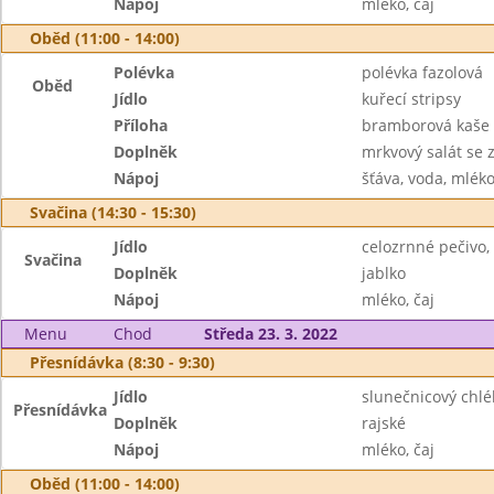
Nápoj
mléko, čaj
Oběd (11:00 - 14:00)
Polévka
polévka fazolová
Oběd
Jídlo
kuřecí stripsy
Příloha
bramborová kaše
Doplněk
mrkvový salát se 
Nápoj
šťáva, voda, mlék
Svačina (14:30 - 15:30)
Jídlo
celozrnné pečivo,
Svačina
Doplněk
jablko
Nápoj
mléko, čaj
Menu
Chod
Středa 23. 3. 2022
Přesnídávka (8:30 - 9:30)
Jídlo
slunečnicový chl
Přesnídávka
Doplněk
rajské
Nápoj
mléko, čaj
Oběd (11:00 - 14:00)