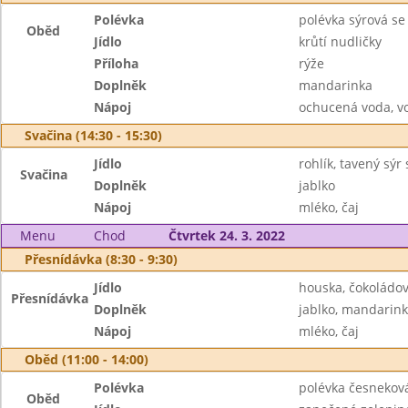
Polévka
polévka sýrová s
Oběd
Jídlo
krůtí nudličky
Příloha
rýže
Doplněk
mandarinka
Nápoj
ochucená voda, v
Svačina (14:30 - 15:30)
Jídlo
rohlík, tavený sýr
Svačina
Doplněk
jablko
Nápoj
mléko, čaj
Menu
Chod
Čtvrtek 24. 3. 2022
Přesnídávka (8:30 - 9:30)
Jídlo
houska, čokoládo
Přesnídávka
Doplněk
jablko, mandarin
Nápoj
mléko, čaj
Oběd (11:00 - 14:00)
Polévka
polévka česnekov
Oběd