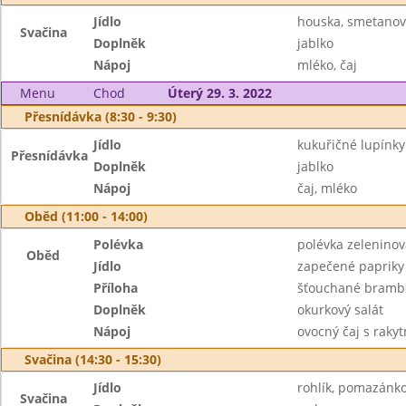
Jídlo
houska, smetanov
Svačina
Doplněk
jablko
Nápoj
mléko, čaj
Menu
Chod
Úterý 29. 3. 2022
Přesnídávka (8:30 - 9:30)
Jídlo
kukuřičné lupínk
Přesnídávka
Doplněk
jablko
Nápoj
čaj, mléko
Oběd (11:00 - 14:00)
Polévka
polévka zeleninov
Oběd
Jídlo
zapečené papriky
Příloha
šťouchané brambo
Doplněk
okurkový salát
Nápoj
ovocný čaj s raky
Svačina (14:30 - 15:30)
Jídlo
rohlík, pomazánko
Svačina