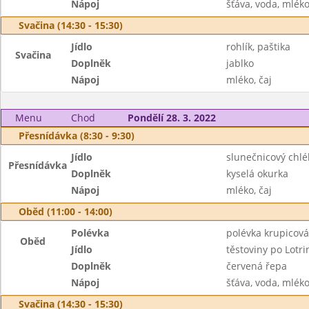
Nápoj
šťáva, voda, mlék
Svačina (14:30 - 15:30)
Jídlo
rohlík, paštika
Svačina
Doplněk
jablko
Nápoj
mléko, čaj
Menu
Chod
Pondělí 28. 3. 2022
Přesnídávka (8:30 - 9:30)
Jídlo
slunečnicový chl
Přesnídávka
Doplněk
kyselá okurka
Nápoj
mléko, čaj
Oběd (11:00 - 14:00)
Polévka
polévka krupicová
Oběd
Jídlo
těstoviny po Lotri
Doplněk
červená řepa
Nápoj
šťáva, voda, mlék
Svačina (14:30 - 15:30)