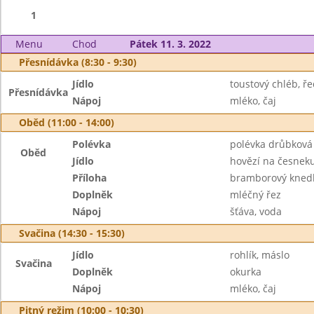
1
Menu
Chod
Pátek 11. 3. 2022
Přesnídávka (8:30 - 9:30)
Jídlo
toustový chléb, 
Přesnídávka
Nápoj
mléko, čaj
Oběd (11:00 - 14:00)
Polévka
polévka drůbková
Oběd
Jídlo
hovězí na česnek
Příloha
bramborový knedl
Doplněk
mléčný řez
Nápoj
šťáva, voda
Svačina (14:30 - 15:30)
Jídlo
rohlík, máslo
Svačina
Doplněk
okurka
Nápoj
mléko, čaj
Pitný režim (10:00 - 10:30)