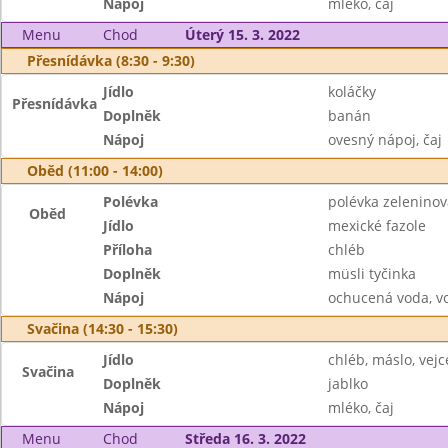
Nápoj
mléko, čaj
Menu
Chod
Úterý 15. 3. 2022
Přesnídávka (8:30 - 9:30)
Jídlo
koláčky
Přesnídávka
Doplněk
banán
Nápoj
ovesný nápoj, čaj
Oběd (11:00 - 14:00)
Polévka
polévka zelenino
Oběd
Jídlo
mexické fazole
Příloha
chléb
Doplněk
müsli tyčinka
Nápoj
ochucená voda, v
Svačina (14:30 - 15:30)
Jídlo
chléb, máslo, vejc
Svačina
Doplněk
jablko
Nápoj
mléko, čaj
Menu
Chod
Středa 16. 3. 2022