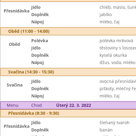
Jídlo
chléb, máslo, šun
Přesnídávka
Doplněk
jablko
Nápoj
mléko, čaj
Oběd (11:00 - 14:00)
Polévka
polévka mrkvová
Oběd
Jídlo
těstoviny s losose
Doplněk
kyselá okurka
Nápoj
džus, voda, mléko
Svačina (14:30 - 15:30)
Jídlo
ovocná přesnídáv
Svačina
Doplněk
piškoty, mléčný ře
Nápoj
mléko, čaj
Menu
Chod
Úterý 22. 3. 2022
Přesnídávka (8:30 - 9:30)
Jídlo
šlehaný tvaroh
Přesnídávka
Doplněk
banán