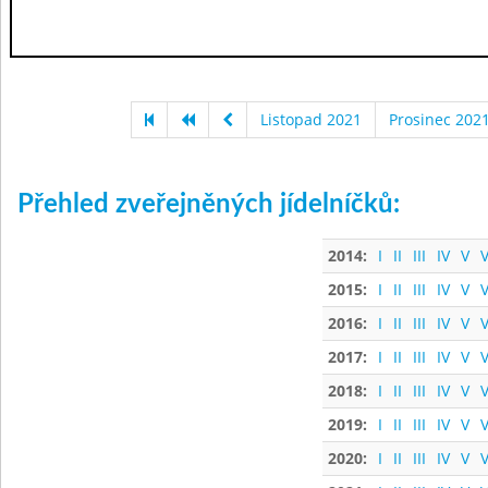
Listopad 2021
Prosinec 202
Přehled zveřejněných jídelníčků:
2014:
I
II
III
IV
V
V
2015:
I
II
III
IV
V
V
2016:
I
II
III
IV
V
V
2017:
I
II
III
IV
V
V
2018:
I
II
III
IV
V
V
2019:
I
II
III
IV
V
V
2020:
I
II
III
IV
V
V