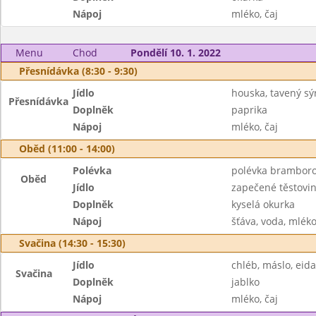
Nápoj
mléko, čaj
Menu
Chod
Pondělí 10. 1. 2022
Přesnídávka (8:30 - 9:30)
Jídlo
houska, tavený sý
Přesnídávka
Doplněk
paprika
Nápoj
mléko, čaj
Oběd (11:00 - 14:00)
Polévka
polévka brambor
Oběd
Jídlo
zapečené těstovi
Doplněk
kyselá okurka
Nápoj
šťáva, voda, mlék
Svačina (14:30 - 15:30)
Jídlo
chléb, máslo, eid
Svačina
Doplněk
jablko
Nápoj
mléko, čaj