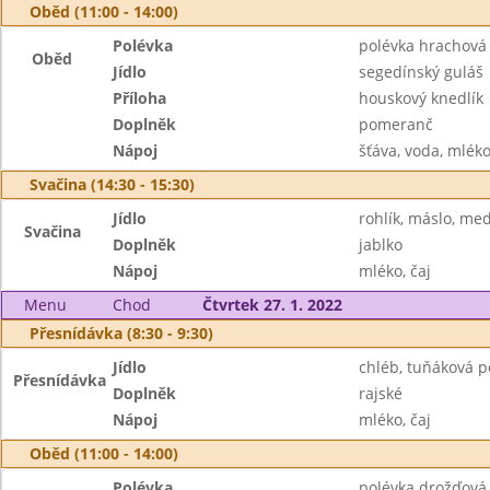
Oběd (11:00 - 14:00)
Polévka
polévka hrachová
Oběd
Jídlo
segedínský guláš
Příloha
houskový knedlík
Doplněk
pomeranč
Nápoj
šťáva, voda, mlék
Svačina (14:30 - 15:30)
Jídlo
rohlík, máslo, me
Svačina
Doplněk
jablko
Nápoj
mléko, čaj
Menu
Chod
Čtvrtek 27. 1. 2022
Přesnídávka (8:30 - 9:30)
Jídlo
chléb, tuňáková 
Přesnídávka
Doplněk
rajské
Nápoj
mléko, čaj
Oběd (11:00 - 14:00)
Polévka
polévka drožďová