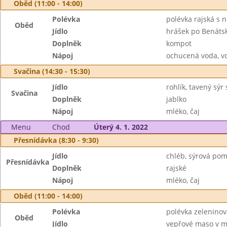
Oběd (11:00 - 14:00)
Polévka
polévka rajská s 
Oběd
Jídlo
hrášek po Benátsk
Doplněk
kompot
Nápoj
ochucená voda, v
Svačina (14:30 - 15:30)
Jídlo
rohlík, tavený sýr
Svačina
Doplněk
jablko
Nápoj
mléko, čaj
Menu
Chod
Úterý 4. 1. 2022
Přesnídávka (8:30 - 9:30)
Jídlo
chléb, sýrová po
Přesnídávka
Doplněk
rajské
Nápoj
mléko, čaj
Oběd (11:00 - 14:00)
Polévka
polévka zeleninov
Oběd
Jídlo
vepřové maso v m