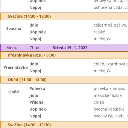
Doplněk
ledový salát, rajča
Nápoj
ochucená voda, v
Svačina (14:30 - 15:30)
Jídlo
celozrnné pečivo,
Svačina
Doplněk
rajské
Nápoj
mléko, čaj
Menu
Chod
Středa 19. 1. 2022
Přesnídávka (8:30 - 9:30)
Jídlo
chléb, tvarohová
Přesnídávka
Nápoj
mléko, čaj
Oběd (11:00 - 14:00)
Polévka
polévka kmínová
Oběd
Jídlo
mexické fazole
Příloha
chléb
Doplněk
ovocná kapsička
Nápoj
ovocný čaj, voda,
Svačina (14:30 - 15:30)