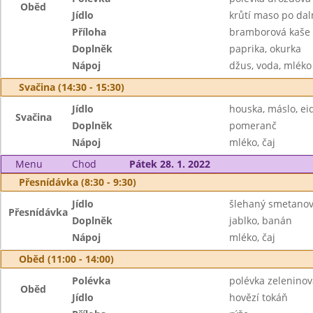
Oběd
Jídlo
krůtí maso po da
Příloha
bramborová kaše
Doplněk
paprika, okurka
Nápoj
džus, voda, mléko
Svačina (14:30 - 15:30)
Jídlo
houska, máslo, e
Svačina
Doplněk
pomeranč
Nápoj
mléko, čaj
Menu
Chod
Pátek 28. 1. 2022
Přesnídávka (8:30 - 9:30)
Jídlo
šlehaný smetanový
Přesnídávka
Doplněk
jablko, banán
Nápoj
mléko, čaj
Oběd (11:00 - 14:00)
Polévka
polévka zeleninov
Oběd
Jídlo
hovězí tokáň