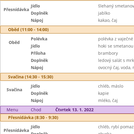
Jídlo
šlehaný smetanový
Přesnídávka
Doplněk
jablko
Nápoj
kakao, čaj
Oběd (11:00 - 14:00)
Polévka
polévka z vaječné 
Oběd
Jídlo
hoki se smetanou
Příloha
brambory
Doplněk
ledový salát s mrk
Nápoj
ovocný čaj, voda,
Svačina (14:30 - 15:30)
Jídlo
chléb, máslo
Svačina
Doplněk
kapie
Nápoj
mléko, čaj
Menu
Chod
Čtvrtek 13. 1. 2022
Přesnídávka (8:30 - 9:30)
Jídlo
chléb, rybí poma
Přesnídávka
Doplněk
okurka