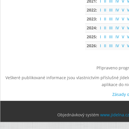
2021:
I
II
III
IV
V
V
2022:
I
II
III
IV
V
V
2023:
I
II
III
IV
V
V
2024:
I
II
III
IV
V
V
2025:
I
II
III
IV
V
V
2026:
I
II
III
IV
V
V
Připraveno progr
Veškeré publikované informace jsou vlastnictvím příslušné jídel
aplikace do n
Zásady 
Objednávkový systém
www.jidelna.c