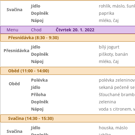
Jídlo
rohlík, máslo, šun
Svačina
Doplněk
paprika
Nápoj
mléko, čaj
Menu
Chod
Čtvrtek 20. 1. 2022
Přesnídávka (8:30 - 9:30)
Jídlo
bílý jogurt
Přesnídávka
Doplněk
piškoty, banán
Nápoj
mléko, čaj
Oběd (11:00 - 14:00)
Polévka
polévka zeleninová
Oběd
Jídlo
sekaná pečeně se
Příloha
šťouchané bramb
Doplněk
zelenina
Nápoj
voda s citronem, 
Svačina (14:30 - 15:30)
Jídlo
houska, máslo
Svačina
Doplněk
jablko