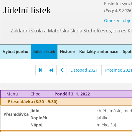
Poslední sync
Jídelní lístek
Úterý 4.8.2026
Omezení obje
Základní škola a Mateřská škola Stehelčeves, okres K
Vybrat jídelnu
Jídelní lístek
Historie
Kontakty a informace
Spot
Listopad 2021
Prosinec 202
Menu
Chod
Pondělí 3. 1. 2022
Přesnídávka (8:30 - 9:30)
Jídlo
chléb, máslo, me
Přesnídávka
Doplněk
jablko
Nápoj
mléko, čaj