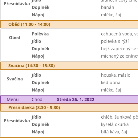
Přesnídávka
Doplněk
banán
Nápoj
mléko, čaj
Oběd (11:00 - 14:00)
Polévka
ochucená voda, v
Oběd
Jídlo
polévka s rýží
Doplněk
hejk zapečený se
Nápoj
míchaný zeleninov
Svačina (14:30 - 15:30)
Jídlo
houska, máslo
Svačina
Doplněk
kedlubna
Nápoj
mléko, čaj
Menu
Chod
Středa 26. 1. 2022
Přesnídávka (8:30 - 9:30)
Jídlo
chléb, šunková p
Přesnídávka
Doplněk
kyselá okurka
Nápoj
bílá káva, čaj