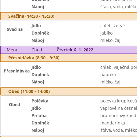
Nápoj
šťáva, voda, mlék
Svačina (14:30 - 15:30)
Jídlo
chléb, žervé
Svačina
Doplněk
jablko
Nápoj
mléko, čaj
Menu
Chod
Čtvrtek 6. 1. 2022
Přesnídávka (8:30 - 9:30)
Jídlo
chléb, vaječná p
Přesnídávka
Doplněk
paprika
Nápoj
mléko, čaj
Oběd (11:00 - 14:00)
Polévka
polévka krupicová
Oběd
Jídlo
vepřové na česne
Příloha
bramborový knedl
Doplněk
mandarinka
Nápoj
šťáva, voda, mlék