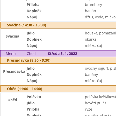
Příloha
brambory
Doplněk
banán
Nápoj
džus, voda, mléko
Svačina (14:30 - 15:30)
Jídlo
houska, pomazán
Svačina
Doplněk
okurka
Nápoj
mléko, čaj
Menu
Chod
Středa 5. 1. 2022
Přesnídávka (8:30 - 9:30)
Jídlo
ovocný jogurt, piš
Přesnídávka
Doplněk
banány
Nápoj
mléko, čaj
Oběd (11:00 - 14:00)
Polévka
polévka květáková
Oběd
Jídlo
hovězí guláš
Příloha
rýže
Doplněk
paprika, okurka