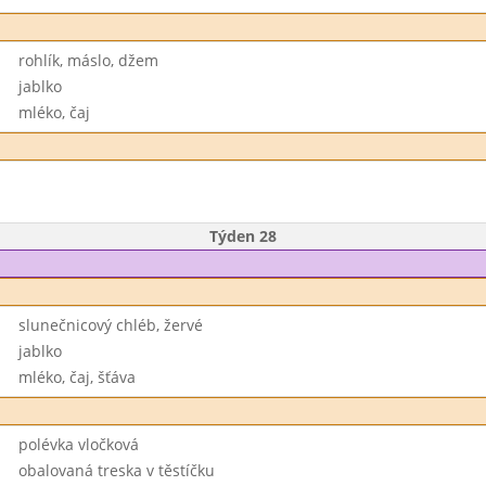
rohlík, máslo, džem
jablko
mléko, čaj
Týden 28
slunečnicový chléb, žervé
jablko
mléko, čaj, šťáva
polévka vločková
obalovaná treska v těstíčku