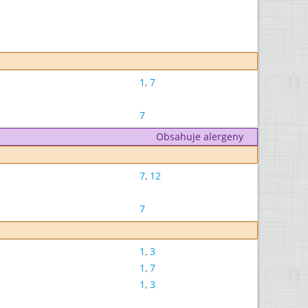
1
,
7
7
Obsahuje alergeny
7
,
12
7
1
,
3
1
,
7
1
,
3