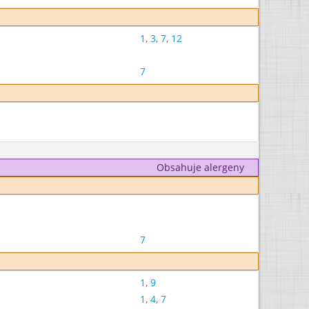
1
,
3
,
7
,
12
7
Obsahuje alergeny
7
1
,
9
1
,
4
,
7