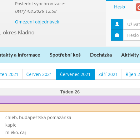
Poslední synchronizace:
Heslo
Úterý 4.8.2026 12:58
Omezení objednávek
, okres Kladno
takty a informace
Spotřební koš
Docházka
Aktivity
ten 2021
Červen 2021
Červenec 2021
Září 2021
Říjen 
Týden 26
chléb, budapeštská pomazánka
kapie
mléko, čaj