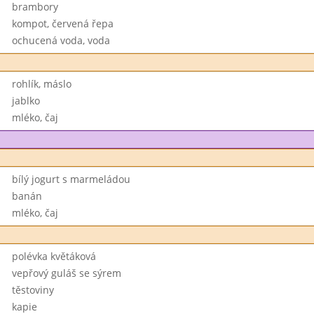
brambory
kompot, červená řepa
ochucená voda, voda
rohlík, máslo
jablko
mléko, čaj
bílý jogurt s marmeládou
banán
mléko, čaj
polévka květáková
vepřový guláš se sýrem
těstoviny
kapie