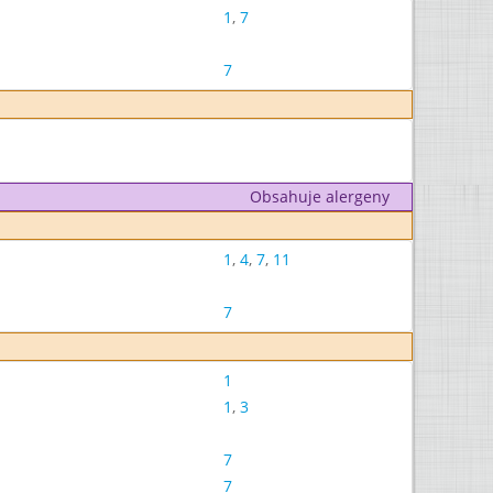
1
,
7
7
Obsahuje alergeny
1
,
4
,
7
,
11
7
1
1
,
3
7
7