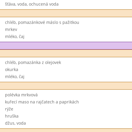
šťáva, voda, ochucená voda
chléb, pomazánkové máslo s pažitkou
mrkev
mléko, čaj
chléb, pomazánka z olejovek
okurka
mléko, čaj
polévka mrkvová
kuřecí maso na rajčatech a paprikách
rýže
hruška
džus, voda