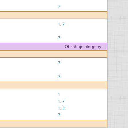
7
1
,
7
7
Obsahuje alergeny
7
7
1
1
,
7
1
,
3
7