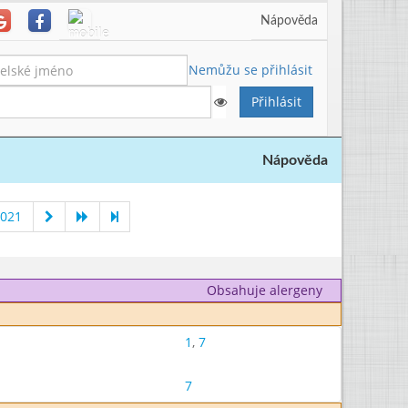
Nápověda
Nemůžu se přihlásit
Nápověda
2021
Obsahuje alergeny
1
,
7
7