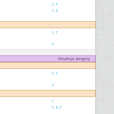
1
,
7
1
,
3
1
,
7
7
Obsahuje alergeny
1
,
7
7
1
1
,
3
,
7