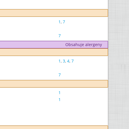
1
,
7
7
Obsahuje alergeny
1
,
3
,
4
,
7
7
1
1