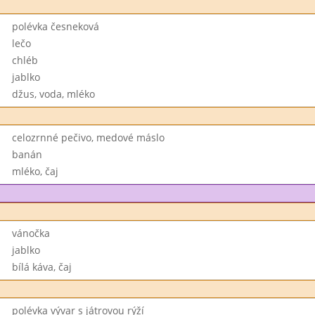
polévka česneková
lečo
chléb
jablko
džus, voda, mléko
celozrnné pečivo, medové máslo
banán
mléko, čaj
vánočka
jablko
bílá káva, čaj
polévka vývar s játrovou rýží