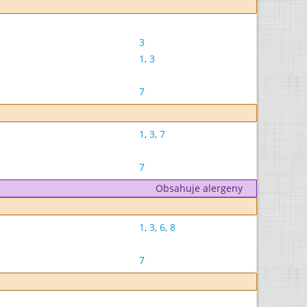
3
1
,
3
7
1
,
3
,
7
7
Obsahuje alergeny
1
,
3
,
6
,
8
7