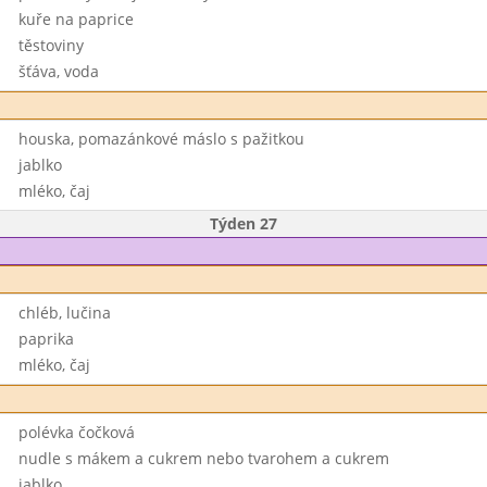
kuře na paprice
těstoviny
šťáva, voda
houska, pomazánkové máslo s pažitkou
jablko
mléko, čaj
Týden 27
chléb, lučina
paprika
mléko, čaj
polévka čočková
nudle s mákem a cukrem nebo tvarohem a cukrem
jablko