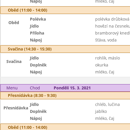
Nápoj
mléko, čaj
Oběd (11:00 - 14:00)
Polévka
polévka drůbková
Oběd
Jídlo
hovězí na česnek
Příloha
bramborový knedl
Nápoj
šťáva, voda
Svačina (14:30 - 15:30)
Jídlo
rohlík, máslo
Svačina
Doplněk
okurka
Nápoj
mléko, čaj
Menu
Chod
Pondělí 15. 3. 2021
Přesnídávka (8:30 - 9:30)
Jídlo
chléb, lučina
Přesnídávka
Doplněk
jablko
Nápoj
mléko, čaj
Oběd (11:00 - 14:00)