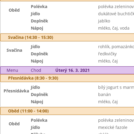
Polévka
polévka zelenino
Oběd
Jídlo
dukátové buchtič
Doplněk
jablko
Nápoj
mléko, čaj, voda
Svačina (14:30 - 15:30)
Jídlo
rohlík, pomazánk
Svačina
Doplněk
ředkvičky
Nápoj
mléko, čaj
Menu
Chod
Úterý 16. 3. 2021
Přesnídávka (8:30 - 9:30)
Jídlo
bílý jogurt s mar
Přesnídávka
Doplněk
banán
Nápoj
mléko, čaj
Oběd (11:00 - 14:00)
Polévka
polévka zelenino
Oběd
Jídlo
mexické fazole