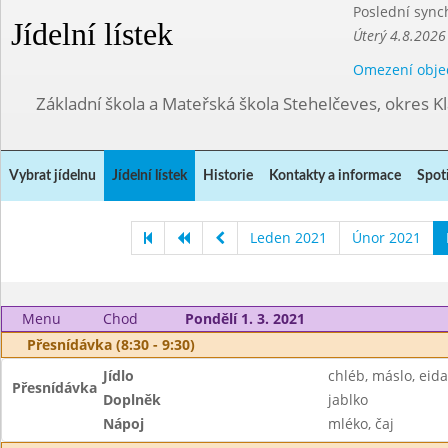
Poslední sync
Jídelní lístek
Úterý 4.8.2026
Omezení obje
Základní škola a Mateřská škola Stehelčeves, okres K
Vybrat jídelnu
Jídelní lístek
Historie
Kontakty a informace
Spot
Leden 2021
Únor 2021
Menu
Chod
Pondělí 1. 3. 2021
Přesnídávka (8:30 - 9:30)
Jídlo
chléb, máslo, eid
Přesnídávka
Doplněk
jablko
Nápoj
mléko, čaj