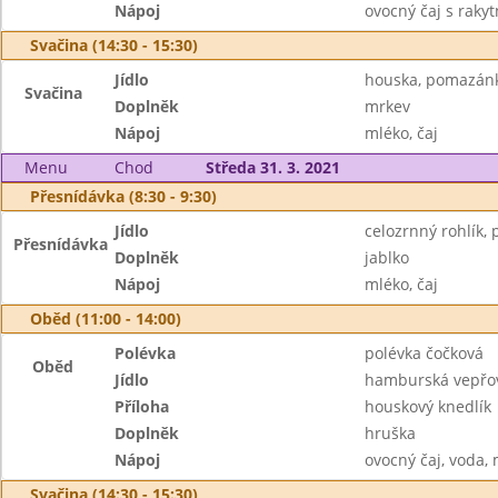
Nápoj
ovocný čaj s raky
Svačina (14:30 - 15:30)
Jídlo
houska, pomazán
Svačina
Doplněk
mrkev
Nápoj
mléko, čaj
Menu
Chod
Středa 31. 3. 2021
Přesnídávka (8:30 - 9:30)
Jídlo
celozrnný rohlík,
Přesnídávka
Doplněk
jablko
Nápoj
mléko, čaj
Oběd (11:00 - 14:00)
Polévka
polévka čočková
Oběd
Jídlo
hamburská vepřov
Příloha
houskový knedlík
Doplněk
hruška
Nápoj
ovocný čaj, voda,
Svačina (14:30 - 15:30)