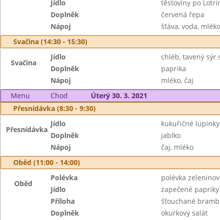
Jídlo
těstoviny po Lotri
Doplněk
červená řepa
Nápoj
šťáva, voda, mlék
Svačina (14:30 - 15:30)
Jídlo
chléb, tavený sýr
Svačina
Doplněk
paprika
Nápoj
mléko, čaj
Menu
Chod
Úterý 30. 3. 2021
Přesnídávka (8:30 - 9:30)
Jídlo
kukuřičné lupínk
Přesnídávka
Doplněk
jablko
Nápoj
čaj, mléko
Oběd (11:00 - 14:00)
Polévka
polévka zeleninov
Oběd
Jídlo
zapečené papriky
Příloha
šťouchané brambo
Doplněk
okurkový salát