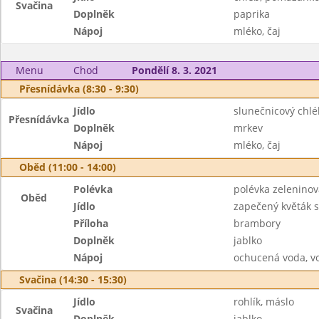
Svačina
Doplněk
paprika
Nápoj
mléko, čaj
Menu
Chod
Pondělí 8. 3. 2021
Přesnídávka (8:30 - 9:30)
Jídlo
slunečnicový chl
Přesnídávka
Doplněk
mrkev
Nápoj
mléko, čaj
Oběd (11:00 - 14:00)
Polévka
polévka zeleninov
Oběd
Jídlo
zapečený květák s
Příloha
brambory
Doplněk
jablko
Nápoj
ochucená voda, v
Svačina (14:30 - 15:30)
Jídlo
rohlík, máslo
Svačina
Doplněk
jablko