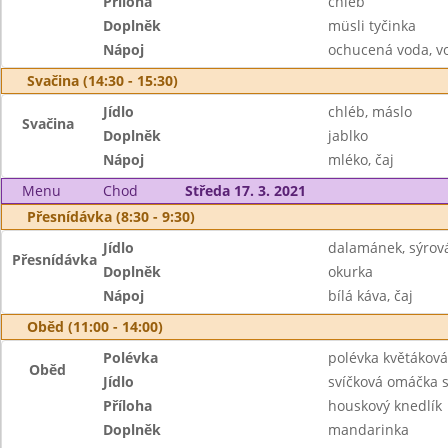
Příloha
chléb
Doplněk
müsli tyčinka
Nápoj
ochucená voda, v
Svačina (14:30 - 15:30)
Jídlo
chléb, máslo
Svačina
Doplněk
jablko
Nápoj
mléko, čaj
Menu
Chod
Středa 17. 3. 2021
Přesnídávka (8:30 - 9:30)
Jídlo
dalamánek, sýro
Přesnídávka
Doplněk
okurka
Nápoj
bílá káva, čaj
Oběd (11:00 - 14:00)
Polévka
polévka květáková
Oběd
Jídlo
svíčková omáčka
Příloha
houskový knedlík
Doplněk
mandarinka