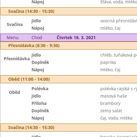
Nápoj
šťáva, voda, mlék
Svačina (14:30 - 15:30)
Jídlo
ovocná přesnídávk
Svačina
Nápoj
mléko, čaj
Menu
Chod
Čtvrtek 18. 3. 2021
Přesnídávka (8:30 - 9:30)
Jídlo
chléb, tuňáková 
Přesnídávka
Doplněk
paprika
Nápoj
mléko, čaj
Oběd (11:00 - 14:00)
Polévka
polévka rajská s r
Oběd
Jídlo
masová haše
Příloha
brambory
Doplněk
zelný salát
Nápoj
čaj, voda, mléko
Svačina (14:30 - 15:30)
Jídlo
houska, tavený sý