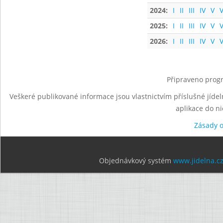
2024:
I
II
III
IV
V
V
2025:
I
II
III
IV
V
V
2026:
I
II
III
IV
V
V
Připraveno progr
Veškeré publikované informace jsou vlastnictvím příslušné jídel
aplikace do n
Zásady 
Objednávkový systém
www.jidelna.c