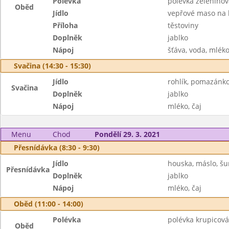
Polévka
polévka zeleninová
Oběd
Jídlo
vepřové maso na
Příloha
těstoviny
Doplněk
jablko
Nápoj
šťáva, voda, mlék
Svačina (14:30 - 15:30)
Jídlo
rohlík, pomazánko
Svačina
Doplněk
jablko
Nápoj
mléko, čaj
Menu
Chod
Pondělí 29. 3. 2021
Přesnídávka (8:30 - 9:30)
Jídlo
houska, máslo, š
Přesnídávka
Doplněk
jablko
Nápoj
mléko, čaj
Oběd (11:00 - 14:00)
Polévka
polévka krupicová
Oběd