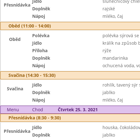
Jídlo
slunečnicový chl
Přesnídávka
Doplněk
rajské
Nápoj
mléko, čaj
Oběd (11:00 - 14:00)
Polévka
polévka sýrová s
Oběd
Jídlo
králík na způsob 
Příloha
rýže
Doplněk
mandarinka
Nápoj
ochucená voda, v
Svačina (14:30 - 15:30)
Jídlo
rohlík, tavený sýr
Svačina
Doplněk
jablko
Nápoj
mléko, čaj
Menu
Chod
Čtvrtek 25. 3. 2021
Přesnídávka (8:30 - 9:30)
Jídlo
houska, čokoládo
Přesnídávka
Doplněk
jablko