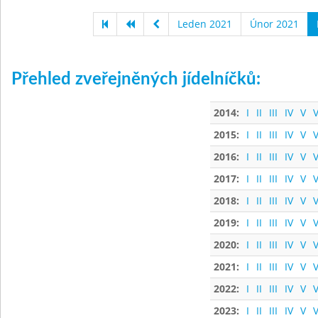
Leden 2021
Únor 2021
Přehled zveřejněných jídelníčků:
2014:
I
II
III
IV
V
V
2015:
I
II
III
IV
V
V
2016:
I
II
III
IV
V
V
2017:
I
II
III
IV
V
V
2018:
I
II
III
IV
V
V
2019:
I
II
III
IV
V
V
2020:
I
II
III
IV
V
V
2021:
I
II
III
IV
V
V
2022:
I
II
III
IV
V
V
2023:
I
II
III
IV
V
V