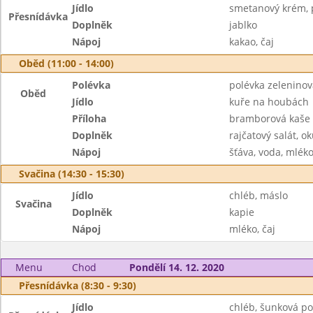
Jídlo
smetanový krém, 
Přesnídávka
Doplněk
jablko
Nápoj
kakao, čaj
Oběd (11:00 - 14:00)
Polévka
polévka zelenino
Oběd
Jídlo
kuře na houbách
Příloha
bramborová kaše
Doplněk
rajčatový salát, o
Nápoj
šťáva, voda, mlék
Svačina (14:30 - 15:30)
Jídlo
chléb, máslo
Svačina
Doplněk
kapie
Nápoj
mléko, čaj
Menu
Chod
Pondělí 14. 12. 2020
Přesnídávka (8:30 - 9:30)
Jídlo
chléb, šunková p