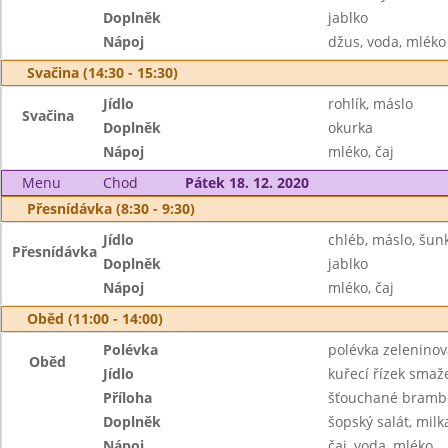
Doplněk
jablko
Nápoj
džus, voda, mléko
Svačina (14:30 - 15:30)
Jídlo
rohlík, máslo
Svačina
Doplněk
okurka
Nápoj
mléko, čaj
Menu
Chod
Pátek 18. 12. 2020
Přesnídávka (8:30 - 9:30)
Jídlo
chléb, máslo, šun
Přesnídávka
Doplněk
jablko
Nápoj
mléko, čaj
Oběd (11:00 - 14:00)
Polévka
polévka zeleninov
Oběd
Jídlo
kuřecí řízek smaž
Příloha
šťouchané bramb
Doplněk
šopský salát, milk
Nápoj
čaj, voda, mléko