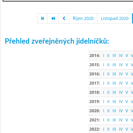
Říjen 2020
Listopad 2020
Přehled zveřejněných jídelníčků:
2014:
I
II
III
IV
V
V
2015:
I
II
III
IV
V
V
2016:
I
II
III
IV
V
V
2017:
I
II
III
IV
V
V
2018:
I
II
III
IV
V
V
2019:
I
II
III
IV
V
V
2020:
I
II
III
IV
V
V
2021:
I
II
III
IV
V
V
2022:
I
II
III
IV
V
V