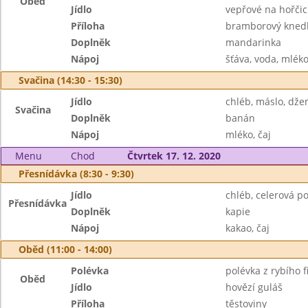
Oběd
Jídlo
vepřové na hořčic
Příloha
bramborový knedl
Doplněk
mandarinka
Nápoj
šťáva, voda, mlék
Svačina (14:30 - 15:30)
Jídlo
chléb, máslo, dž
Svačina
Doplněk
banán
Nápoj
mléko, čaj
Menu
Chod
Čtvrtek 17. 12. 2020
Přesnídávka (8:30 - 9:30)
Jídlo
chléb, celerová 
Přesnídávka
Doplněk
kapie
Nápoj
kakao, čaj
Oběd (11:00 - 14:00)
Polévka
polévka z rybího fi
Oběd
Jídlo
hovězí guláš
Příloha
těstoviny