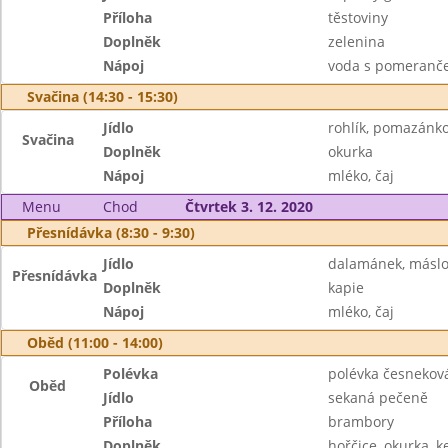
Příloha
těstoviny
Doplněk
zelenina
Nápoj
voda s pomeranče
Svačina (14:30 - 15:30)
Jídlo
rohlík, pomazánk
Svačina
Doplněk
okurka
Nápoj
mléko, čaj
Menu
Chod
Čtvrtek 3. 12. 2020
Přesnídávka (8:30 - 9:30)
Jídlo
dalamánek, máslo
Přesnídávka
Doplněk
kapie
Nápoj
mléko, čaj
Oběd (11:00 - 14:00)
Polévka
polévka česnekov
Oběd
Jídlo
sekaná pečeně
Příloha
brambory
Doplněk
hořčice, okurka, 