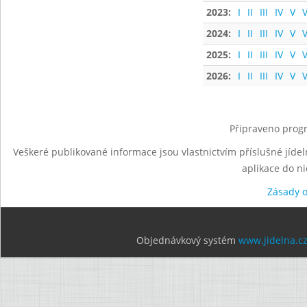
2023:
I
II
III
IV
V
V
2024:
I
II
III
IV
V
V
2025:
I
II
III
IV
V
V
2026:
I
II
III
IV
V
V
Připraveno progr
Veškeré publikované informace jsou vlastnictvím příslušné jídel
aplikace do n
Zásady 
Objednávkový systém
www.jidelna.c