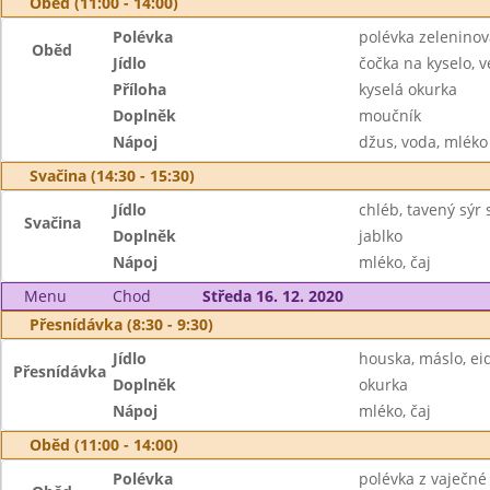
Oběd (11:00 - 14:00)
Polévka
polévka zeleninov
Oběd
Jídlo
čočka na kyselo, v
Příloha
kyselá okurka
Doplněk
moučník
Nápoj
džus, voda, mléko
Svačina (14:30 - 15:30)
Jídlo
chléb, tavený sýr
Svačina
Doplněk
jablko
Nápoj
mléko, čaj
Menu
Chod
Středa 16. 12. 2020
Přesnídávka (8:30 - 9:30)
Jídlo
houska, máslo, e
Přesnídávka
Doplněk
okurka
Nápoj
mléko, čaj
Oběd (11:00 - 14:00)
Polévka
polévka z vaječné 