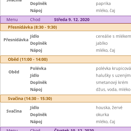
Doplněk
paprika
Nápoj
mléko, čaj
Menu
Chod
Středa 9. 12. 2020
Přesnídávka (8:30 - 9:30)
Jídlo
cereálie s mléke
Přesnídávka
Doplněk
jablko
Nápoj
mléko, čaj
Oběd (11:00 - 14:00)
Polévka
polévka krupicová
Oběd
Jídlo
halušky s uzeným
Doplněk
smetanový krém
Nápoj
džus, voda, mléko
Svačina (14:30 - 15:30)
Jídlo
houska, žervé
Svačina
Doplněk
okurka
Nápoj
mléko, čaj
Menu
Chod
Čtvrtek 10. 12. 2020