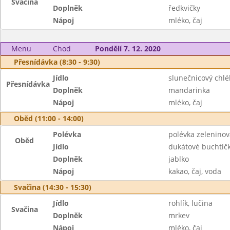
Svačina
Doplněk
ředkvičky
Nápoj
mléko, čaj
Menu
Chod
Pondělí 7. 12. 2020
Přesnídávka (8:30 - 9:30)
Jídlo
slunečnicový chl
Přesnídávka
Doplněk
mandarinka
Nápoj
mléko, čaj
Oběd (11:00 - 14:00)
Polévka
polévka zelenino
Oběd
Jídlo
dukátové buchtič
Doplněk
jablko
Nápoj
kakao, čaj, voda
Svačina (14:30 - 15:30)
Jídlo
rohlík, lučina
Svačina
Doplněk
mrkev
Nápoj
mléko, čaj