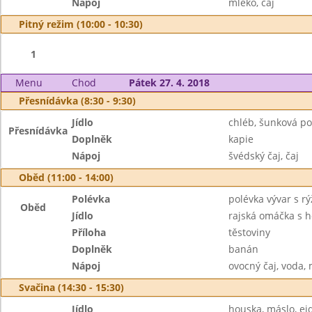
Nápoj
mléko, čaj
Pitný režim (10:00 - 10:30)
1
Menu
Chod
Pátek 27. 4. 2018
Přesnídávka (8:30 - 9:30)
Jídlo
chléb, šunková p
Přesnídávka
Doplněk
kapie
Nápoj
švédský čaj, čaj
Oběd (11:00 - 14:00)
Polévka
polévka vývar s rý
Oběd
Jídlo
rajská omáčka s
Příloha
těstoviny
Doplněk
banán
Nápoj
ovocný čaj, voda,
Svačina (14:30 - 15:30)
Jídlo
houska, máslo, e