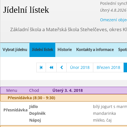
Poslední sync
Jídelní lístek
Úterý 4.8.2026
Omezení obje
Základní škola a Mateřská škola Stehelčeves, okres K
Vybrat jídelnu
Jídelní lístek
Historie
Kontakty a informace
Spot
Únor 2018
Březen 2018
Menu
Chod
Úterý 3. 4. 2018
Přesnídávka (8:30 - 9:30)
Jídlo
bílý jogurt s mar
Přesnídávka
Doplněk
mandarinka
Nápoj
mléko, čaj