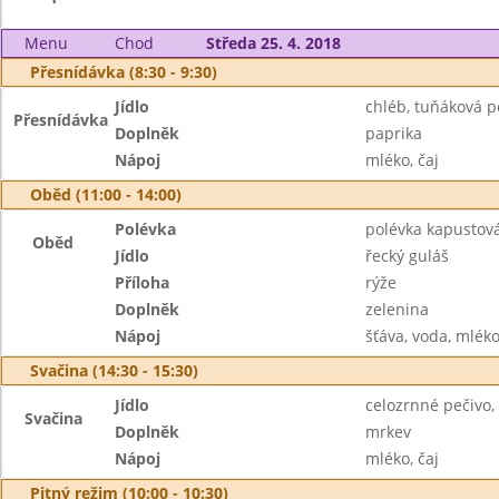
Menu
Chod
Středa 25. 4. 2018
Přesnídávka (8:30 - 9:30)
Jídlo
chléb, tuňáková 
Přesnídávka
Doplněk
paprika
Nápoj
mléko, čaj
Oběd (11:00 - 14:00)
Polévka
polévka kapustov
Oběd
Jídlo
řecký guláš
Příloha
rýže
Doplněk
zelenina
Nápoj
šťáva, voda, mlék
Svačina (14:30 - 15:30)
Jídlo
celozrnné pečivo,
Svačina
Doplněk
mrkev
Nápoj
mléko, čaj
Pitný režim (10:00 - 10:30)