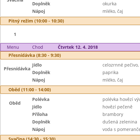
Doplněk
okurka
Nápoj
mléko, čaj
Pitný režim (10:00 - 10:30)
1
Menu
Chod
Čtvrtek 12. 4. 2018
Přesnídávka (8:30 - 9:30)
Jídlo
celozrnné pečivo,
Přesnídávka
Doplněk
paprika
Nápoj
mléko, čaj
Oběd (11:00 - 14:00)
Polévka
polévka hovězí výv
Oběd
Jídlo
hovězí pečeně
Příloha
brambory
Doplněk
dušená zelenina
Nápoj
voda s pomeranče
Svačina (14:30 - 15:30)