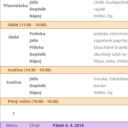
Jídlo
chléb, budapešt
Přesnídávka
Doplněk
rajské
Nápoj
mléko, čaj
Oběd (11:00 - 14:00)
Polévka
polévka zeleninov
Oběd
Jídlo
zapečené papriky
Příloha
šťouchané brambo
Doplněk
okurkový salát s
Nápoj
šťáva, voda, mlék
Svačina (14:30 - 15:30)
Jídlo
houska, čokoládo
Svačina
Doplněk
banán
Nápoj
mléko, čaj
Pitný režim (10:00 - 10:30)
1
Menu
Chod
Pátek 6. 4. 2018