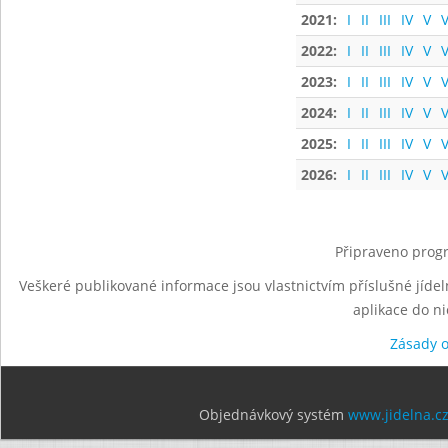
2021:
I
II
III
IV
V
V
2022:
I
II
III
IV
V
V
2023:
I
II
III
IV
V
V
2024:
I
II
III
IV
V
V
2025:
I
II
III
IV
V
V
2026:
I
II
III
IV
V
V
Připraveno progr
Veškeré publikované informace jsou vlastnictvím příslušné jídel
aplikace do n
Zásady 
Objednávkový systém
www.jidelna.c