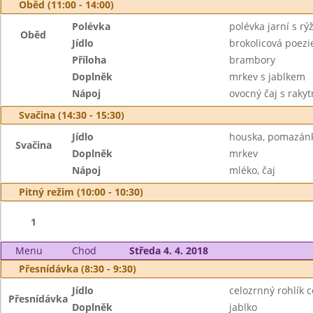
Oběd (11:00 - 14:00)
Polévka
polévka jarní s rýž
Oběd
Jídlo
brokolicová poezi
Příloha
brambory
Doplněk
mrkev s jablkem
Nápoj
ovocný čaj s raky
Svačina (14:30 - 15:30)
Jídlo
houska, pomazán
Svačina
Doplněk
mrkev
Nápoj
mléko, čaj
Pitný režim (10:00 - 10:30)
1
Menu
Chod
Středa 4. 4. 2018
Přesnídávka (8:30 - 9:30)
Jídlo
celozrnný rohlík
Přesnídávka
Doplněk
jablko