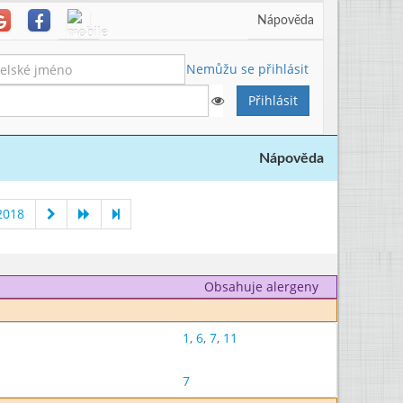
Nápověda
Nemůžu se přihlásit
Nápověda
2018
Obsahuje alergeny
1
,
6
,
7
,
11
7