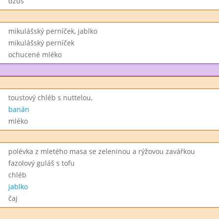
džus
mikulášský perníček, jablko
mikulášský perníček
ochucené mléko
toustový chléb s nuttelou,
banán
mléko
polévka z mletého masa se zeleninou a rýžovou zavářkou
fazolový guláš s tofu
chléb
jablko
čaj