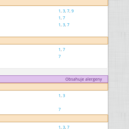
1
,
3
,
7
,
9
1
,
7
1
,
3
,
7
1
,
7
7
Obsahuje alergeny
1
,
3
7
1
,
3
,
7