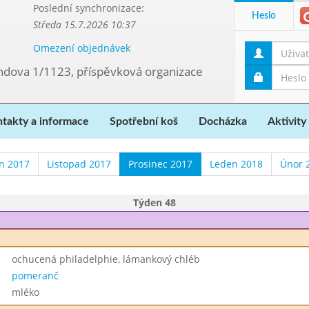
Poslední synchronizace:
Heslo
Středa 15.7.2026 10:37
Omezení objednávek
ndova 1/1123, příspěvková organizace
takty a informace
Spotřební koš
Docházka
Aktivity
en 2017
Listopad 2017
Prosinec 2017
Leden 2018
Únor 
Týden 48
ochucená philadelphie, lámankový chléb
pomeranč
mléko