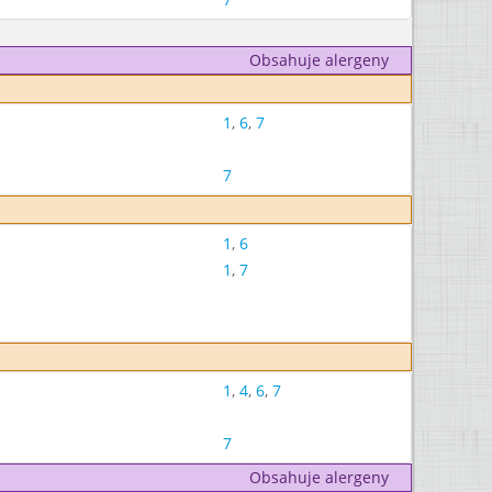
Obsahuje alergeny
1
,
6
,
7
7
1
,
6
1
,
7
1
,
4
,
6
,
7
7
Obsahuje alergeny