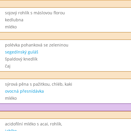
sojový rohlík s máslovou florou
kedlubna
mléko
polévka pohanková se zeleninou
segedínský guláš
špaldový knedlík
čaj
sýrová pěna s pažitkou, chléb, kaki
ovocná přesnídávka
mléko
acidofilní mléko s acai, rohlík,
jablko