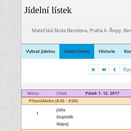
Jídelní lístek
Mateřská škola Bendova, Praha 6- Řepy, Be
Vybrat jídelnu
Jídelní lístek
Historie
Kon
Říj
Menu
Chod
Pátek 1. 12. 2017
Přesnídávka (8:45 - 9:00)
Jídlo
1
Doplněk
Nápoj