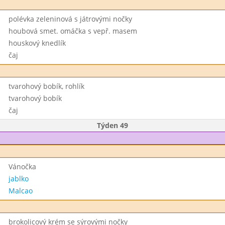
polévka zeleninová s játrovými nočky
houbová smet. omáčka s vepř. masem
houskový knedlík
čaj
tvarohový bobík, rohlík
tvarohový bobík
čaj
Týden 49
Vánočka
jablko
Malcao
brokolicový krém se sýrovými nočky