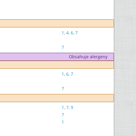
1
,
4
,
6
,
7
7
Obsahuje alergeny
1
,
6
,
7
7
1
,
7
,
9
7
1