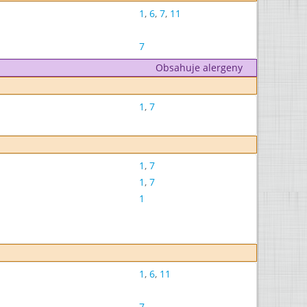
1
,
6
,
7
,
11
7
Obsahuje alergeny
1
,
7
1
,
7
1
,
7
1
1
,
6
,
11
7