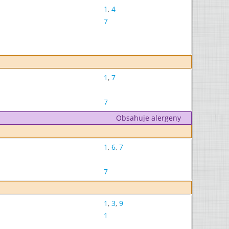
1
,
4
7
1
,
7
7
Obsahuje alergeny
1
,
6
,
7
7
1
,
3
,
9
1