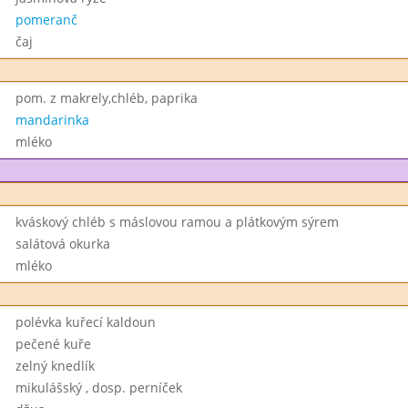
pomeranč
čaj
pom. z makrely,chléb, paprika
mandarinka
mléko
kváskový chléb s máslovou ramou a plátkovým sýrem
salátová okurka
mléko
polévka kuřecí kaldoun
pečené kuře
zelný knedlík
mikulášský , dosp. perníček