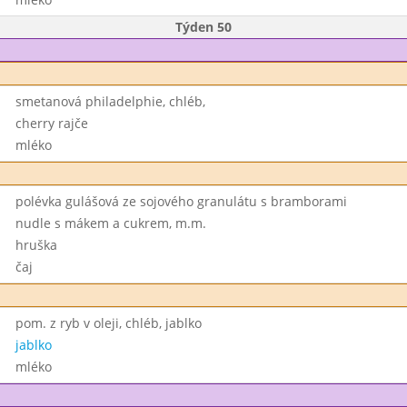
Týden 50
smetanová philadelphie, chléb,
cherry rajče
mléko
polévka gulášová ze sojového granulátu s bramborami
nudle s mákem a cukrem, m.m.
hruška
čaj
pom. z ryb v oleji, chléb, jablko
jablko
mléko