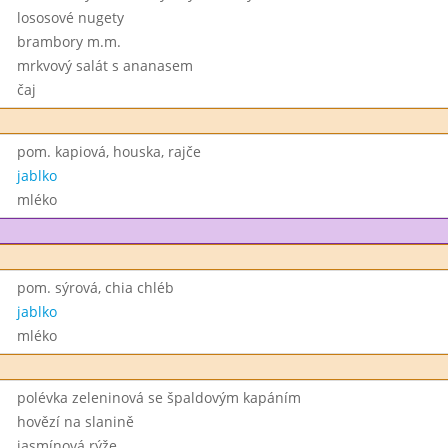
lososové nugety
brambory m.m.
mrkvový salát s ananasem
čaj
pom. kapiová, houska, rajče
jablko
mléko
pom. sýrová, chia chléb
jablko
mléko
polévka zeleninová se špaldovým kapáním
hovězí na slanině
jasmínová rýže