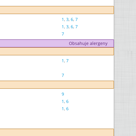
1
,
3
,
6
,
7
1
,
3
,
6
,
7
7
Obsahuje alergeny
1
,
7
7
9
1
,
6
1
,
6