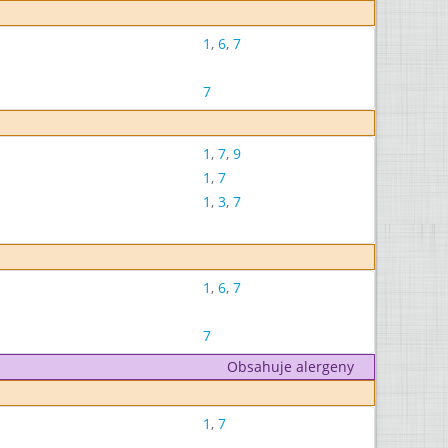
1
,
6
,
7
7
1
,
7
,
9
1
,
7
1
,
3
,
7
1
,
6
,
7
7
Obsahuje alergeny
1
,
7