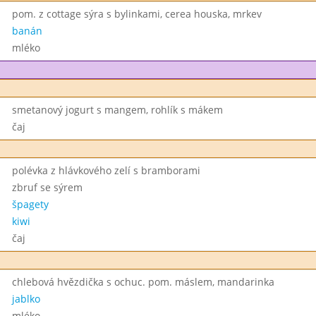
pom. z cottage sýra s bylinkami, cerea houska, mrkev
banán
mléko
smetanový jogurt s mangem, rohlík s mákem
čaj
polévka z hlávkového zelí s bramborami
zbruf se sýrem
špagety
kiwi
čaj
chlebová hvězdička s ochuc. pom. máslem, mandarinka
jablko
mléko