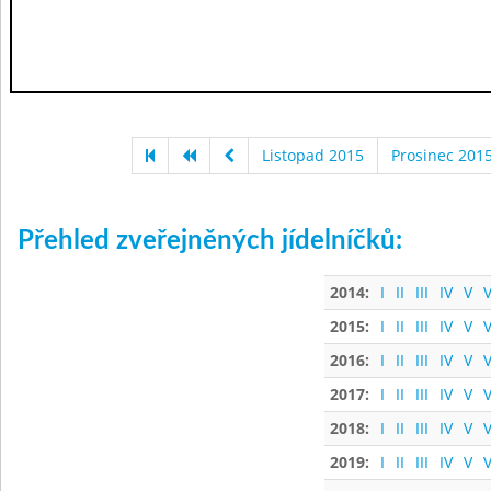
Listopad 2015
Prosinec 201
Přehled zveřejněných jídelníčků:
2014:
I
II
III
IV
V
V
2015:
I
II
III
IV
V
V
2016:
I
II
III
IV
V
V
2017:
I
II
III
IV
V
V
2018:
I
II
III
IV
V
V
2019:
I
II
III
IV
V
V