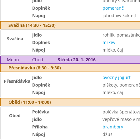
Jídlo
buchty s tvarohem
Doplněk
pomeranč
Nápoj
jahodový koktejl
Svačina (14:30 - 15:30)
Jídlo
rohlík, pomazánk
Svačina
Doplněk
mrkev
Nápoj
mléko, čaj
Menu
Chod
Středa 20. 1. 2016
Přesnídávka (8:30 - 9:30)
Jídlo
ovocný jogurt
Přesnídávka
Doplněk
piškoty, pomeran
Nápoj
mléko, čaj
Oběd (11:00 - 14:00)
Polévka
polévka špenátov
Oběd
Jídlo
vepřové maso v m
Příloha
brambory
Nápoj
džus