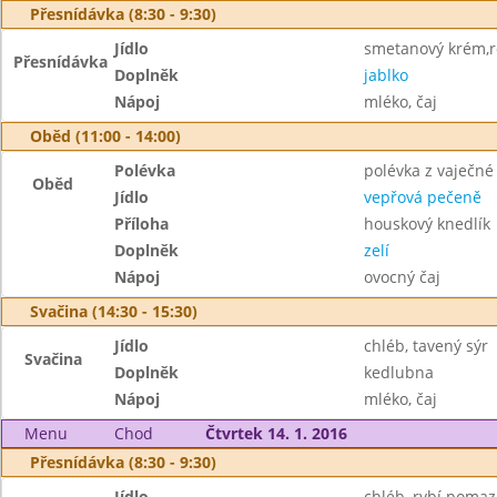
Přesnídávka (8:30 - 9:30)
Jídlo
smetanový krém,r
Přesnídávka
Doplněk
jablko
Nápoj
mléko, čaj
Oběd (11:00 - 14:00)
Polévka
polévka z vaječné 
Oběd
Jídlo
vepřová pečeně
Příloha
houskový knedlík
Doplněk
zelí
Nápoj
ovocný čaj
Svačina (14:30 - 15:30)
Jídlo
chléb, tavený sýr
Svačina
Doplněk
kedlubna
Nápoj
mléko, čaj
Menu
Chod
Čtvrtek 14. 1. 2016
Přesnídávka (8:30 - 9:30)
Jídlo
chléb, rybí poma