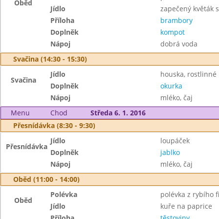
Oběd
Jídlo
zapečený květák s
Příloha
brambory
Doplněk
kompot
Nápoj
dobrá voda
Svačina (14:30 - 15:30)
Jídlo
houska, rostlinné
Svačina
Doplněk
okurka
Nápoj
mléko, čaj
Menu
Chod
Středa 6. 1. 2016
Přesnídávka (8:30 - 9:30)
Jídlo
loupáček
Přesnídávka
Doplněk
jablko
Nápoj
mléko, čaj
Oběd (11:00 - 14:00)
Polévka
polévka z rybího fi
Oběd
Jídlo
kuře na paprice
Příloha
těstoviny