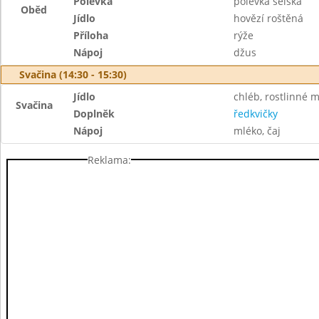
Polévka
polévka selská
Oběd
Jídlo
hovězí roštěná
Příloha
rýže
Nápoj
džus
Svačina (14:30 - 15:30)
Jídlo
chléb, rostlinné 
Svačina
Doplněk
ředkvičky
Nápoj
mléko, čaj
Reklama: