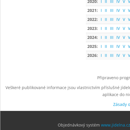
2020:
I
II
III
IV
V
V
2021:
I
II
III
IV
V
V
2022:
I
II
III
IV
V
V
2023:
I
II
III
IV
V
V
2024:
I
II
III
IV
V
V
2025:
I
II
III
IV
V
V
2026:
I
II
III
IV
V
V
Připraveno progr
Veškeré publikované informace jsou vlastnictvím příslušné jídel
aplikace do n
Zásady 
Objednávkový systém
www.jidelna.c