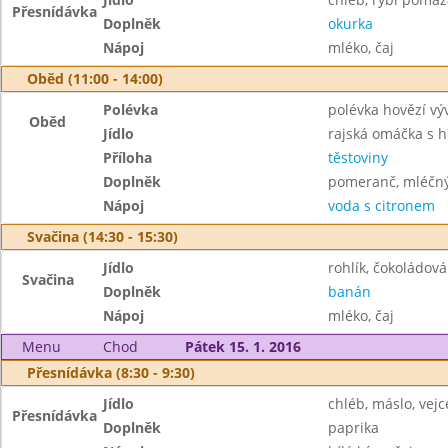
Přesnídávka
Doplněk
okurka
Nápoj
mléko, čaj
Oběd (11:00 - 14:00)
Polévka
polévka hovězí výv
Oběd
Jídlo
rajská omáčka s
Příloha
těstoviny
Doplněk
pomeranč, mléčný
Nápoj
voda s citronem
Svačina (14:30 - 15:30)
Jídlo
rohlík, čokoládo
Svačina
Doplněk
banán
Nápoj
mléko, čaj
Menu
Chod
Pátek 15. 1. 2016
Přesnídávka (8:30 - 9:30)
Jídlo
chléb, máslo, vejc
Přesnídávka
Doplněk
paprika