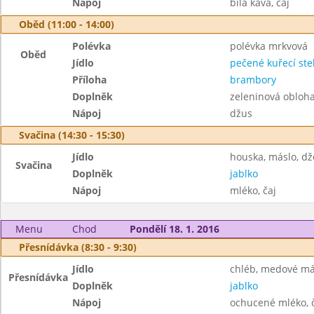
Nápoj
bílá káva, čaj
Oběd (11:00 - 14:00)
Polévka
polévka mrkvová
Oběd
Jídlo
pečené kuřecí st
Příloha
brambory
Doplněk
zeleninová obloh
Nápoj
džus
Svačina (14:30 - 15:30)
Jídlo
houska, máslo, d
Svačina
Doplněk
jablko
Nápoj
mléko, čaj
Menu
Chod
Pondělí 18. 1. 2016
Přesnídávka (8:30 - 9:30)
Jídlo
chléb, medové má
Přesnídávka
Doplněk
jablko
Nápoj
ochucené mléko, 