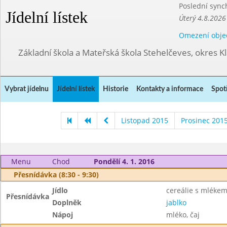
Poslední sync
Jídelní lístek
Úterý 4.8.2026
Omezení obje
Základní škola a Mateřská škola Stehelčeves, okres K
Vybrat jídelnu
Jídelní lístek
Historie
Kontakty a informace
Spot
Listopad 2015
Prosinec 201
Menu
Chod
Pondělí 4. 1. 2016
Přesnídávka (8:30 - 9:30)
Jídlo
cereálie s mléke
Přesnídávka
Doplněk
jablko
Nápoj
mléko, čaj