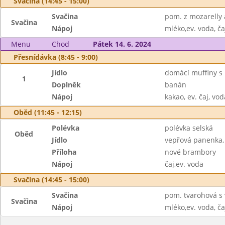
Svačina (14:45 - 15:00)
Svačina
pom. z mozarelly a
Svačina
Nápoj
mléko,ev. voda, ča
Menu
Chod
Pátek 14. 6. 2024
Přesnídávka (8:45 - 9:00)
Jídlo
domácí muffiny s 
1
Doplněk
banán
Nápoj
kakao, ev. čaj, vod
Oběd (11:45 - 12:15)
Polévka
polévka selská
Oběd
Jídlo
vepřová panenka,
Příloha
nové brambory
Nápoj
čaj,ev. voda
Svačina (14:45 - 15:00)
Svačina
pom. tvarohová s v
Svačina
Nápoj
mléko,ev. voda, ča