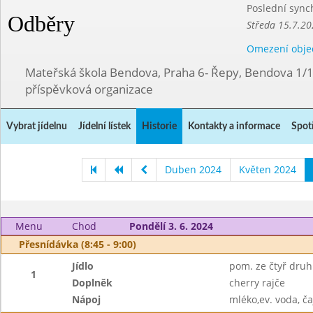
Poslední sync
Odběry
Středa 15.7.20
Omezení obje
Mateřská škola Bendova, Praha 6- Řepy, Bendova 1/
příspěvková organizace
Vybrat jídelnu
Jídelní lístek
Historie
Kontakty a informace
Spot
Duben 2024
Květen 2024
Menu
Chod
Pondělí 3. 6. 2024
Přesnídávka (8:45 - 9:00)
Jídlo
pom. ze čtyř druh
1
Doplněk
cherry rajče
Nápoj
mléko,ev. voda, ča