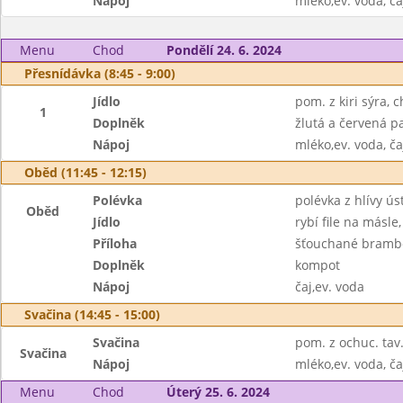
Nápoj
mléko,ev. voda, ča
Menu
Chod
Pondělí 24. 6. 2024
Přesnídávka (8:45 - 9:00)
Jídlo
pom. z kiri sýra, 
1
Doplněk
žlutá a červená p
Nápoj
mléko,ev. voda, ča
Oběd (11:45 - 12:15)
Polévka
polévka z hlívy ús
Oběd
Jídlo
rybí file na másle,
Příloha
šťouchané brambor
Doplněk
kompot
Nápoj
čaj,ev. voda
Svačina (14:45 - 15:00)
Svačina
pom. z ochuc. tav.
Svačina
Nápoj
mléko,ev. voda, ča
Menu
Chod
Úterý 25. 6. 2024