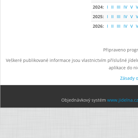
2024:
I
II
III
IV
V
V
2025:
I
II
III
IV
V
V
2026:
I
II
III
IV
V
V
Připraveno progr
Veškeré publikované informace jsou vlastnictvím příslušné jídel
aplikace do n
Zásady 
Objednávkový systém
www.jidelna.c