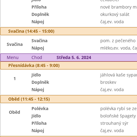
Příloha
nové brambory m
Doplněk
okurkový salát
Nápoj
čaj,ev. voda
Svačina (14:45 - 15:00)
Svačina
pom. z pečeného l
Svačina
Nápoj
mléko,ev. voda, ča
Menu
Chod
Středa 5. 6. 2024
Přesnídávka (8:45 - 9:00)
Jídlo
jáhlová kaše syp
1
Doplněk
broskev
Nápoj
čaj,ev. voda
Oběd (11:45 - 12:15)
Polévka
polévka rybí se z
Oběd
Jídlo
boloňské špagety
Příloha
strouhaný sýr
Nápoj
čaj,ev. voda