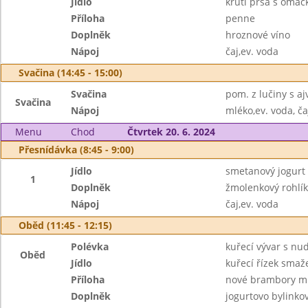
Jídlo
krůtí prsa s omáč
Příloha
penne
Doplněk
hroznové víno
Nápoj
čaj,ev. voda
Svačina (14:45 - 15:00)
Svačina
pom. z lučiny s aj
Svačina
Nápoj
mléko,ev. voda, ča
Menu
Chod
Čtvrtek 20. 6. 2024
Přesnídávka (8:45 - 9:00)
Jídlo
smetanový jogur
1
Doplněk
žmolenkový rohlík
Nápoj
čaj,ev. voda
Oběd (11:45 - 12:15)
Polévka
kuřecí vývar s nu
Oběd
Jídlo
kuřecí řízek smaž
Příloha
nové brambory m.
Doplněk
jogurtovo bylinkov