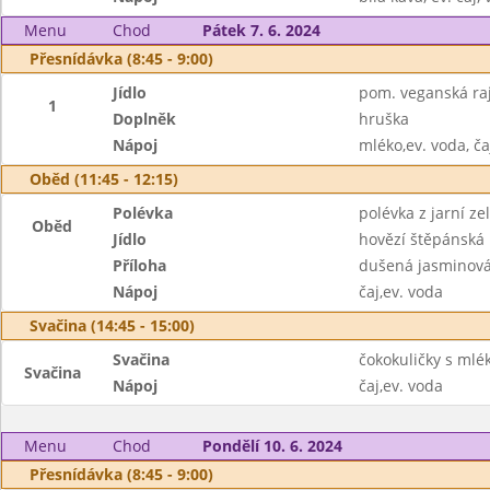
Menu
Chod
Pátek 7. 6. 2024
Přesnídávka (8:45 - 9:00)
Jídlo
pom. veganská raj
1
Doplněk
hruška
Nápoj
mléko,ev. voda, ča
Oběd (11:45 - 12:15)
Polévka
polévka z jarní ze
Oběd
Jídlo
hovězí štěpánská
Příloha
dušená jasminová
Nápoj
čaj,ev. voda
Svačina (14:45 - 15:00)
Svačina
čokokuličky s ml
Svačina
Nápoj
čaj,ev. voda
Menu
Chod
Pondělí 10. 6. 2024
Přesnídávka (8:45 - 9:00)