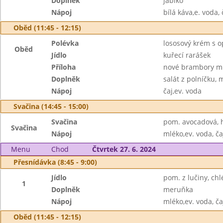
Doplněk
jablko
Nápoj
bílá káva,e. voda, 
Oběd (11:45 - 12:15)
Polévka
lososový krém s 
Oběd
Jídlo
kuřecí rarášek
Příloha
nové brambory m
Doplněk
salát z polníčku,
Nápoj
čaj,ev. voda
Svačina (14:45 - 15:00)
Svačina
pom. avocadová, h
Svačina
Nápoj
mléko,ev. voda, ča
Menu
Chod
Čtvrtek 27. 6. 2024
Přesnídávka (8:45 - 9:00)
Jídlo
pom. z lučiny, chl
1
Doplněk
meruňka
Nápoj
mléko,ev. voda, ča
Oběd (11:45 - 12:15)