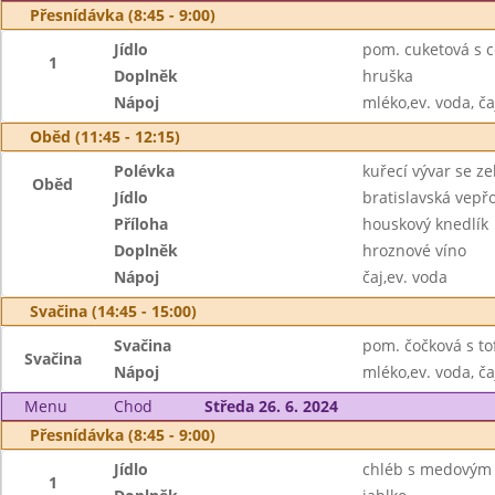
Přesnídávka (8:45 - 9:00)
Jídlo
pom. cuketová s 
1
Doplněk
hruška
Nápoj
mléko,ev. voda, ča
Oběd (11:45 - 12:15)
Polévka
kuřecí vývar se z
Oběd
Jídlo
bratislavská vepř
Příloha
houskový knedlík
Doplněk
hroznové víno
Nápoj
čaj,ev. voda
Svačina (14:45 - 15:00)
Svačina
pom. čočková s tof
Svačina
Nápoj
mléko,ev. voda, ča
Menu
Chod
Středa 26. 6. 2024
Přesnídávka (8:45 - 9:00)
Jídlo
chléb s medovým
1