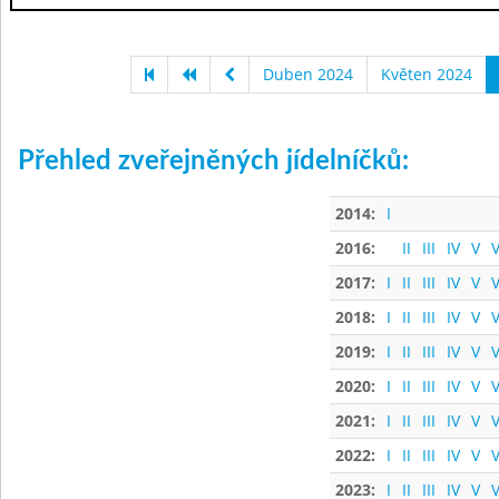
Duben 2024
Květen 2024
Přehled zveřejněných jídelníčků:
2014:
I
2016:
II
III
IV
V
V
2017:
I
II
III
IV
V
V
2018:
I
II
III
IV
V
V
2019:
I
II
III
IV
V
V
2020:
I
II
III
IV
V
V
2021:
I
II
III
IV
V
V
2022:
I
II
III
IV
V
V
2023:
I
II
III
IV
V
V