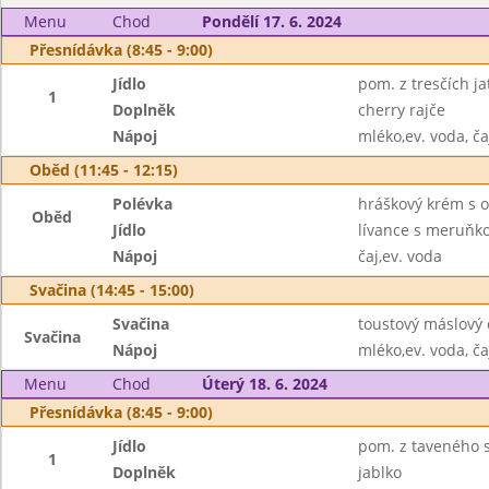
Menu
Chod
Pondělí 17. 6. 2024
Přesnídávka (8:45 - 9:00)
Jídlo
pom. z tresčích ja
1
Doplněk
cherry rajče
Nápoj
mléko,ev. voda, ča
Oběd (11:45 - 12:15)
Polévka
hráškový krém s 
Oběd
Jídlo
lívance s meruň
Nápoj
čaj,ev. voda
Svačina (14:45 - 15:00)
Svačina
toustový máslový
Svačina
Nápoj
mléko,ev. voda, ča
Menu
Chod
Úterý 18. 6. 2024
Přesnídávka (8:45 - 9:00)
Jídlo
pom. z taveného s
1
Doplněk
jablko