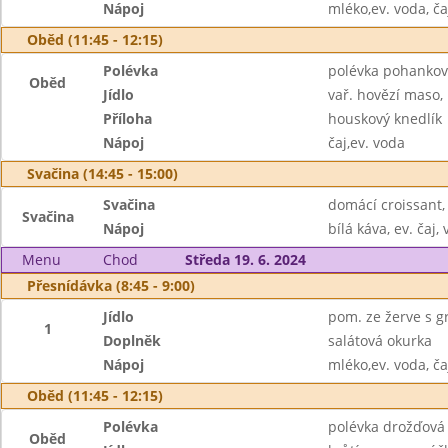
Nápoj
mléko,ev. voda, ča
Oběd (11:45 - 12:15)
Polévka
polévka pohankov
Oběd
Jídlo
vař. hovězí maso
Příloha
houskový knedlík
Nápoj
čaj,ev. voda
Svačina (14:45 - 15:00)
Svačina
domácí croissant,
Svačina
Nápoj
bílá káva, ev. čaj,
Menu
Chod
Středa 19. 6. 2024
Přesnídávka (8:45 - 9:00)
Jídlo
pom. ze žerve s g
1
Doplněk
salátová okurka
Nápoj
mléko,ev. voda, ča
Oběd (11:45 - 12:15)
Polévka
polévka drožďová
Oběd