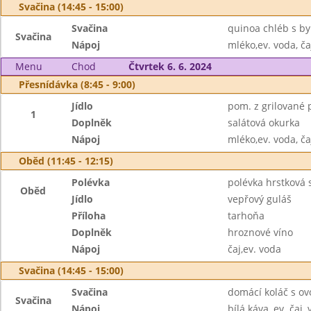
Svačina (14:45 - 15:00)
Svačina
quinoa chléb s b
Svačina
Nápoj
mléko,ev. voda, ča
Menu
Chod
Čtvrtek 6. 6. 2024
Přesnídávka (8:45 - 9:00)
Jídlo
pom. z grilované 
1
Doplněk
salátová okurka
Nápoj
mléko,ev. voda, ča
Oběd (11:45 - 12:15)
Polévka
polévka hrstková
Oběd
Jídlo
vepřový guláš
Příloha
tarhoňa
Doplněk
hroznové víno
Nápoj
čaj,ev. voda
Svačina (14:45 - 15:00)
Svačina
domácí koláč s ov
Svačina
Nápoj
bílá káva, ev. čaj,