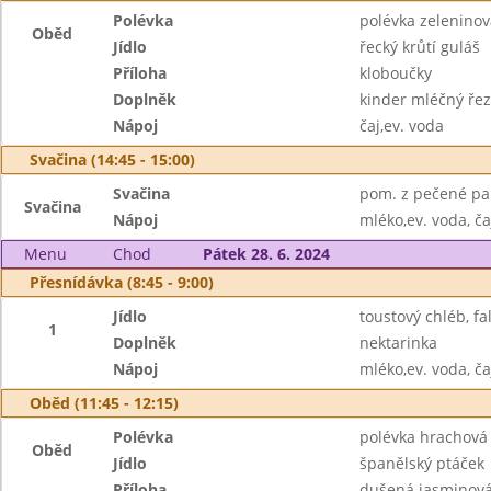
Polévka
polévka zeleninov
Oběd
Jídlo
řecký krůtí guláš
Příloha
kloboučky
Doplněk
kinder mléčný řez
Nápoj
čaj,ev. voda
Svačina (14:45 - 15:00)
Svačina
pom. z pečené pap
Svačina
Nápoj
mléko,ev. voda, ča
Menu
Chod
Pátek 28. 6. 2024
Přesnídávka (8:45 - 9:00)
Jídlo
toustový chléb, f
1
Doplněk
nektarinka
Nápoj
mléko,ev. voda, ča
Oběd (11:45 - 12:15)
Polévka
polévka hrachová
Oběd
Jídlo
španělský ptáček
Příloha
dušená jasminová