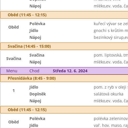
Nápoj
mléko,ev. voda, ča
Oběd (11:45 - 12:15)
Polévka
kuřecí vývar se z
Oběd
Jídlo
gnochi s krůtím 
Nápoj
bezinkový sirup,e
Svačina (14:45 - 15:00)
Svačina
pom. liptovská, tm
Svačina
Nápoj
mléko,ev. voda, ča
Menu
Chod
Středa 12. 6. 2024
Přesnídávka (8:45 - 9:00)
Jídlo
pom. z ryb v oleji
1
Doplněk
salátová okurka
Nápoj
mléko,ev. voda, ča
Oběd (11:45 - 12:15)
Polévka
polévka zelenino
Oběd
Jídlo
vař. hov. maso, r