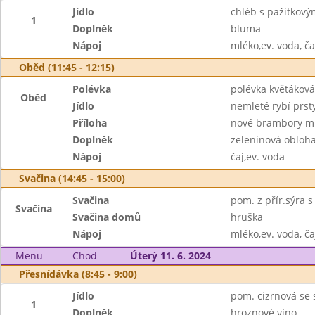
Jídlo
chléb s pažitkov
1
Doplněk
bluma
Nápoj
mléko,ev. voda, ča
Oběd (11:45 - 12:15)
Polévka
polévka květáková 
Oběd
Jídlo
nemleté rybí prst
Příloha
nové brambory m
Doplněk
zeleninová obloh
Nápoj
čaj,ev. voda
Svačina (14:45 - 15:00)
Svačina
pom. z přír.sýra s
Svačina
Svačina domů
hruška
Nápoj
mléko,ev. voda, ča
Menu
Chod
Úterý 11. 6. 2024
Přesnídávka (8:45 - 9:00)
Jídlo
pom. cizrnová se 
1
Doplněk
hroznové víno