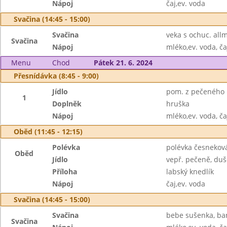
Nápoj
čaj,ev. voda
Svačina (14:45 - 15:00)
Svačina
veka s ochuc. all
Svačina
Nápoj
mléko,ev. voda, ča
Menu
Chod
Pátek 21. 6. 2024
Přesnídávka (8:45 - 9:00)
Jídlo
pom. z pečeného ry
1
Doplněk
hruška
Nápoj
mléko,ev. voda, ča
Oběd (11:45 - 12:15)
Polévka
polévka česnekov
Oběd
Jídlo
vepř. pečeně, duš
Příloha
labský knedlík
Nápoj
čaj,ev. voda
Svačina (14:45 - 15:00)
Svačina
bebe sušenka, b
Svačina