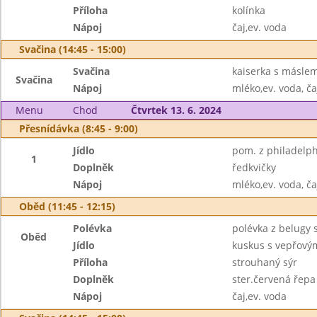
Příloha
kolínka
Nápoj
čaj,ev. voda
Svačina (14:45 - 15:00)
Svačina
kaiserka s máslem
Svačina
Nápoj
mléko,ev. voda, ča
Menu
Chod
Čtvrtek 13. 6. 2024
Přesnídávka (8:45 - 9:00)
Jídlo
pom. z philadelphi
1
Doplněk
ředkvičky
Nápoj
mléko,ev. voda, ča
Oběd (11:45 - 12:15)
Polévka
polévka z belugy 
Oběd
Jídlo
kuskus s vepřový
Příloha
strouhaný sýr
Doplněk
ster.červená řepa
Nápoj
čaj,ev. voda