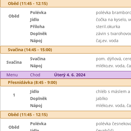
Oběd (11:45 - 12:15)
Polévka
polévka bramboro
Oběd
Jídlo
čočka na kyselo, v
Příloha
steril.okurka
Doplněk
závin s tvarohovo
Nápoj
čaj,ev. voda
Svačina (14:45 - 15:00)
Svačina
pom. dýňová, cere
Svačina
Nápoj
mléko,ev. voda, ča
Menu
Chod
Úterý 4. 6. 2024
Přesnídávka (8:45 - 9:00)
Jídlo
chléb s máslem a
1
Doplněk
jablko
Nápoj
mléko,ev. voda, ča
Oběd (11:45 - 12:15)
Polévka
polévka česnekov
Oběd
Jídlo
čevabčiči