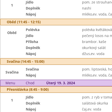
Jídlo
pom. ze strouhané
1
Doplněk
nashi
Nápoj
mléko,ev. voda, ča
Oběd (11:45 - 12:15)
Polévka
polévka květáková 
Oběd
Jídlo
pečený losos na 
Příloha
brambor. kaše
Doplněk
okurkový salát
Nápoj
džus,ev. voda
Svačina (14:45 - 15:00)
Svačina
pom. liptovská, ho
Svačina
Nápoj
mléko,ev. voda, ča
Menu
Chod
Úterý 19. 3. 2024
Přesnídávka (8:45 - 9:00)
Jídlo
pom. z ryb v toma
1
Doplněk
salátová okurka
Nápoj
čaj,ev. voda