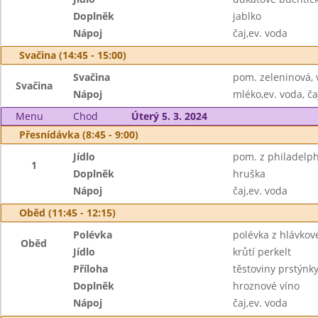
Doplněk
jablko
Nápoj
čaj,ev. voda
Svačina (14:45 - 15:00)
Svačina
pom. zeleninová,
Svačina
Nápoj
mléko,ev. voda, ča
Menu
Chod
Úterý 5. 3. 2024
Přesnídávka (8:45 - 9:00)
Jídlo
pom. z philadelph
1
Doplněk
hruška
Nápoj
čaj,ev. voda
Oběd (11:45 - 12:15)
Polévka
polévka z hlávkov
Oběd
Jídlo
krůtí perkelt
Příloha
těstoviny prstýnk
Doplněk
hroznové víno
Nápoj
čaj,ev. voda