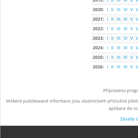
2020:
I
II
III
IV
V
V
2021:
I
II
III
IV
V
V
2022:
I
II
III
IV
V
V
2023:
I
II
III
IV
V
V
2024:
I
II
III
IV
V
V
2025:
I
II
III
IV
V
V
2026:
I
II
III
IV
V
V
Připraveno progr
Veškeré publikované informace jsou vlastnictvím příslušné jídel
aplikace do n
Zásady 