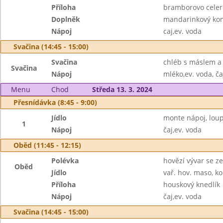
Příloha
bramborovo celer
Doplněk
mandarinkový ko
Nápoj
caj,ev. voda
Svačina (14:45 - 15:00)
Svačina
chléb s máslem a
Svačina
Nápoj
mléko,ev. voda, ča
Menu
Chod
Středa 13. 3. 2024
Přesnídávka (8:45 - 9:00)
Jídlo
monte nápoj, lou
1
Nápoj
čaj,ev. voda
Oběd (11:45 - 12:15)
Polévka
hovězí vývar se z
Oběd
Jídlo
vař. hov. maso, k
Příloha
houskový knedlík
Nápoj
čaj,ev. voda
Svačina (14:45 - 15:00)