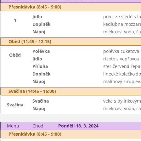
Přesnídávka (8:45 - 9:00)
Jídlo
pom. ze sledě s l
1
Doplněk
kedlubna mozzare
Nápoj
mléko,ev. voda, ča
Oběd (11:45 - 12:15)
Polévka
polévka cuketová
Oběd
Jídlo
rizoto s vepřovou
Příloha
ster.červená řepa
Doplněk
linecké kolečko,d
Nápoj
malinový sirup,ev
Svačina (14:45 - 15:00)
Svačina
veka s bylinkový
Svačina
Nápoj
mléko,ev. voda, ča
Menu
Chod
Pondělí 18. 3. 2024
Přesnídávka (8:45 - 9:00)