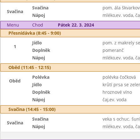
Svačina
pom. ála škvarkov
Svačina
Nápoj
mléko,ev. voda, ča
Menu
Chod
Pátek 22. 3. 2024
Přesnídávka (8:45 - 9:00)
Jídlo
pom. z makrely se
1
Doplněk
pomeranč
Nápoj
mléko,ev. voda, ča
Oběd (11:45 - 12:15)
Polévka
polévka čočková
Oběd
Jídlo
krůtí prsa se zel
Doplněk
hroznové víno
Nápoj
čaj,ev. voda
Svačina (14:45 - 15:00)
Svačina
veka s ochuc. šu
Svačina
Nápoj
mléko,ev. voda, ča