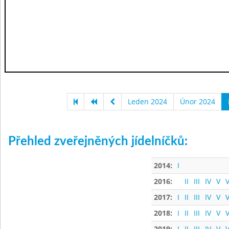
Leden 2024
Únor 2024
Přehled zveřejněných jídelníčků:
2014:
I
2016:
II
III
IV
V
V
2017:
I
II
III
IV
V
V
2018:
I
II
III
IV
V
V
2019:
I
II
III
IV
V
V