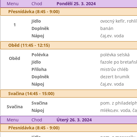
Menu
Chod
Pondělí 25. 3. 2024
Přesnídávka (8:45 - 9:00)
Jídlo
ovocný kefír, roh
1
Doplněk
banán
Nápoj
čaj,ev. voda
Oběd (11:45 - 12:15)
Polévka
polévka selská
Oběd
Jídlo
fazole po bretaňs
Příloha
mistrův chléb
Doplněk
dezert brumík
Nápoj
čaj,ev. voda
Svačina (14:45 - 15:00)
Svačina
pom. z philadelph
Svačina
Nápoj
mléko,ev. voda, ča
Menu
Chod
Úterý 26. 3. 2024
Přesnídávka (8:45 - 9:00)