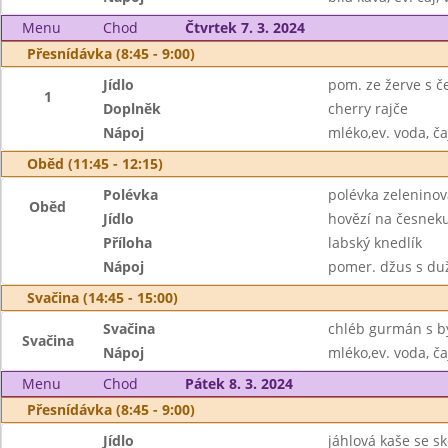
Menu
Chod
Čtvrtek 7. 3. 2024
Přesnídávka (8:45 - 9:00)
Jídlo
pom. ze žerve s č
1
Doplněk
cherry rajče
Nápoj
mléko,ev. voda, ča
Oběd (11:45 - 12:15)
Polévka
polévka zelenino
Oběd
Jídlo
hovězí na česnek
Příloha
labský knedlík
Nápoj
pomer. džus s duž
Svačina (14:45 - 15:00)
Svačina
chléb gurmán s b
Svačina
Nápoj
mléko,ev. voda, ča
Menu
Chod
Pátek 8. 3. 2024
Přesnídávka (8:45 - 9:00)
Jídlo
jáhlová kaše se s