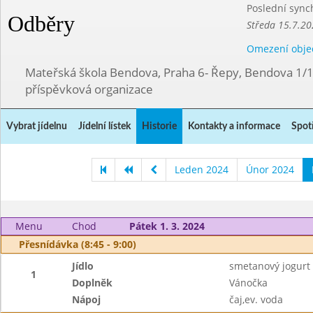
Poslední sync
Odběry
Středa 15.7.20
Omezení obje
Mateřská škola Bendova, Praha 6- Řepy, Bendova 1/
příspěvková organizace
Vybrat jídelnu
Jídelní lístek
Historie
Kontakty a informace
Spot
Leden 2024
Únor 2024
Menu
Chod
Pátek 1. 3. 2024
Přesnídávka (8:45 - 9:00)
Jídlo
smetanový jogurt
1
Doplněk
Vánočka
Nápoj
čaj,ev. voda