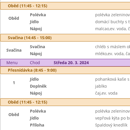
Oběd (11:45 - 12:15)
Polévka
polévka zeleninová
Oběd
Jídlo
domácí buchty s 
Nápoj
malcao,ev. voda, č
Svačina (14:45 - 15:00)
Svačina
chléb s máslem ob
Svačina
Nápoj
mléko,ev. voda, ča
Menu
Chod
Středa 20. 3. 2024
Přesnídávka (8:45 - 9:00)
Jídlo
pohanková kaše s
1
Doplněk
jablko
Nápoj
čaj,ev. voda
Oběd (11:45 - 12:15)
Polévka
polévka zeleninov
Oběd
Jídlo
vepřová kýta po b
Příloha
špaldový knedlík