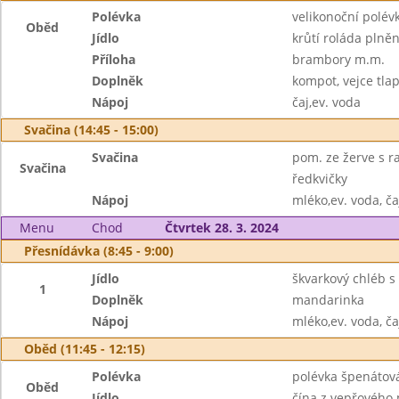
Polévka
velikonoční polé
Oběd
Jídlo
krůtí roláda plně
Příloha
brambory m.m.
Doplněk
kompot, vejce tla
Nápoj
čaj,ev. voda
Svačina (14:45 - 15:00)
Svačina
pom. ze žerve s r
Svačina
ředkvičky
Nápoj
mléko,ev. voda, ča
Menu
Chod
Čtvrtek 28. 3. 2024
Přesnídávka (8:45 - 9:00)
Jídlo
škvarkový chléb 
1
Doplněk
mandarinka
Nápoj
mléko,ev. voda, ča
Oběd (11:45 - 12:15)
Polévka
polévka špenátov
Oběd
Jídlo
čína z vepřového