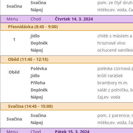
Svačina
pom. ze čtyř druhů
Svačina
Nápoj
mléko,ev. voda, ča
Menu
Chod
Čtvrtek 14. 3. 2024
Přesnídávka (8:45 - 9:00)
Jídlo
chléb s máslem 
1
Doplněk
hroznové víno
Nápoj
ochucené vanilkov
Oběd (11:45 - 12:15)
Polévka
polévka cizrnová 
Oběd
Jídlo
krůtí rarášek
Příloha
brambory m.m.
Doplněk
salát z polníčku, 
Nápoj
čaj,ev. voda
Svačina (14:45 - 15:00)
Svačina
pom. z parenice, s
Svačina
Nápoj
mléko,ev. voda, ča
Menu
Chod
Pátek 15. 3. 2024