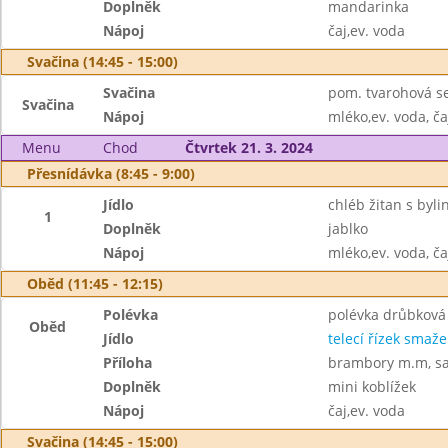
Doplněk
mandarinka
Nápoj
čaj,ev. voda
Svačina (14:45 - 15:00)
Svačina
pom. tvarohová se
Svačina
Nápoj
mléko,ev. voda, ča
Menu
Chod
Čtvrtek 21. 3. 2024
Přesnídávka (8:45 - 9:00)
Jídlo
chléb žitan s byl
1
Doplněk
jablko
Nápoj
mléko,ev. voda, ča
Oběd (11:45 - 12:15)
Polévka
polévka drůbková
Oběd
Jídlo
telecí řízek smaž
Příloha
brambory m.m, sal
Doplněk
mini koblížek
Nápoj
čaj,ev. voda
Svačina (14:45 - 15:00)