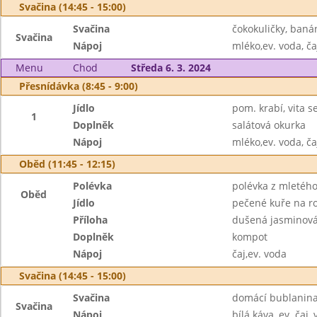
Svačina (14:45 - 15:00)
Svačina
čokokuličky, baná
Svačina
Nápoj
mléko,ev. voda, ča
Menu
Chod
Středa 6. 3. 2024
Přesnídávka (8:45 - 9:00)
Jídlo
pom. krabí, vita se
1
Doplněk
salátová okurka
Nápoj
mléko,ev. voda, ča
Oběd (11:45 - 12:15)
Polévka
polévka z mletého
Oběd
Jídlo
pečené kuře na 
Příloha
dušená jasminová
Doplněk
kompot
Nápoj
čaj,ev. voda
Svačina (14:45 - 15:00)
Svačina
domácí bublanina 
Svačina
Nápoj
bílá káva, ev. čaj,