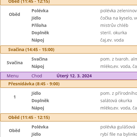
Oběd (11:45 - 12:15)
Polévka
polévka zelenino
Oběd
Jídlo
čočka na kyselo, v
Příloha
mistrův chléb
Doplněk
steril. okurka
Nápoj
čaj,ev. voda
Svačina (14:45 - 15:00)
Svačina
pom. z tvaroh. al
Svačina
Nápoj
mléko,ev. voda, ča
Menu
Chod
Úterý 12. 3. 2024
Přesnídávka (8:45 - 9:00)
Jídlo
pom. z přírodního 
1
Doplněk
salátová okurka
Nápoj
mléko,ev. voda, ča
Oběd (11:45 - 12:15)
Polévka
polévka gulášová
Oběd
Jídlo
rybí file na byli