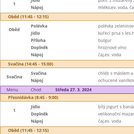
Jídlo
pom. z mozarelly a
1
Nápoj
mléko,ev. voda, ča
Oběd (11:45 - 12:15)
Polévka
polévka zelenino
Oběd
Jídlo
kuřecí prsa s les
Příloha
bulgur
Doplněk
hroznové víno
Nápoj
čaj,ev. voda
Svačina (14:45 - 15:00)
Svačina
chléb s máslem a
Svačina
Nápoj
ochucené vanilkov
Menu
Chod
Středa 27. 3. 2024
Přesnídávka (8:45 - 9:00)
Jídlo
bílý jogurt s baná
1
Doplněk
velikonoční maza
Nápoj
čaj,ev. voda
Oběd (11:45 - 12:15)