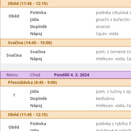
Oběd (11:45 - 12:15)
Polévka
polévka cibulová
Oběd
Jídlo
gnochi s kuřecím
Doplněk
ananas
Nápoj
čaj,ev. voda
Svačina (14:45 - 15:00)
Svačina
pom. z červené čoč
Svačina
Nápoj
mléko,ev. voda, ča
Menu
Chod
Pondělí 4. 3. 2024
Přesnídávka (8:45 - 9:00)
Jídlo
pom. z lučiny s a
1
Doplněk
kedlubna
Nápoj
mléko,ev. voda, ča
Oběd (11:45 - 12:15)
Polévka
polévka z rybího f
Oběd
Jídlo
dukátové buchtič