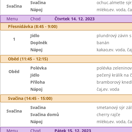
Svačina
ochuc.almette sýr
Svačina
Nápoj
mléko,ev. voda, ča
Menu
Chod
Čtvrtek 14. 12. 2023
Přesnídávka (8:45 - 9:00)
Jídlo
plundrový závin 
1
Doplněk
banán
Nápoj
kakao,ev. voda, ča
Oběd (11:45 - 12:15)
Polévka
polévka zeleninov
Oběd
Jídlo
pečený králík na 
Příloha
bramborový knedl
Nápoj
čaj,ev. voda
Svačina (14:45 - 15:00)
Svačina
smetanový sýr zál
Svačina
Svačina domů
cherry rajče
Nápoj
mléko,ev. voda, ča
Menu
Chod
Pátek 15. 12. 2023