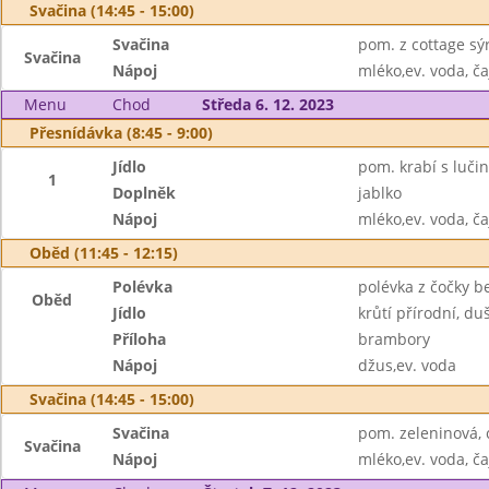
Svačina (14:45 - 15:00)
Svačina
pom. z cottage sýr
Svačina
Nápoj
mléko,ev. voda, ča
Menu
Chod
Středa 6. 12. 2023
Přesnídávka (8:45 - 9:00)
Jídlo
pom. krabí s luči
1
Doplněk
jablko
Nápoj
mléko,ev. voda, ča
Oběd (11:45 - 12:15)
Polévka
polévka z čočky b
Oběd
Jídlo
krůtí přírodní, d
Příloha
brambory
Nápoj
džus,ev. voda
Svačina (14:45 - 15:00)
Svačina
pom. zeleninová, 
Svačina
Nápoj
mléko,ev. voda, ča