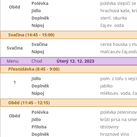
Polévka
polévka slepičí s
Oběd
Jídlo
hrachová kaše, krů
Doplněk
steril. okurka
Nápoj
čaj,ev. voda
Svačina (14:45 - 15:00)
Svačina
cerea houska s m
Svačina
Nápoj
malcao,ev.čaj,vod
Menu
Chod
Úterý 12. 12. 2023
Přesnídávka (8:45 - 9:00)
Jídlo
pom. z tofu s vej
1
Doplněk
jablko
Nápoj
mléko,ev. voda, ča
Oběd (11:45 - 12:15)
Polévka
polévka zeleninov
Oběd
Jídlo
krůtí prsa na sme
Příloha
těstoviny
Doplněk
hroznové víno