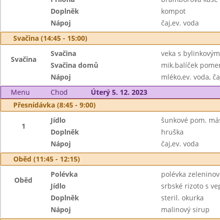
Doplněk
kompot
Nápoj
čaj,ev. voda
Svačina (14:45 - 15:00)
Svačina
veka s bylinkovým
Svačina
Svačina domů
mik.balíček pomer
Nápoj
mléko,ev. voda, ča
Menu
Chod
Úterý 5. 12. 2023
Přesnídávka (8:45 - 9:00)
Jídlo
šunkové pom. más
1
Doplněk
hruška
Nápoj
čaj,ev. voda
Oběd (11:45 - 12:15)
Polévka
polévka zeleninov
Oběd
Jídlo
srbské rizoto s v
Doplněk
steril. okurka
Nápoj
malinový sirup