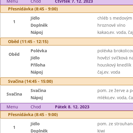
Menu
Chod
Čtvrtek 7. 12. 2023
Přesnídávka (8:45 - 9:00)
Jídlo
chléb s medovým
1
Doplněk
hroznové víno
Nápoj
kakao,ev. voda, ča
Oběd (11:45 - 12:15)
Polévka
polévka brokolic
Oběd
Jídlo
hovězí svíčková 
Příloha
houskový knedlík
Nápoj
čaj,ev. voda
Svačina (14:45 - 15:00)
Svačina
pom. ze žerve a p
Svačina
Nápoj
mléko,ev. voda, ča
Menu
Chod
Pátek 8. 12. 2023
Přesnídávka (8:45 - 9:00)
Jídlo
pom. ze strouhané
1
Doplněk
kiwi