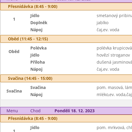
Přesnídávka (8:45 - 9:00)
Jídlo
smetanový pribiná
1
Doplněk
jablko
Nápoj
čaj,ev. voda
Oběd (11:45 - 12:15)
Polévka
polévka krupicová
Oběd
Jídlo
hovězí stroganov
Příloha
dušená jasminová
Nápoj
čaj,ev. voda
Svačina (14:45 - 15:00)
Svačina
pom. masová, lám
Svačina
Nápoj
mléko,ev. voda,čaj
Menu
Chod
Pondělí 18. 12. 2023
Přesnídávka (8:45 - 9:00)
Jídlo
pom. mrkvová, chl
1