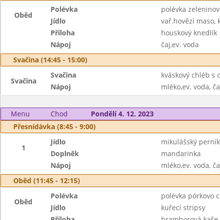
Polévka
polévka zeleninov
Oběd
Jídlo
vař.hovězí maso,
Příloha
houskový knedlík
Nápoj
čaj,ev. voda
Svačina (14:45 - 15:00)
Svačina
kváskový chléb s 
Svačina
Nápoj
mléko,ev. voda, ča
Menu
Chod
Pondělí 4. 12. 2023
Přesnídávka (8:45 - 9:00)
Jídlo
mikulášský perník
1
Doplněk
mandarinka
Nápoj
mléko,ev. voda, ča
Oběd (11:45 - 12:15)
Polévka
polévka pórkovo c
Oběd
Jídlo
kuřecí stripsy
Příloha
bramborová kaše