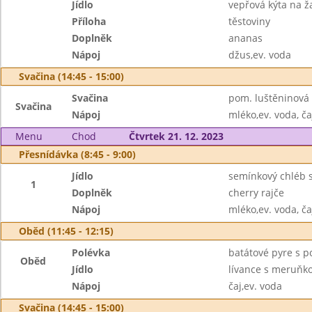
Jídlo
vepřová kýta na 
Příloha
těstoviny
Doplněk
ananas
Nápoj
džus,ev. voda
Svačina (14:45 - 15:00)
Svačina
pom. luštěninová 
Svačina
Nápoj
mléko,ev. voda, ča
Menu
Chod
Čtvrtek 21. 12. 2023
Přesnídávka (8:45 - 9:00)
Jídlo
semínkový chléb s
1
Doplněk
cherry rajče
Nápoj
mléko,ev. voda, ča
Oběd (11:45 - 12:15)
Polévka
batátové pyre s 
Oběd
Jídlo
lívance s meruň
Nápoj
čaj,ev. voda
Svačina (14:45 - 15:00)