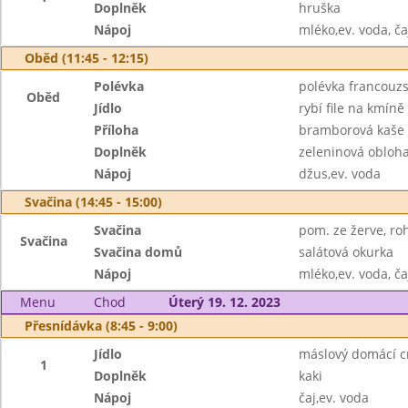
Doplněk
hruška
Nápoj
mléko,ev. voda, ča
Oběd (11:45 - 12:15)
Polévka
polévka francouzs
Oběd
Jídlo
rybí file na kmíně
Příloha
bramborová kaše
Doplněk
zeleninová obloh
Nápoj
džus,ev. voda
Svačina (14:45 - 15:00)
Svačina
pom. ze žerve, roh
Svačina
Svačina domů
salátová okurka
Nápoj
mléko,ev. voda, ča
Menu
Chod
Úterý 19. 12. 2023
Přesnídávka (8:45 - 9:00)
Jídlo
máslový domácí c
1
Doplněk
kaki
Nápoj
čaj,ev. voda