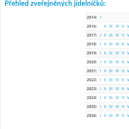
Přehled zveřejněných jídelníčků:
2014:
I
2016:
II
III
IV
V
V
2017:
I
II
III
IV
V
V
2018:
I
II
III
IV
V
V
2019:
I
II
III
IV
V
V
2020:
I
II
III
IV
V
V
2021:
I
II
III
IV
V
V
2022:
I
II
III
IV
V
V
2023:
I
II
III
IV
V
V
2024:
I
II
III
IV
V
V
2025:
I
II
III
IV
V
V
2026:
I
II
III
IV
V
V