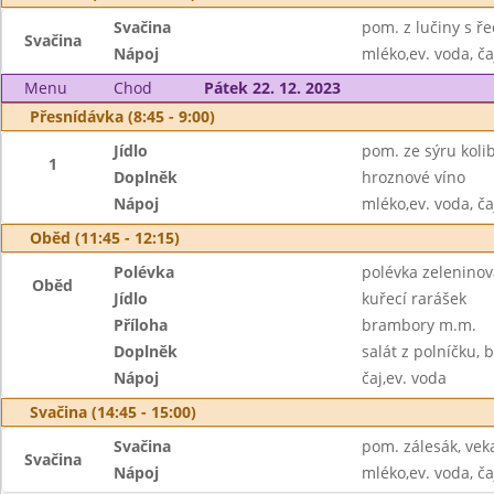
Svačina
pom. z lučiny s ře
Svačina
Nápoj
mléko,ev. voda, ča
Menu
Chod
Pátek 22. 12. 2023
Přesnídávka (8:45 - 9:00)
Jídlo
pom. ze sýru kolib
1
Doplněk
hroznové víno
Nápoj
mléko,ev. voda, ča
Oběd (11:45 - 12:15)
Polévka
polévka zeleninov
Oběd
Jídlo
kuřecí rarášek
Příloha
brambory m.m.
Doplněk
salát z polníčku, 
Nápoj
čaj,ev. voda
Svačina (14:45 - 15:00)
Svačina
pom. zálesák, vek
Svačina
Nápoj
mléko,ev. voda, ča