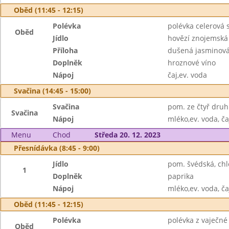
Oběd (11:45 - 12:15)
Polévka
polévka celerová
Oběd
Jídlo
hovězí znojemská
Příloha
dušená jasminová
Doplněk
hroznové víno
Nápoj
čaj,ev. voda
Svačina (14:45 - 15:00)
Svačina
pom. ze čtyř druhů
Svačina
Nápoj
mléko,ev. voda, ča
Menu
Chod
Středa 20. 12. 2023
Přesnídávka (8:45 - 9:00)
Jídlo
pom. švédská, chl
1
Doplněk
paprika
Nápoj
mléko,ev. voda, ča
Oběd (11:45 - 12:15)
Polévka
polévka z vaječné 
Oběd