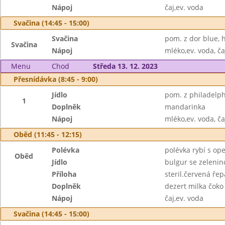
Nápoj
čaj,ev. voda
Svačina (14:45 - 15:00)
Svačina
pom. z dor blue, 
Svačina
Nápoj
mléko,ev. voda, ča
Menu
Chod
Středa 13. 12. 2023
Přesnídávka (8:45 - 9:00)
Jídlo
pom. z philadelphi
1
Doplněk
mandarinka
Nápoj
mléko,ev. voda, ča
Oběd (11:45 - 12:15)
Polévka
polévka rybí s o
Oběd
Jídlo
bulgur se zeleni
Příloha
steril.červená řep
Doplněk
dezert milka čoko
Nápoj
čaj,ev. voda
Svačina (14:45 - 15:00)