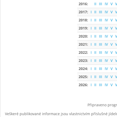
2016:
II
III
IV
V
V
2017:
I
II
III
IV
V
V
2018:
I
II
III
IV
V
V
2019:
I
II
III
IV
V
V
2020:
I
II
III
IV
V
V
2021:
I
II
III
IV
V
V
2022:
I
II
III
IV
V
V
2023:
I
II
III
IV
V
V
2024:
I
II
III
IV
V
V
2025:
I
II
III
IV
V
V
2026:
I
II
III
IV
V
V
Připraveno progr
Veškeré publikované informace jsou vlastnictvím příslušné jídel