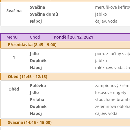
Svačina
meruňkové kefírov
Svačina
Svačina domů
jablko
Nápoj
čaj,ev. voda
Menu
Chod
Pondělí 20. 12. 2021
Přesnídávka (8:45 - 9:00)
Jídlo
pom. z lučiny s a
1
Doplněk
jablko
Nápoj
mléko,ev. voda, ča
Oběd (11:45 - 12:15)
Polévka
žampionový krém 
Oběd
Jídlo
lososové nugety
Příloha
šťouchané bramb
Doplněk
zeleninová obloh
Nápoj
čaj,ev. voda
Svačina (14:45 - 15:00)