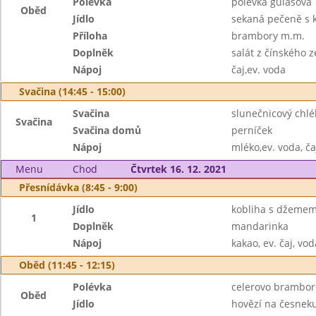
Polévka
polévka gulášová
Oběd
Jídlo
sekaná pečeně s 
Příloha
brambory m.m.
Doplněk
salát z čínského z
Nápoj
čaj,ev. voda
Svačina (14:45 - 15:00)
Svačina
slunečnicový chl
Svačina
Svačina domů
perníček
Nápoj
mléko,ev. voda, ča
Menu
Chod
Čtvrtek 16. 12. 2021
Přesnídávka (8:45 - 9:00)
Jídlo
kobliha s džeme
1
Doplněk
mandarinka
Nápoj
kakao, ev. čaj, vod
Oběd (11:45 - 12:15)
Polévka
celerovo brambor
Oběd
Jídlo
hovězí na česnek