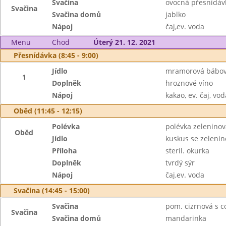
Svačina
ovocná přesnídávk
Svačina
Svačina domů
jablko
Nápoj
čaj,ev. voda
Menu
Chod
Úterý 21. 12. 2021
Přesnídávka (8:45 - 9:00)
Jídlo
mramorová bábo
1
Doplněk
hroznové víno
Nápoj
kakao, ev. čaj, vod
Oběd (11:45 - 12:15)
Polévka
polévka zeleninov
Oběd
Jídlo
kuskus se zeleni
Příloha
steril. okurka
Doplněk
tvrdý sýr
Nápoj
čaj,ev. voda
Svačina (14:45 - 15:00)
Svačina
pom. cizrnová s c
Svačina
Svačina domů
mandarinka