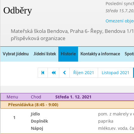
Poslední sync
Odběry
Středa 15.7.20
Omezení obje
Mateřská škola Bendova, Praha 6- Řepy, Bendova 1/
příspěvková organizace
Vybrat jídelnu
Jídelní lístek
Historie
Kontakty a informace
Spot
Říjen 2021
Listopad 2021
Menu
Chod
Středa 1. 12. 2021
Přesnídávka (8:45 - 9:00)
Jídlo
pom. z makrely v o
1
Doplněk
paprika
Nápoj
mléko,ev. voda, ča