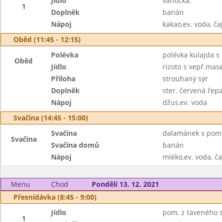
Jídlo
vánočka,
1
Doplněk
banán
Nápoj
kakao,ev. voda, ča
Oběd (11:45 - 12:15)
Polévka
polévka kulajda s
Oběd
Jídlo
rizoto s vepř.ma
Příloha
strouhaný sýr
Doplněk
ster. červená řep
Nápoj
džus,ev. voda
Svačina (14:45 - 15:00)
Svačina
dalamánek s poma
Svačina
Svačina domů
banán
Nápoj
mléko,ev. voda, ča
Menu
Chod
Pondělí 13. 12. 2021
Přesnídávka (8:45 - 9:00)
Jídlo
pom. z taveného s
1