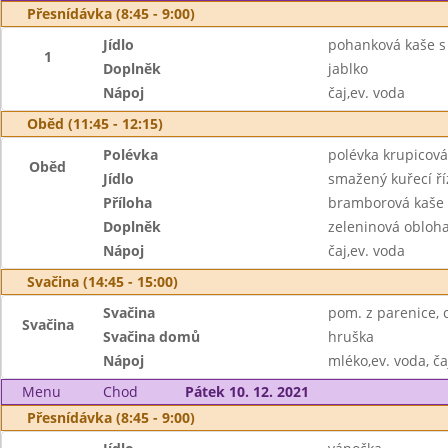
Přesnídávka (8:45 - 9:00)
Jídlo
pohanková kaše s
1
Doplněk
jablko
Nápoj
čaj,ev. voda
Oběd (11:45 - 12:15)
Polévka
polévka krupicová
Oběd
Jídlo
smažený kuřecí ří
Příloha
bramborová kaše
Doplněk
zeleninová obloh
Nápoj
čaj,ev. voda
Svačina (14:45 - 15:00)
Svačina
pom. z parenice, 
Svačina
Svačina domů
hruška
Nápoj
mléko,ev. voda, ča
Menu
Chod
Pátek 10. 12. 2021
Přesnídávka (8:45 - 9:00)