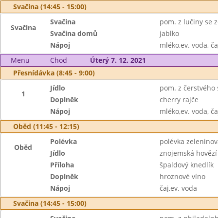
Svačina (14:45 - 15:00)
Svačina
pom. z lučiny se z
Svačina
Svačina domů
jablko
Nápoj
mléko,ev. voda, ča
Menu
Chod
Úterý 7. 12. 2021
Přesnídávka (8:45 - 9:00)
Jídlo
pom. z čerstvého s
1
Doplněk
cherry rajče
Nápoj
mléko,ev. voda, ča
Oběd (11:45 - 12:15)
Polévka
polévka zelenino
Oběd
Jídlo
znojemská hovězí
Příloha
špaldový knedlík
Doplněk
hroznové víno
Nápoj
čaj,ev. voda
Svačina (14:45 - 15:00)