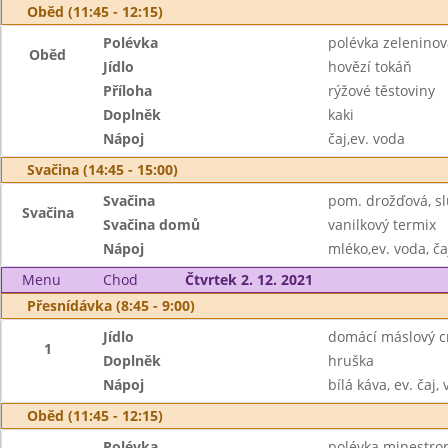
Oběd (11:45 - 12:15)
Polévka
polévka zeleninov
Oběd
Jídlo
hovězí tokáň
Příloha
rýžové těstoviny
Doplněk
kaki
Nápoj
čaj,ev. voda
Svačina (14:45 - 15:00)
Svačina
pom. drožďová, sl
Svačina
Svačina domů
vanilkový termix
Nápoj
mléko,ev. voda, ča
Menu
Chod
Čtvrtek 2. 12. 2021
Přesnídávka (8:45 - 9:00)
Jídlo
domácí máslový c
1
Doplněk
hruška
Nápoj
bílá káva, ev. čaj,
Oběd (11:45 - 12:15)
Polévka
polévka minestro