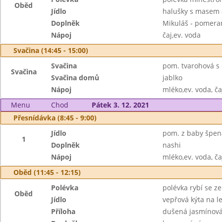
Oběd
Jídlo
halušky s masem 
Doplněk
Mikuláš - pomeran
Nápoj
čaj,ev. voda
Svačina (14:45 - 15:00)
Svačina
pom. tvarohová s 
Svačina
Svačina domů
jablko
Nápoj
mléko,ev. voda, ča
Menu
Chod
Pátek 3. 12. 2021
Přesnídávka (8:45 - 9:00)
Jídlo
pom. z baby špen
1
Doplněk
nashi
Nápoj
mléko,ev. voda, ča
Oběd (11:45 - 12:15)
Polévka
polévka rybí se z
Oběd
Jídlo
vepřová kýta na 
Příloha
dušená jasmínová