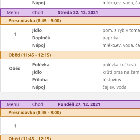
Nápoj
mléko,ev. voda, ča
Menu
Chod
Středa 22. 12. 2021
Přesnídávka (8:45 - 9:00)
Jídlo
pom. z ryb v toma
1
Doplněk
paprika
Nápoj
mléko,ev. voda, ča
Oběd (11:45 - 12:15)
Polévka
polévka čočková
Oběd
Jídlo
krůtí prsa na ža
Příloha
těstoviny
Nápoj
čaj,ev. voda
Menu
Chod
Pondělí 27. 12. 2021
Přesnídávka (8:45 - 9:00)
1
Oběd (11:45 - 12:15)