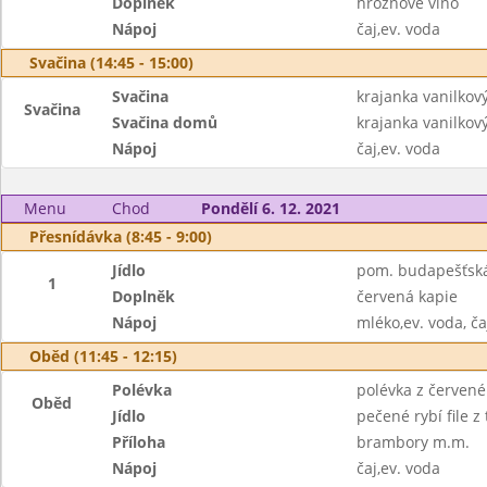
Doplněk
hroznové víno
Nápoj
čaj,ev. voda
Svačina (14:45 - 15:00)
Svačina
krajanka vanilkov
Svačina
Svačina domů
krajanka vanilkov
Nápoj
čaj,ev. voda
Menu
Chod
Pondělí 6. 12. 2021
Přesnídávka (8:45 - 9:00)
Jídlo
pom. budapešťská,
1
Doplněk
červená kapie
Nápoj
mléko,ev. voda, ča
Oběd (11:45 - 12:15)
Polévka
polévka z červené
Oběd
Jídlo
pečené rybí file z
Příloha
brambory m.m.
Nápoj
čaj,ev. voda