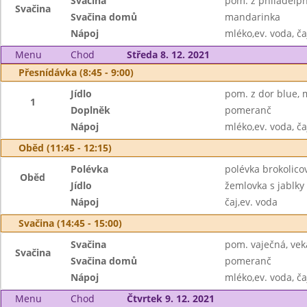
Svačina
pom. z philadelph
Svačina
Svačina domů
mandarinka
Nápoj
mléko,ev. voda, ča
Menu
Chod
Středa 8. 12. 2021
Přesnídávka (8:45 - 9:00)
Jídlo
pom. z dor blue, 
1
Doplněk
pomeranč
Nápoj
mléko,ev. voda, ča
Oběd (11:45 - 12:15)
Polévka
polévka brokolico
Oběd
Jídlo
žemlovka s jablky
Nápoj
čaj,ev. voda
Svačina (14:45 - 15:00)
Svačina
pom. vaječná, vek
Svačina
Svačina domů
pomeranč
Nápoj
mléko,ev. voda, ča
Menu
Chod
Čtvrtek 9. 12. 2021