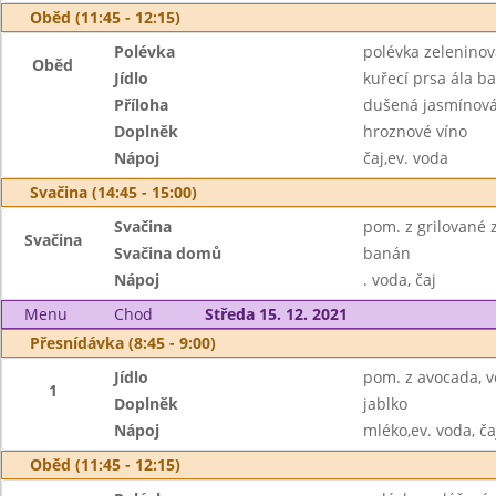
Oběd (11:45 - 12:15)
Polévka
polévka zelenino
Oběd
Jídlo
kuřecí prsa ála b
Příloha
dušená jasmínová
Doplněk
hroznové víno
Nápoj
čaj,ev. voda
Svačina (14:45 - 15:00)
Svačina
pom. z grilované z
Svačina
Svačina domů
banán
Nápoj
. voda, čaj
Menu
Chod
Středa 15. 12. 2021
Přesnídávka (8:45 - 9:00)
Jídlo
pom. z avocada, v
1
Doplněk
jablko
Nápoj
mléko,ev. voda, ča
Oběd (11:45 - 12:15)