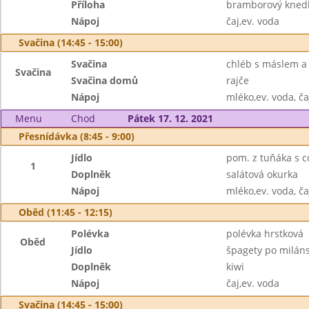
Příloha
bramborový knedl
Nápoj
čaj,ev. voda
Svačina (14:45 - 15:00)
Svačina
chléb s máslem a 
Svačina
Svačina domů
rajče
Nápoj
mléko,ev. voda, ča
Menu
Chod
Pátek 17. 12. 2021
Přesnídávka (8:45 - 9:00)
Jídlo
pom. z tuňáka s co
1
Doplněk
salátová okurka
Nápoj
mléko,ev. voda, ča
Oběd (11:45 - 12:15)
Polévka
polévka hrstková
Oběd
Jídlo
špagety po milán
Doplněk
kiwi
Nápoj
čaj,ev. voda
Svačina (14:45 - 15:00)