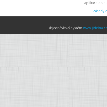
aplikace do n
Zásady 
Objednávkový systém
www.jidelna.c