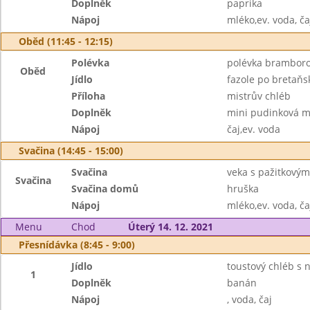
Doplněk
paprika
Nápoj
mléko,ev. voda, ča
Oběd (11:45 - 12:15)
Polévka
polévka bramboro
Oběd
Jídlo
fazole po bretaňs
Příloha
mistrův chléb
Doplněk
mini pudinková m
Nápoj
čaj,ev. voda
Svačina (14:45 - 15:00)
Svačina
veka s pažitkový
Svačina
Svačina domů
hruška
Nápoj
mléko,ev. voda, ča
Menu
Chod
Úterý 14. 12. 2021
Přesnídávka (8:45 - 9:00)
Jídlo
toustový chléb s 
1
Doplněk
banán
Nápoj
, voda, čaj