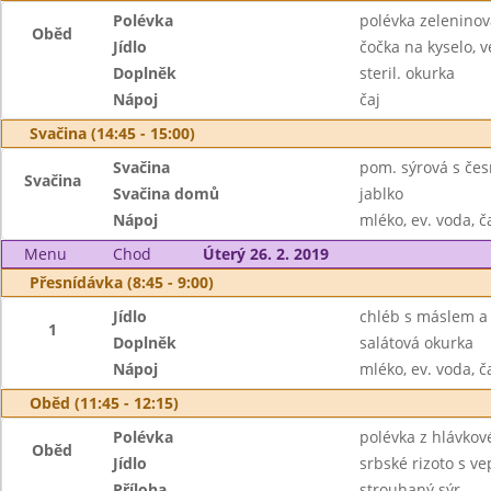
Polévka
polévka zeleninov
Oběd
Jídlo
čočka na kyselo, v
Doplněk
steril. okurka
Nápoj
čaj
Svačina (14:45 - 15:00)
Svačina
pom. sýrová s čes
Svačina
Svačina domů
jablko
Nápoj
mléko, ev. voda, č
Menu
Chod
Úterý 26. 2. 2019
Přesnídávka (8:45 - 9:00)
Jídlo
chléb s máslem a
1
Doplněk
salátová okurka
Nápoj
mléko, ev. voda, č
Oběd (11:45 - 12:15)
Polévka
polévka z hlávkov
Oběd
Jídlo
srbské rizoto s 
Příloha
strouhaný sýr