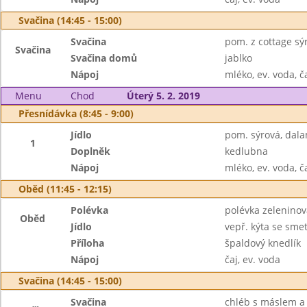
Svačina (14:45 - 15:00)
Svačina
pom. z cottage sýr
Svačina
Svačina domů
jablko
Nápoj
mléko, ev. voda, č
Menu
Chod
Úterý 5. 2. 2019
Přesnídávka (8:45 - 9:00)
Jídlo
pom. sýrová, dal
1
Doplněk
kedlubna
Nápoj
mléko, ev. voda, č
Oběd (11:45 - 12:15)
Polévka
polévka zelenino
Oběd
Jídlo
vepř. kýta se sm
Příloha
špaldový knedlík
Nápoj
čaj, ev. voda
Svačina (14:45 - 15:00)
Svačina
chléb s máslem a