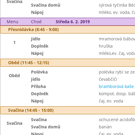
Svačina
Svačina domů
sýrová tyčinka Bé
Nápoj
mléko, ev. voda, č
Menu
Chod
Středa 6. 2. 2019
Přesnídávka (8:45 - 9:00)
Jídlo
mramorová bábo
1
Doplněk
hruška
Nápoj
mléko,ev. čaj, vod
Oběd (11:45 - 12:15)
Polévka
polévka rybí se 
Oběd
Jídlo
čevabčiči
Příloha
bramborová kaše
Doplněk
kompot, dosp. bá
Nápoj
čaj, ev. voda
Svačina (14:45 - 15:00)
Svačina
ochucené acidofil
Svačina
Svačina domů
banán
Nápoj
čaj, ev. voda