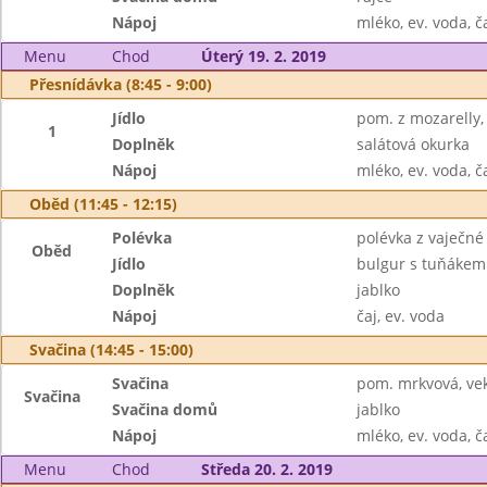
Nápoj
mléko, ev. voda, č
Menu
Chod
Úterý 19. 2. 2019
Přesnídávka (8:45 - 9:00)
Jídlo
pom. z mozarelly,
1
Doplněk
salátová okurka
Nápoj
mléko, ev. voda, č
Oběd (11:45 - 12:15)
Polévka
polévka z vaječné 
Oběd
Jídlo
bulgur s tuňákem
Doplněk
jablko
Nápoj
čaj, ev. voda
Svačina (14:45 - 15:00)
Svačina
pom. mrkvová, ve
Svačina
Svačina domů
jablko
Nápoj
mléko, ev. voda, č
Menu
Chod
Středa 20. 2. 2019