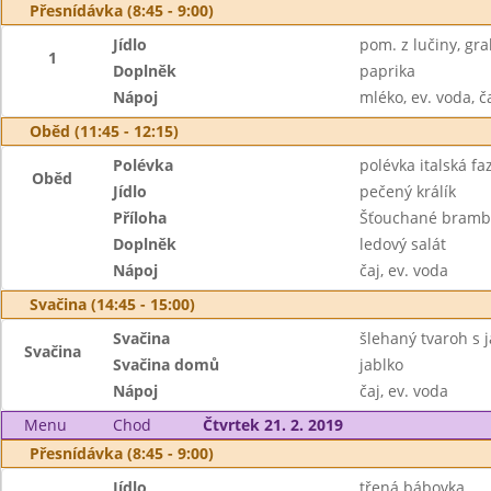
Přesnídávka (8:45 - 9:00)
Jídlo
pom. z lučiny, gr
1
Doplněk
paprika
Nápoj
mléko, ev. voda, č
Oběd (11:45 - 12:15)
Polévka
polévka italská fa
Oběd
Jídlo
pečený králík
Příloha
Šťouchané bramb
Doplněk
ledový salát
Nápoj
čaj, ev. voda
Svačina (14:45 - 15:00)
Svačina
šlehaný tvaroh s 
Svačina
Svačina domů
jablko
Nápoj
čaj, ev. voda
Menu
Chod
Čtvrtek 21. 2. 2019
Přesnídávka (8:45 - 9:00)
Jídlo
třená bábovka