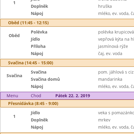
1
Doplněk
hruška
Nápoj
mléko, ev. voda, č
Oběd (11:45 - 12:15)
Polévka
polévka krupicová
Oběd
Jídlo
vepřová kýta na hl
Příloha
jasmínová rýže
Nápoj
čaj, ev. voda
Svačina (14:45 - 15:00)
Svačina
pom. jáhlová s ci
Svačina
Svačina domů
mandarinka
Nápoj
mléko, ev. voda, č
Menu
Chod
Pátek 22. 2. 2019
Přesnídávka (8:45 - 9:00)
Jídlo
veka s pomazánk
1
Doplněk
mrkev
Nápoj
mléko, ev. voda, č