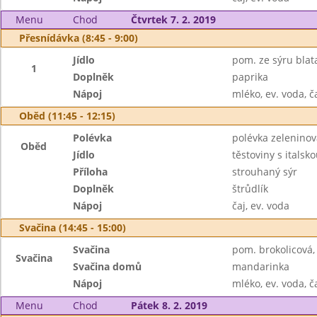
Menu
Chod
Čtvrtek 7. 2. 2019
Přesnídávka (8:45 - 9:00)
Jídlo
pom. ze sýru blata
1
Doplněk
paprika
Nápoj
mléko, ev. voda, č
Oběd (11:45 - 12:15)
Polévka
polévka zelenino
Oběd
Jídlo
těstoviny s ital
Příloha
strouhaný sýr
Doplněk
štrůdlík
Nápoj
čaj, ev. voda
Svačina (14:45 - 15:00)
Svačina
pom. brokolicová, 
Svačina
Svačina domů
mandarinka
Nápoj
mléko, ev. voda, č
Menu
Chod
Pátek 8. 2. 2019