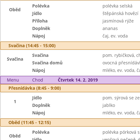
Polévka
polévka selská
Oběd
Jídlo
štěpánská hovězí
Příloha
jasmínová rýže
Doplněk
ananas
Nápoj
čaj, ev. voda
Svačina (14:45 - 15:00)
Svačina
pom. rybičková, c
Svačina
Svačina domů
ovocná přesnídáv
Nápoj
mléko, ev. voda, č
Menu
Chod
Čtvrtek 14. 2. 2019
Přesnídávka (8:45 - 9:00)
Jídlo
pom. sýrová se ze
1
Doplněk
jablko
Nápoj
mléko, ev. voda, č
Oběd (11:45 - 12:15)
Polévka
polévka pórková 
Oběd
Jídlo
vepřová pečeně, d