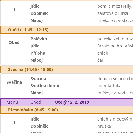
Jídlo
pom. z mozarelly,
1
Doplněk
salátová okurka
Nápoj
mléko, ev. voda, č
Oběd (11:45 - 12:15)
Polévka
polévka zelenino
Oběd
Jídlo
fazole po bretaňs
Příloha
chléb
Nápoj
čaj
Svačina (14:45 - 15:00)
Svačina
domácí višňová b
Svačina
Svačina domů
mandarinka
Nápoj
mléko, ev. voda, č
Menu
Chod
Úterý 12. 2. 2019
Přesnídávka (8:45 - 9:00)
Jídlo
chléb s medovým
1
Doplněk
hruška