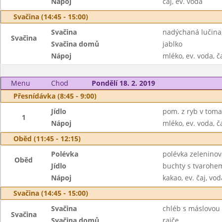
Nápoj
čaj, ev. voda
Svačina (14:45 - 15:00)
Svačina
nadýchaná lučina,
Svačina
Svačina domů
jablko
Nápoj
mléko, ev. voda, č
Menu
Chod
Pondělí 18. 2. 2019
Přesnídávka (8:45 - 9:00)
Jídlo
pom. z ryb v tomat
1
Nápoj
mléko, ev. voda, č
Oběd (11:45 - 12:15)
Polévka
polévka zeleninov
Oběd
Jídlo
buchty s tvarohe
Nápoj
kakao, ev. čaj, vod
Svačina (14:45 - 15:00)
Svačina
chléb s máslovou 
Svačina
Svačina domů
rajče