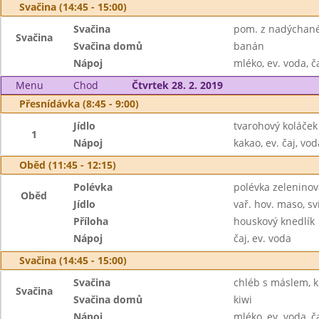
Svačina (14:45 - 15:00)
Svačina
pom. z nadýchané 
Svačina
Svačina domů
banán
Nápoj
mléko, ev. voda, č
Menu
Chod
Čtvrtek 28. 2. 2019
Přesnídávka (8:45 - 9:00)
Jídlo
tvarohový koláček
1
Nápoj
kakao, ev. čaj, vod
Oběd (11:45 - 12:15)
Polévka
polévka zeleninov
Oběd
Jídlo
vař. hov. maso, s
Příloha
houskový knedlík
Nápoj
čaj, ev. voda
Svačina (14:45 - 15:00)
Svačina
chléb s máslem, k
Svačina
Svačina domů
kiwi
Nápoj
mléko, ev. voda, č