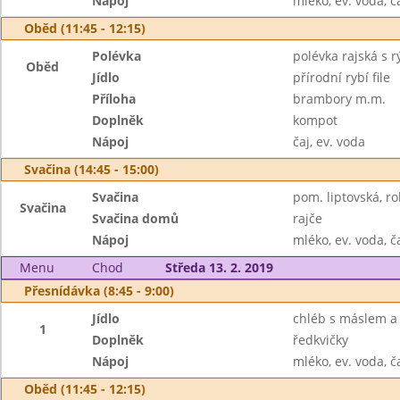
Nápoj
mléko, ev. voda, č
Oběd (11:45 - 12:15)
Polévka
polévka rajská s 
Oběd
Jídlo
přírodní rybí file
Příloha
brambory m.m.
Doplněk
kompot
Nápoj
čaj, ev. voda
Svačina (14:45 - 15:00)
Svačina
pom. liptovská, ro
Svačina
Svačina domů
rajče
Nápoj
mléko, ev. voda, č
Menu
Chod
Středa 13. 2. 2019
Přesnídávka (8:45 - 9:00)
Jídlo
chléb s máslem a
1
Doplněk
ředkvičky
Nápoj
mléko, ev. voda, č
Oběd (11:45 - 12:15)