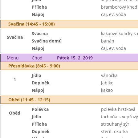
Příloha
bramborový knedl
Nápoj
čaj, ev. voda
Svačina (14:45 - 15:00)
Svačina
kakaové kuličky 
Svačina
Svačina domů
banán
Nápoj
čaj, ev. voda
Menu
Chod
Pátek 15. 2. 2019
Přesnídávka (8:45 - 9:00)
Jídlo
vánočka
1
Doplněk
jablko
Nápoj
kakao
Oběd (11:45 - 12:15)
Polévka
polévka hrstková
Oběd
Jídlo
tarhoňa s vepřov
Příloha
strouhaný sýr
Doplněk
steril. okurka