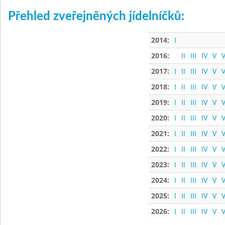
Přehled zveřejněných jídelníčků:
2014:
I
2016:
II
III
IV
V
V
2017:
I
II
III
IV
V
V
2018:
I
II
III
IV
V
V
2019:
I
II
III
IV
V
V
2020:
I
II
III
IV
V
V
2021:
I
II
III
IV
V
V
2022:
I
II
III
IV
V
V
2023:
I
II
III
IV
V
V
2024:
I
II
III
IV
V
V
2025:
I
II
III
IV
V
V
2026:
I
II
III
IV
V
V