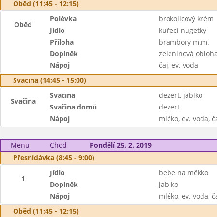
Oběd (11:45 - 12:15)
Polévka
brokolicový krém
Oběd
Jídlo
kuřecí nugetky
Příloha
brambory m.m.
Doplněk
zeleninová obloh
Nápoj
čaj, ev. voda
Svačina (14:45 - 15:00)
Svačina
dezert, jablko
Svačina
Svačina domů
dezert
Nápoj
mléko, ev. voda, č
Menu
Chod
Pondělí 25. 2. 2019
Přesnídávka (8:45 - 9:00)
Jídlo
bebe na měkko
1
Doplněk
jablko
Nápoj
mléko, ev. voda, č
Oběd (11:45 - 12:15)