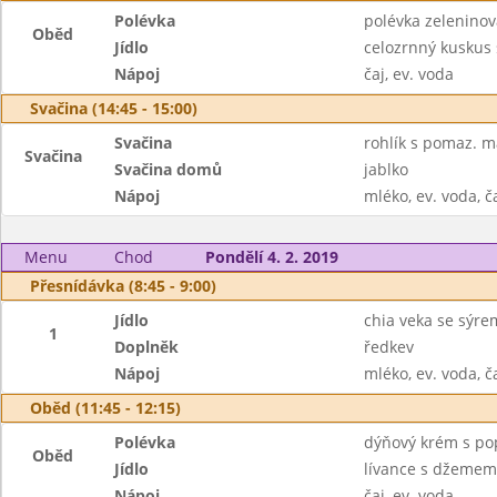
Polévka
polévka zeleninov
Oběd
Jídlo
celozrnný kuskus
Nápoj
čaj, ev. voda
Svačina (14:45 - 15:00)
Svačina
rohlík s pomaz. m
Svačina
Svačina domů
jablko
Nápoj
mléko, ev. voda, č
Menu
Chod
Pondělí 4. 2. 2019
Přesnídávka (8:45 - 9:00)
Jídlo
chia veka se sýre
1
Doplněk
ředkev
Nápoj
mléko, ev. voda, č
Oběd (11:45 - 12:15)
Polévka
dýňový krém s p
Oběd
Jídlo
lívance s džemem
Nápoj
čaj, ev. voda