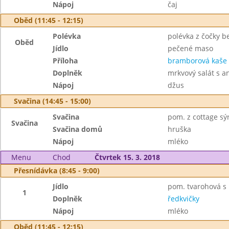
Nápoj
čaj
Oběd (11:45 - 12:15)
Polévka
polévka z čočky b
Oběd
Jídlo
pečené maso
Příloha
bramborová kaše
Doplněk
mrkvový salát s 
Nápoj
džus
Svačina (14:45 - 15:00)
Svačina
pom. z cottage sýr
Svačina
Svačina domů
hruška
Nápoj
mléko
Menu
Chod
Čtvrtek 15. 3. 2018
Přesnídávka (8:45 - 9:00)
Jídlo
pom. tvarohová s 
1
Doplněk
ředkvičky
Nápoj
mléko
Oběd (11:45 - 12:15)