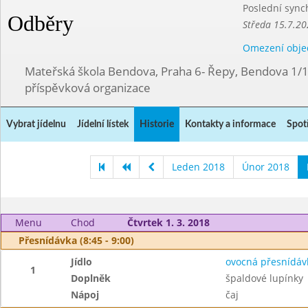
Poslední sync
Odběry
Středa 15.7.20
Omezení obje
Mateřská škola Bendova, Praha 6- Řepy, Bendova 1/
příspěvková organizace
Vybrat jídelnu
Jídelní lístek
Historie
Kontakty a informace
Spot
Leden 2018
Únor 2018
Menu
Chod
Čtvrtek 1. 3. 2018
Přesnídávka (8:45 - 9:00)
Jídlo
ovocná přesnídáv
1
Doplněk
špaldové lupínky
Nápoj
čaj