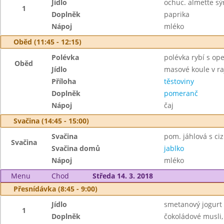
Jídlo
ochuc. almette sýr
1
Doplněk
paprika
Nápoj
mléko
Oběd (11:45 - 12:15)
Polévka
polévka rybí s op
Oběd
Jídlo
masové koule v r
Příloha
těstoviny
Doplněk
pomeranč
Nápoj
čaj
Svačina (14:45 - 15:00)
Svačina
pom. jáhlová s ci
Svačina
Svačina domů
jablko
Nápoj
mléko
Menu
Chod
Středa 14. 3. 2018
Přesnídávka (8:45 - 9:00)
Jídlo
smetanový jogur
1
Doplněk
čokoládové musli,