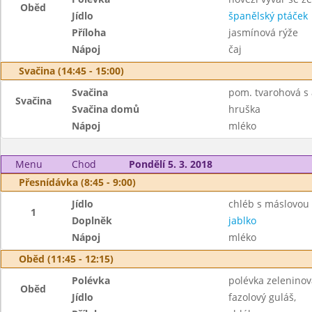
Oběd
Jídlo
španělský ptáček
Příloha
jasmínová rýže
Nápoj
čaj
Svačina (14:45 - 15:00)
Svačina
pom. tvarohová s 
Svačina
Svačina domů
hruška
Nápoj
mléko
Menu
Chod
Pondělí 5. 3. 2018
Přesnídávka (8:45 - 9:00)
Jídlo
chléb s máslovou 
1
Doplněk
jablko
Nápoj
mléko
Oběd (11:45 - 12:15)
Polévka
polévka zelenino
Oběd
Jídlo
fazolový guláš,