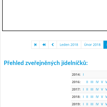
Leden 2018
Únor 2018
Přehled zveřejněných jídelníčků:
2014:
I
2016:
II
III
IV
V
V
2017:
I
II
III
IV
V
V
2018:
I
II
III
IV
V
V
2019:
I
II
III
IV
V
V