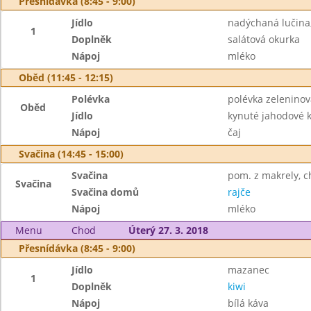
Přesnídávka (8:45 - 9:00)
Jídlo
nadýchaná lučina,
1
Doplněk
salátová okurka
Nápoj
mléko
Oběd (11:45 - 12:15)
Polévka
polévka zelenino
Oběd
Jídlo
kynuté jahodové 
Nápoj
čaj
Svačina (14:45 - 15:00)
Svačina
pom. z makrely, ch
Svačina
Svačina domů
rajče
Nápoj
mléko
Menu
Chod
Úterý 27. 3. 2018
Přesnídávka (8:45 - 9:00)
Jídlo
mazanec
1
Doplněk
kiwi
Nápoj
bílá káva