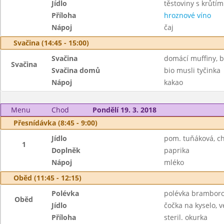
Jídlo
těstoviny s krůt
Příloha
hroznové víno
Nápoj
čaj
Svačina (14:45 - 15:00)
Svačina
domácí muffiny, 
Svačina
Svačina domů
bio musli tyčinka
Nápoj
kakao
Menu
Chod
Pondělí 19. 3. 2018
Přesnídávka (8:45 - 9:00)
Jídlo
pom. tuňáková, c
1
Doplněk
paprika
Nápoj
mléko
Oběd (11:45 - 12:15)
Polévka
polévka bramboro
Oběd
Jídlo
čočka na kyselo, v
Příloha
steril. okurka