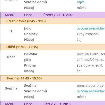
Svačina domů
rajče
Nápoj
mléko
Menu
Chod
Čtvrtek 22. 3. 2018
Přesnídávka (8:45 - 9:00)
Jídlo
ovocná přesnídáv
1
Doplněk
žitný osmánek
Nápoj
čaj
Oběd (11:45 - 12:15)
Polévka
polévka z jarní z
Oběd
Jídlo
vař. hovězí maso
Příloha
špaldový knedlík
Nápoj
čaj
Svačina (14:45 - 15:00)
Svačina
pom. z door blue, 
Svačina
Svačina domů
ovocná přesnídáv
Nápoj
mléko
Menu
Chod
Pátek 23. 3. 2018