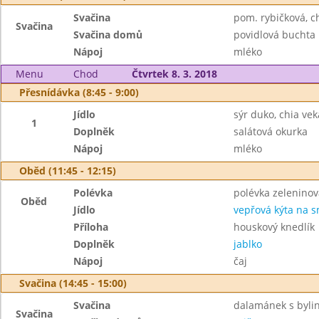
Svačina
pom. rybičková, c
Svačina
Svačina domů
povidlová buchta
Nápoj
mléko
Menu
Chod
Čtvrtek 8. 3. 2018
Přesnídávka (8:45 - 9:00)
Jídlo
sýr duko, chia vek
1
Doplněk
salátová okurka
Nápoj
mléko
Oběd (11:45 - 12:15)
Polévka
polévka zeleninov
Oběd
Jídlo
vepřová kýta na 
Příloha
houskový knedlík
Doplněk
jablko
Nápoj
čaj
Svačina (14:45 - 15:00)
Svačina
dalamánek s byli
Svačina