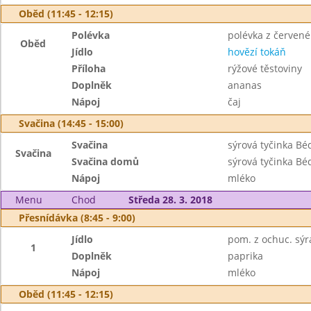
Oběd (11:45 - 12:15)
Polévka
polévka z červené
Oběd
Jídlo
hovězí tokáň
Příloha
rýžové těstoviny
Doplněk
ananas
Nápoj
čaj
Svačina (14:45 - 15:00)
Svačina
sýrová tyčinka Bé
Svačina
Svačina domů
sýrová tyčinka Bé
Nápoj
mléko
Menu
Chod
Středa 28. 3. 2018
Přesnídávka (8:45 - 9:00)
Jídlo
pom. z ochuc. sýr
1
Doplněk
paprika
Nápoj
mléko
Oběd (11:45 - 12:15)