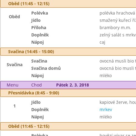
Oběd (11:45 - 12:15)
Polévka
polévka hrachová
Oběd
Jídlo
smažený kuřecí ří
Příloha
brambory m.m.
Doplněk
zelný salát s mrkv
Nápoj
caj
Svačina (14:45 - 15:00)
Svačina
ovocná musli bio t
Svačina
Svačina domů
ovocná bio musli 
Nápoj
mléko
Menu
Chod
Pátek 2. 3. 2018
Přesnídávka (8:45 - 9:00)
Jídlo
kapiové žerve, ho
1
Doplněk
mrkev
Nápoj
mléko
Oběd (11:45 - 12:15)
Polévka
hovězí vývar se z