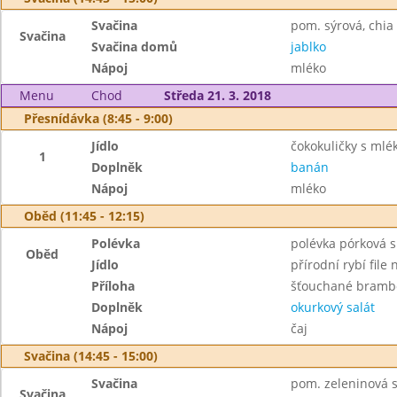
Svačina
pom. sýrová, chia 
Svačina
Svačina domů
jablko
Nápoj
mléko
Menu
Chod
Středa 21. 3. 2018
Přesnídávka (8:45 - 9:00)
Jídlo
čokokuličky s mlé
1
Doplněk
banán
Nápoj
mléko
Oběd (11:45 - 12:15)
Polévka
polévka pórková s 
Oběd
Jídlo
přírodní rybí file
Příloha
šťouchané bramb
Doplněk
okurkový salát
Nápoj
čaj
Svačina (14:45 - 15:00)
Svačina
pom. zeleninová s 
Svačina