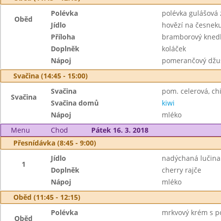
Polévka
polévka gulášová
Oběd
Jídlo
hovězí na česnek
Příloha
bramborový knedl
Doplněk
koláček
Nápoj
pomerančový džu
Svačina (14:45 - 15:00)
Svačina
pom. celerová, chi
Svačina
Svačina domů
kiwi
Nápoj
mléko
Menu
Chod
Pátek 16. 3. 2018
Přesnídávka (8:45 - 9:00)
Jídlo
nadýchaná lučina 
1
Doplněk
cherry rajče
Nápoj
mléko
Oběd (11:45 - 12:15)
Polévka
mrkvový krém s 
Oběd