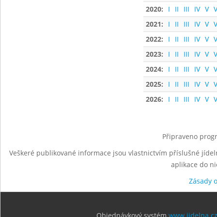
2020:
I
II
III
IV
V
V
2021:
I
II
III
IV
V
V
2022:
I
II
III
IV
V
V
2023:
I
II
III
IV
V
V
2024:
I
II
III
IV
V
V
2025:
I
II
III
IV
V
V
2026:
I
II
III
IV
V
V
Připraveno progr
Veškeré publikované informace jsou vlastnictvím příslušné jídel
aplikace do n
Zásady 
Objednávkový systém
www.jidelna.c