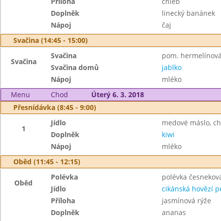
Příloha
chléb
Doplněk
linecký banánek
Nápoj
čaj
Svačina (14:45 - 15:00)
Svačina
pom. hermelínová,
Svačina
Svačina domů
jablko
Nápoj
mléko
Menu
Chod
Úterý 6. 3. 2018
Přesnídávka (8:45 - 9:00)
Jídlo
medové máslo, ch
1
Doplněk
kiwi
Nápoj
mléko
Oběd (11:45 - 12:15)
Polévka
polévka česnekov
Oběd
Jídlo
cikánská hovězí 
Příloha
jasmínová rýže
Doplněk
ananas