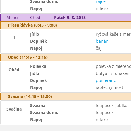
Svačina domů
rajče
Nápoj
mléko
Menu
Chod
Pátek 9. 3. 2018
Přesnídávka (8:45 - 9:00)
Jídlo
rýžová kaše s me
1
Doplněk
banán
Nápoj
čaj
Oběd (11:45 - 12:15)
Polévka
polévka z mletého
Oběd
Jídlo
bulgur s tuňákem
Doplněk
pomeranč
Nápoj
jablečný mošt
Svačina (14:45 - 15:00)
Svačina
loupáček, jablko
Svačina
Svačina domů
loupáček
Nápoj
mléko