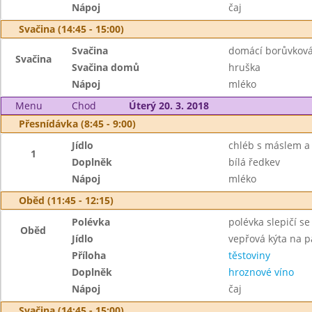
Nápoj
čaj
Svačina (14:45 - 15:00)
Svačina
domácí borůvková
Svačina
Svačina domů
hruška
Nápoj
mléko
Menu
Chod
Úterý 20. 3. 2018
Přesnídávka (8:45 - 9:00)
Jídlo
chléb s máslem a
1
Doplněk
bílá ředkev
Nápoj
mléko
Oběd (11:45 - 12:15)
Polévka
polévka slepičí s
Oběd
Jídlo
vepřová kýta na p
Příloha
těstoviny
Doplněk
hroznové víno
Nápoj
čaj
Svačina (14:45 - 15:00)