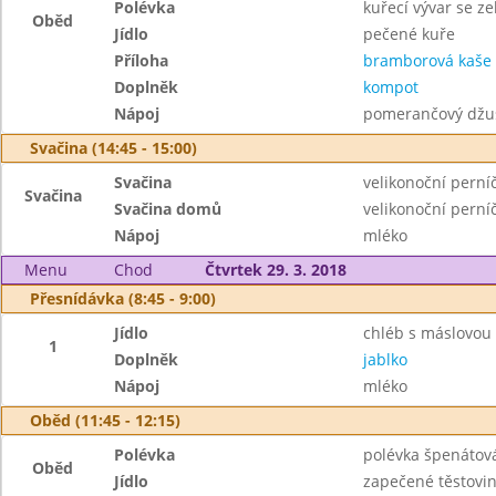
Polévka
kuřecí vývar se z
Oběd
Jídlo
pečené kuře
Příloha
bramborová kaše
Doplněk
kompot
Nápoj
pomerančový džu
Svačina (14:45 - 15:00)
Svačina
velikonoční perníč
Svačina
Svačina domů
velikonoční perní
Nápoj
mléko
Menu
Chod
Čtvrtek 29. 3. 2018
Přesnídávka (8:45 - 9:00)
Jídlo
chléb s máslovou
1
Doplněk
jablko
Nápoj
mléko
Oběd (11:45 - 12:15)
Polévka
polévka špenátov
Oběd
Jídlo
zapečené těstovi