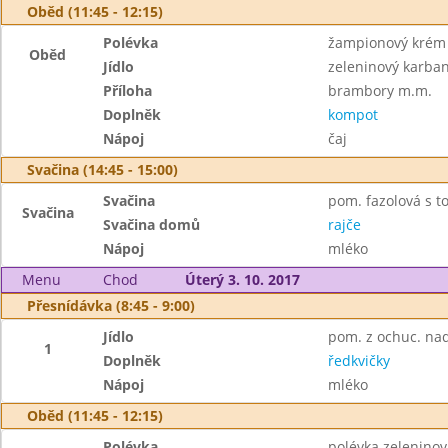
Oběd (11:45 - 12:15)
Polévka
žampionový krém 
Oběd
Jídlo
zeleninový karba
Příloha
brambory m.m.
Doplněk
kompot
Nápoj
čaj
Svačina (14:45 - 15:00)
Svačina
pom. fazolová s tof
Svačina
Svačina domů
rajče
Nápoj
mléko
Menu
Chod
Úterý 3. 10. 2017
Přesnídávka (8:45 - 9:00)
Jídlo
pom. z ochuc. nad
1
Doplněk
ředkvičky
Nápoj
mléko
Oběd (11:45 - 12:15)
Polévka
polévka zeleninov