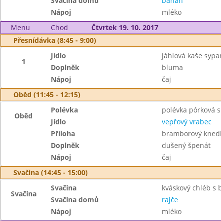
Svačina domů
banán
Nápoj
mléko
Menu
Chod
Čtvrtek 19. 10. 2017
Přesnídávka (8:45 - 9:00)
Jídlo
jáhlová kaše syp
1
Doplněk
bluma
Nápoj
čaj
Oběd (11:45 - 12:15)
Polévka
polévka pórková s 
Oběd
Jídlo
vepřový vrabec
Příloha
bramborový knedl
Doplněk
dušený špenát
Nápoj
čaj
Svačina (14:45 - 15:00)
Svačina
kváskový chléb s 
Svačina
Svačina domů
rajče
Nápoj
mléko