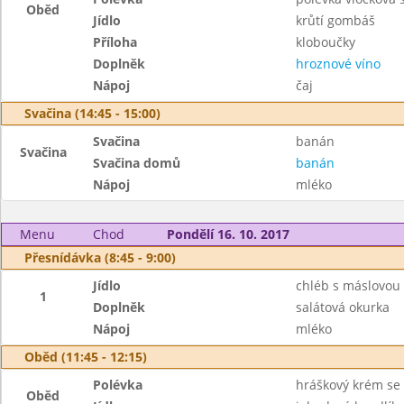
Oběd
Jídlo
krůtí gombáš
Příloha
kloboučky
Doplněk
hroznové víno
Nápoj
čaj
Svačina (14:45 - 15:00)
Svačina
banán
Svačina
Svačina domů
banán
Nápoj
mléko
Menu
Chod
Pondělí 16. 10. 2017
Přesnídávka (8:45 - 9:00)
Jídlo
chléb s máslovou
1
Doplněk
salátová okurka
Nápoj
mléko
Oběd (11:45 - 12:15)
Polévka
hráškový krém se
Oběd