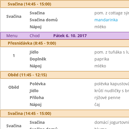
Svačina (14:45 - 15:00)
Svačina
pom. z cottage sý
Svačina
Svačina domů
mandarinka
Nápoj
mléko
Menu
Chod
Pátek 6. 10. 2017
Přesnídávka (8:45 - 9:00)
Jídlo
pom. z tuňáka s l
1
Doplněk
paprika
Nápoj
mléko
Oběd (11:45 - 12:15)
Polévka
polévka kapustov
Oběd
Jídlo
krůtí nudličky s 
Příloha
rýžové penne
Nápoj
čaj
Svačina (14:45 - 15:00)
Svačina
domácí jogurtovn
Svačina