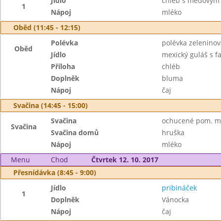
Jídlo
chléb s medovým
1
Nápoj
mléko
Oběd (11:45 - 12:15)
Polévka
polévka zelenino
Oběd
Jídlo
mexický guláš s f
Příloha
chléb
Doplněk
bluma
Nápoj
čaj
Svačina (14:45 - 15:00)
Svačina
ochucené pom. más
Svačina
Svačina domů
hruška
Nápoj
mléko
Menu
Chod
Čtvrtek 12. 10. 2017
Přesnídávka (8:45 - 9:00)
Jídlo
pribináček
1
Doplněk
Vánocka
Nápoj
čaj