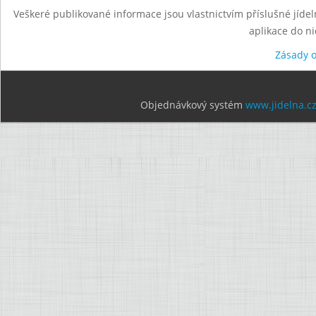
Veškeré publikované informace jsou vlastnictvím příslušné jídel
aplikace do n
Zásady 
Objednávkový systém
www.jidelna.c