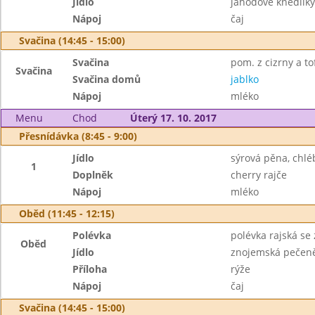
Jídlo
jahodové knedlík
Nápoj
čaj
Svačina (14:45 - 15:00)
Svačina
pom. z cizrny a to
Svačina
Svačina domů
jablko
Nápoj
mléko
Menu
Chod
Úterý 17. 10. 2017
Přesnídávka (8:45 - 9:00)
Jídlo
sýrová pěna, chlé
1
Doplněk
cherry rajče
Nápoj
mléko
Oběd (11:45 - 12:15)
Polévka
polévka rajská se
Oběd
Jídlo
znojemská pečen
Příloha
rýže
Nápoj
čaj
Svačina (14:45 - 15:00)