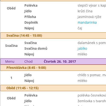
Polévka
slepičí vývar s k
Oběd
Jídlo
krůtí čína
Příloha
jasmínová rýže
Doplněk
mandarinka
Nápoj
čaj
Svačina (14:45 - 15:00)
Svačina
dalamánek s pom. z
Svačina
Svačina domů
jablko
Nápoj
mléko
Menu
Chod
Čtvrtek 26. 10. 2017
Přesnídávka (8:45 - 9:00)
Jídlo
chléb s pomaz. m
1
Nápoj
mléko
Oběd (11:45 - 12:15)
Polévka
polévka česnekov
Oběd
Jídlo
žemlovka s tvaroh