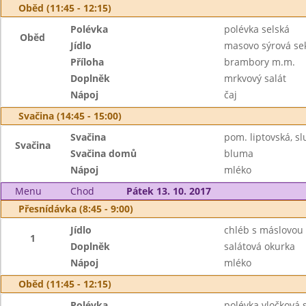
Oběd (11:45 - 12:15)
Polévka
polévka selská
Oběd
Jídlo
masovo sýrová se
Příloha
brambory m.m.
Doplněk
mrkvový salát
Nápoj
čaj
Svačina (14:45 - 15:00)
Svačina
pom. liptovská, sl
Svačina
Svačina domů
bluma
Nápoj
mléko
Menu
Chod
Pátek 13. 10. 2017
Přesnídávka (8:45 - 9:00)
Jídlo
chléb s máslovou 
1
Doplněk
salátová okurka
Nápoj
mléko
Oběd (11:45 - 12:15)
Polévka
polévka vločková 