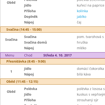
Oběd
Jídlo
kuřecí na paprice
Příloha
kolínka
Doplněk
jablko
Nápoj
čaj
Svačina (14:45 - 15:00)
Svačina
pom. tvarohová s k
Svačina
Svačina domů
hruška
Nápoj
mléko
Menu
Chod
Středa 4. 10. 2017
Přesnídávka (8:45 - 9:00)
Jídlo
domácí čokorolka
1
Nápoj
bílá káva
Oběd (11:45 - 12:15)
Polévka
polévka z lososa 
Oběd
Jídlo
kuskus s vepřový
Příloha
strouhaný sýr