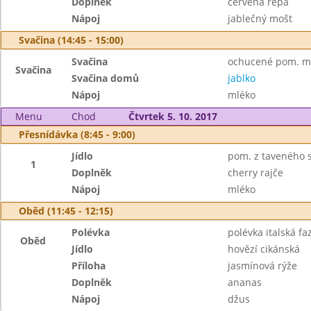
Doplněk
červená řepa
Nápoj
jablečný mošt
Svačina (14:45 - 15:00)
Svačina
ochucené pom. más
Svačina
Svačina domů
jablko
Nápoj
mléko
Menu
Chod
Čtvrtek 5. 10. 2017
Přesnídávka (8:45 - 9:00)
Jídlo
pom. z taveného s
1
Doplněk
cherry rajče
Nápoj
mléko
Oběd (11:45 - 12:15)
Polévka
polévka italská fa
Oběd
Jídlo
hovězí cikánská
Příloha
jasmínová rýže
Doplněk
ananas
Nápoj
džus