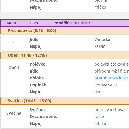
Svačina domů
bluma
Nápoj
mléko
Menu
Chod
Pondělí 9. 10. 2017
Přesnídávka (8:45 - 9:00)
Jídlo
Vánočka
1
Nápoj
kakao
Oběd (11:45 - 12:15)
Polévka
polévka čočková s
Oběd
Jídlo
přírodní rybí file
Příloha
bramborová kaše
Doplněk
ledový salát
Nápoj
džus
Svačina (14:45 - 15:00)
Svačina
pom. tvarohová, ch
Svačina
Svačina domů
rajče
Nápoj
mléko