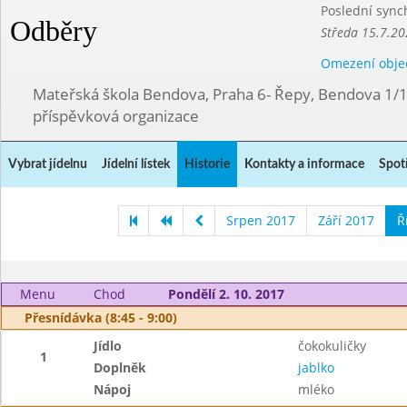
Poslední sync
Odběry
Středa 15.7.20
Omezení obje
Mateřská škola Bendova, Praha 6- Řepy, Bendova 1/
příspěvková organizace
Vybrat jídelnu
Jídelní lístek
Historie
Kontakty a informace
Spot
Srpen 2017
Září 2017
Ř
Menu
Chod
Pondělí 2. 10. 2017
Přesnídávka (8:45 - 9:00)
Jídlo
čokokuličky
1
Doplněk
jablko
Nápoj
mléko