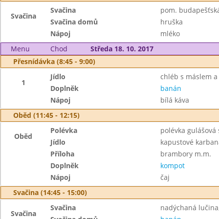
Svačina
pom. budapešťská,
Svačina
Svačina domů
hruška
Nápoj
mléko
Menu
Chod
Středa 18. 10. 2017
Přesnídávka (8:45 - 9:00)
Jídlo
chléb s máslem 
1
Doplněk
banán
Nápoj
bílá káva
Oběd (11:45 - 12:15)
Polévka
polévka gulášová
Oběd
Jídlo
kapustové karban
Příloha
brambory m.m.
Doplněk
kompot
Nápoj
čaj
Svačina (14:45 - 15:00)
Svačina
nadýchaná lučina,
Svačina