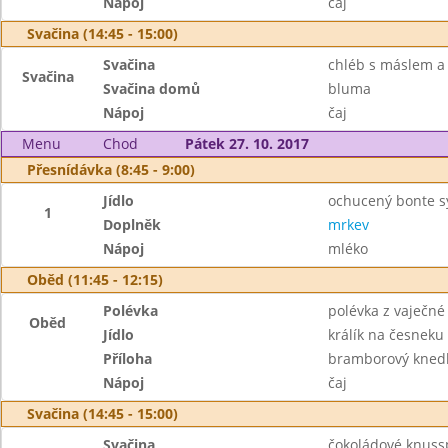
Nápoj
čaj
Svačina (14:45 - 15:00)
Svačina
chléb s máslem a
Svačina
Svačina domů
bluma
Nápoj
čaj
Menu
Chod
Pátek 27. 10. 2017
Přesnídávka (8:45 - 9:00)
Jídlo
ochucený bonte sý
1
Doplněk
mrkev
Nápoj
mléko
Oběd (11:45 - 12:15)
Polévka
polévka z vaječné 
Oběd
Jídlo
králík na česneku
Příloha
bramborový knedl
Nápoj
čaj
Svačina (14:45 - 15:00)
Svačina
čokoládové knuss