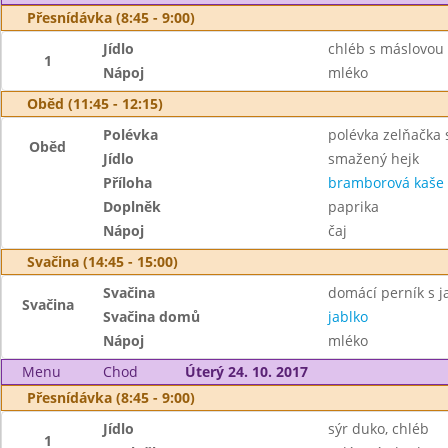
Přesnídávka (8:45 - 9:00)
Jídlo
chléb s máslovou 
1
Nápoj
mléko
Oběd (11:45 - 12:15)
Polévka
polévka zelňačka
Oběd
Jídlo
smažený hejk
Příloha
bramborová kaše
Doplněk
paprika
Nápoj
čaj
Svačina (14:45 - 15:00)
Svačina
domácí perník s j
Svačina
Svačina domů
jablko
Nápoj
mléko
Menu
Chod
Úterý 24. 10. 2017
Přesnídávka (8:45 - 9:00)
Jídlo
sýr duko, chléb
1