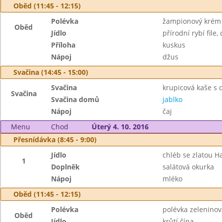
Oběd (11:45 - 12:15)
Polévka
žampionový krém
Oběd
Jídlo
přírodní rybí file
Příloha
kuskus
Nápoj
džus
Svačina (14:45 - 15:00)
Svačina
krupicová kaše s
Svačina
Svačina domů
jablko
Nápoj
čaj
Menu
Chod
Úterý 4. 10. 2016
Přesnídávka (8:45 - 9:00)
Jídlo
chléb se zlatou 
1
Doplněk
salátová okurka
Nápoj
mléko
Oběd (11:45 - 12:15)
Polévka
polévka zeleninov
Oběd
Jídlo
krůtí čína