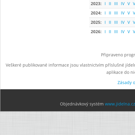
2023:
I
II
III
IV
V
V
2024:
I
II
III
IV
V
V
2025:
I
II
III
IV
V
V
2026:
I
II
III
IV
V
V
Připraveno progr
Veškeré publikované informace jsou vlastnictvím příslušné jídel
aplikace do n
Zásady 
Objednávkový systém
www.jidelna.c