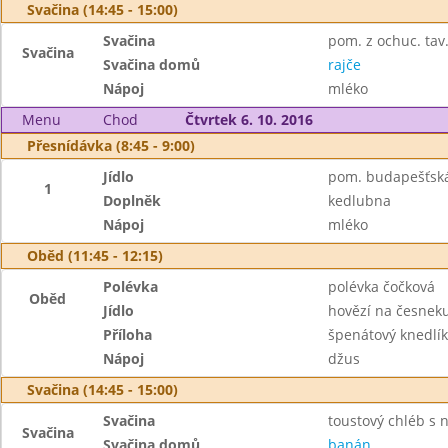
Svačina (14:45 - 15:00)
Svačina
pom. z ochuc. tav.
Svačina
Svačina domů
rajče
Nápoj
mléko
Menu
Chod
Čtvrtek 6. 10. 2016
Přesnídávka (8:45 - 9:00)
Jídlo
pom. budapešťská
1
Doplněk
kedlubna
Nápoj
mléko
Oběd (11:45 - 12:15)
Polévka
polévka čočková
Oběd
Jídlo
hovězí na česneku
Příloha
špenátový knedlík
Nápoj
džus
Svačina (14:45 - 15:00)
Svačina
toustový chléb s 
Svačina
Svačina domů
banán