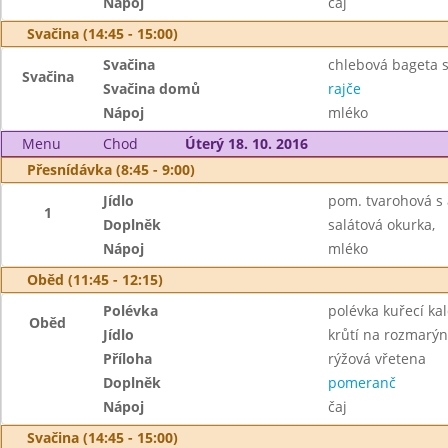
Nápoj
čaj
Svačina (14:45 - 15:00)
Svačina
chlebová bageta s
Svačina
Svačina domů
rajče
Nápoj
mléko
Menu
Chod
Úterý 18. 10. 2016
Přesnídávka (8:45 - 9:00)
Jídlo
pom. tvarohová s 
1
Doplněk
salátová okurka,
Nápoj
mléko
Oběd (11:45 - 12:15)
Polévka
polévka kuřecí ka
Oběd
Jídlo
krůtí na rozmarýn
Příloha
rýžová vřetena
Doplněk
pomeranč
Nápoj
čaj
Svačina (14:45 - 15:00)