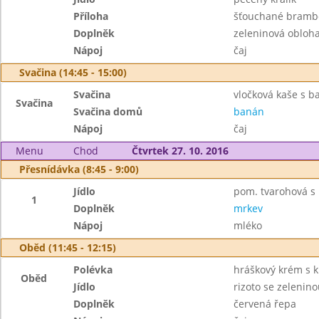
Příloha
šťouchané brambo
Doplněk
zeleninová obloh
Nápoj
čaj
Svačina (14:45 - 15:00)
Svačina
vločková kaše s b
Svačina
Svačina domů
banán
Nápoj
čaj
Menu
Chod
Čtvrtek 27. 10. 2016
Přesnídávka (8:45 - 9:00)
Jídlo
pom. tvarohová s 
1
Doplněk
mrkev
Nápoj
mléko
Oběd (11:45 - 12:15)
Polévka
hráškový krém s k
Oběd
Jídlo
rizoto se zelenin
Doplněk
červená řepa