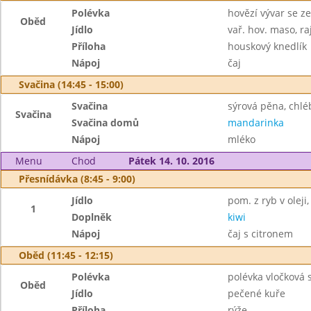
Polévka
hovězí vývar se z
Oběd
Jídlo
vař. hov. maso, r
Příloha
houskový knedlík
Nápoj
čaj
Svačina (14:45 - 15:00)
Svačina
sýrová pěna, chl
Svačina
Svačina domů
mandarinka
Nápoj
mléko
Menu
Chod
Pátek 14. 10. 2016
Přesnídávka (8:45 - 9:00)
Jídlo
pom. z ryb v oleji
1
Doplněk
kiwi
Nápoj
čaj s citronem
Oběd (11:45 - 12:15)
Polévka
polévka vločková
Oběd
Jídlo
pečené kuře
Příloha
rýže