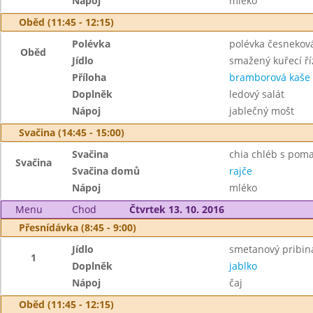
Nápoj
mléko
Oběd (11:45 - 12:15)
Polévka
polévka česneková
Oběd
Jídlo
smažený kuřecí ří
Příloha
bramborová kaše
Doplněk
ledový salát
Nápoj
jablečný mošt
Svačina (14:45 - 15:00)
Svačina
chia chléb s poma
Svačina
Svačina domů
rajče
Nápoj
mléko
Menu
Chod
Čtvrtek 13. 10. 2016
Přesnídávka (8:45 - 9:00)
Jídlo
smetanový pribiná
1
Doplněk
jablko
Nápoj
čaj
Oběd (11:45 - 12:15)