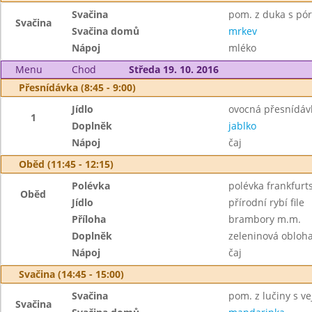
Svačina
pom. z duka s pó
Svačina
Svačina domů
mrkev
Nápoj
mléko
Menu
Chod
Středa 19. 10. 2016
Přesnídávka (8:45 - 9:00)
Jídlo
ovocná přesnídávk
1
Doplněk
jablko
Nápoj
čaj
Oběd (11:45 - 12:15)
Polévka
polévka frankfurt
Oběd
Jídlo
přírodní rybí file
Příloha
brambory m.m.
Doplněk
zeleninová obloh
Nápoj
čaj
Svačina (14:45 - 15:00)
Svačina
pom. z lučiny s ve
Svačina