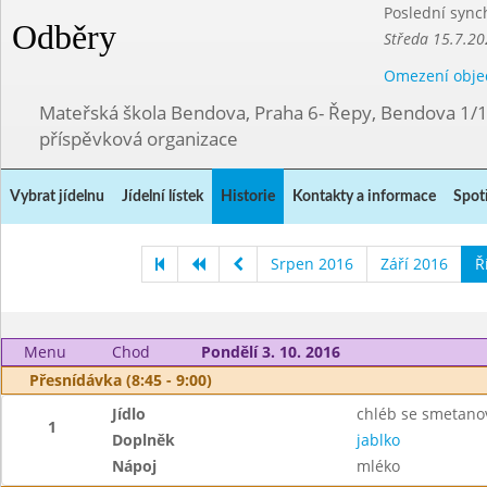
Poslední sync
Odběry
Středa 15.7.20
Omezení obje
Mateřská škola Bendova, Praha 6- Řepy, Bendova 1/
příspěvková organizace
Vybrat jídelnu
Jídelní lístek
Historie
Kontakty a informace
Spot
Srpen 2016
Září 2016
Ř
Menu
Chod
Pondělí 3. 10. 2016
Přesnídávka (8:45 - 9:00)
Jídlo
chléb se smetano
1
Doplněk
jablko
Nápoj
mléko