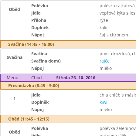
Polévka
polévka rajčatová
Oběd
Jídlo
vepřová kýta s le
Příloha
rýže
Doplněk
kaki
Nápoj
čaj s citronem
Svačina (14:45 - 15:00)
Svačina
pom. drožďová, ch
Svačina
Svačina domů
rajče
Nápoj
mléko
Menu
Chod
Středa 26. 10. 2016
Přesnídávka (8:45 - 9:00)
Jídlo
chia chléb s más
1
Doplněk
kiwi
Nápoj
mléko
Oběd (11:45 - 12:15)
Polévka
polévka zeleninov
Oběd
Jídlo
pečený králík