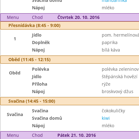
Svačina domů
mandarinka
Nápoj
mléko
Menu
Chod
Čtvrtek 20. 10. 2016
Přesnídávka (8:45 - 9:00)
Jídlo
pom. hermelínová
1
Doplněk
paprika
Nápoj
bílá káva
Oběd (11:45 - 12:15)
Polévka
polévka zeleninov
Oběd
Jídlo
štěpánská hovězí
Příloha
rýže
Nápoj
broskvový džus
Svačina (14:45 - 15:00)
Svačina
čokokuličky
Svačina
Svačina domů
kiwi
Nápoj
mléko
Menu
Chod
Pátek 21. 10. 2016