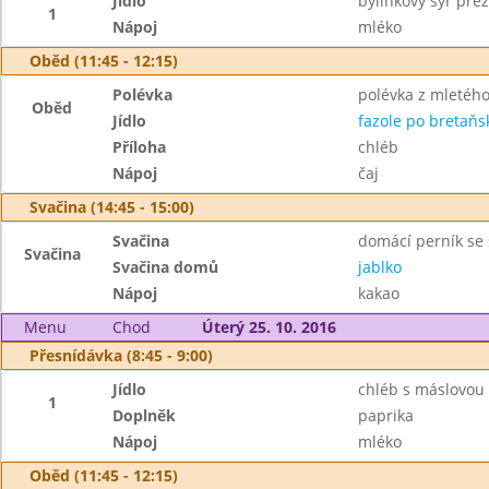
Jídlo
bylinkový sýr prez
1
Nápoj
mléko
Oběd (11:45 - 12:15)
Polévka
polévka z mletého
Oběd
Jídlo
fazole po bretaňs
Příloha
chléb
Nápoj
čaj
Svačina (14:45 - 15:00)
Svačina
domácí perník se
Svačina
Svačina domů
jablko
Nápoj
kakao
Menu
Chod
Úterý 25. 10. 2016
Přesnídávka (8:45 - 9:00)
Jídlo
chléb s máslovou
1
Doplněk
paprika
Nápoj
mléko
Oběd (11:45 - 12:15)