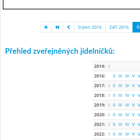
Srpen 2016
Září 2016
Ř
Přehled zveřejněných jídelníčků:
2014:
I
2016:
II
III
IV
V
V
2017:
I
II
III
IV
V
V
2018:
I
II
III
IV
V
V
2019:
I
II
III
IV
V
V
2020:
I
II
III
IV
V
V
2021:
I
II
III
IV
V
V
2022:
I
II
III
IV
V
V