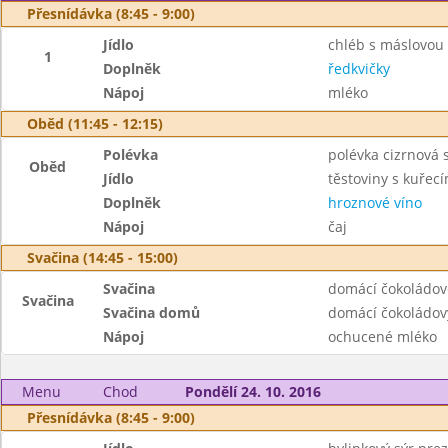
Přesnídávka (8:45 - 9:00)
Jídlo
chléb s máslovou
1
Doplněk
ředkvičky
Nápoj
mléko
Oběd (11:45 - 12:15)
Polévka
polévka cizrnová
Oběd
Jídlo
těstoviny s kuřec
Doplněk
hroznové víno
Nápoj
čaj
Svačina (14:45 - 15:00)
Svačina
domácí čokoládové
Svačina
Svačina domů
domácí čokoládov
Nápoj
ochucené mléko
Menu
Chod
Pondělí 24. 10. 2016
Přesnídávka (8:45 - 9:00)