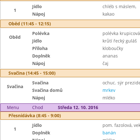
Jídlo
chléb s máslem,
1
Nápoj
kakao
Oběd (11:45 - 12:15)
Polévka
polévka krupicová
Oběd
Jídlo
krůtí řecký guláš
Příloha
kloboučky
Doplněk
ananas
Nápoj
čaj
Svačina (14:45 - 15:00)
Svačina
ochuc. sýr prezid
Svačina
Svačina domů
mrkev
Nápoj
mléko
Menu
Chod
Středa 12. 10. 2016
Přesnídávka (8:45 - 9:00)
Jídlo
pom. fazolová, ve
1
Doplněk
banán