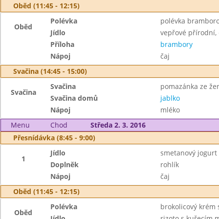
Oběd (11:45 - 12:15)
Polévka
polévka bramboro
Oběd
Jídlo
vepřové přírodní,
Příloha
brambory
Nápoj
čaj
Svačina (14:45 - 15:00)
Svačina
pomazánka ze žerv
Svačina
Svačina domů
jablko
Nápoj
mléko
Menu
Chod
Středa 2. 3. 2016
Přesnídávka (8:45 - 9:00)
Jídlo
smetanový jogurt
1
Doplněk
rohlík
Nápoj
čaj
Oběd (11:45 - 12:15)
Polévka
brokolicový krém 
Oběd
Jídlo
rizoto s kuřecím 