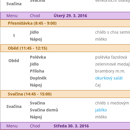
Svačina
velikonoční svátky
Svačina
Menu
Chod
Úterý 29. 3. 2016
Přesnídávka (8:45 - 9:00)
Jídlo
chléb s chia semí
1
Nápoj
mléko
Oběd (11:45 - 12:15)
Polévka
polévka fazolová
Oběd
Jídlo
zeleninové medaj
Příloha
brambory m.m.
Doplněk
okurkový salát
Nápoj
čaj
Svačina (14:45 - 15:00)
Svačina
chléb s medovým 
Svačina
Svačina domů
jablko
Nápoj
mléko
Menu
Chod
Středa 30. 3. 2016