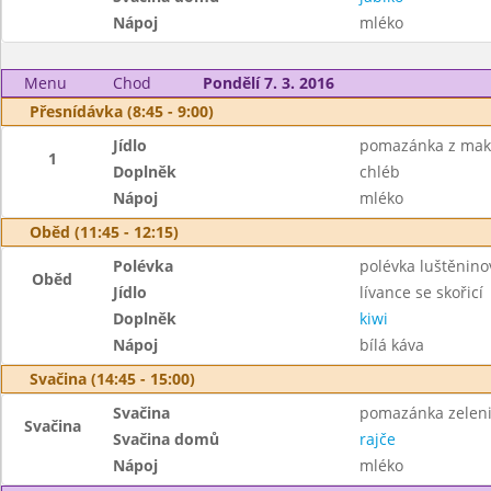
Nápoj
mléko
Menu
Chod
Pondělí 7. 3. 2016
Přesnídávka (8:45 - 9:00)
Jídlo
pomazánka z mak
1
Doplněk
chléb
Nápoj
mléko
Oběd (11:45 - 12:15)
Polévka
polévka luštěnino
Oběd
Jídlo
lívance se skořicí
Doplněk
kiwi
Nápoj
bílá káva
Svačina (14:45 - 15:00)
Svačina
pomazánka zelenin
Svačina
Svačina domů
rajče
Nápoj
mléko