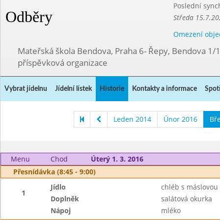
Poslední sync
Odběry
Středa 15.7.20
Omezení obje
Mateřská škola Bendova, Praha 6- Řepy, Bendova 1/
příspěvková organizace
Vybrat jídelnu
Jídelní lístek
Historie
Kontakty a informace
Spot
Leden 2014
Únor 2016
Bř
Menu
Chod
Úterý 1. 3. 2016
Přesnídávka (8:45 - 9:00)
Jídlo
chléb s máslovou
1
Doplněk
salátová okurka
Nápoj
mléko