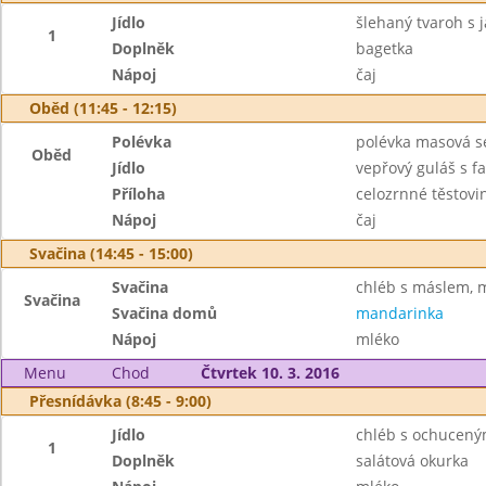
Jídlo
šlehaný tvaroh s 
1
Doplněk
bagetka
Nápoj
čaj
Oběd (11:45 - 12:15)
Polévka
polévka masová se
Oběd
Jídlo
vepřový guláš s f
Příloha
celozrnné těstovi
Nápoj
čaj
Svačina (14:45 - 15:00)
Svačina
chléb s máslem, 
Svačina
Svačina domů
mandarinka
Nápoj
mléko
Menu
Chod
Čtvrtek 10. 3. 2016
Přesnídávka (8:45 - 9:00)
Jídlo
chléb s ochucen
1
Doplněk
salátová okurka