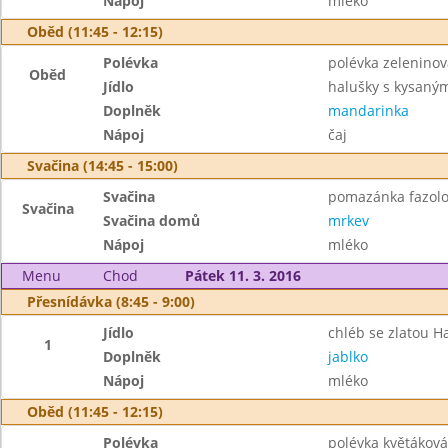
Nápoj
mléko
Oběd (11:45 - 12:15)
Polévka
polévka zelenino
Oběd
Jídlo
halušky s kysaný
Doplněk
mandarinka
Nápoj
čaj
Svačina (14:45 - 15:00)
Svačina
pomazánka fazolo
Svačina
Svačina domů
mrkev
Nápoj
mléko
Menu
Chod
Pátek 11. 3. 2016
Přesnídávka (8:45 - 9:00)
Jídlo
chléb se zlatou H
1
Doplněk
jablko
Nápoj
mléko
Oběd (11:45 - 12:15)
Polévka
polévka květáková