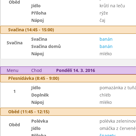
Oběd
Jídlo
krůtí na leču
Příloha
rýže
Nápoj
čaj
Svačina (14:45 - 15:00)
Svačina
banán
Svačina
Svačina domů
banán
Nápoj
mléko
Menu
Chod
Pondělí 14. 3. 2016
Přesnídávka (8:45 - 9:00)
Jídlo
pomazánka z tuňá
1
Doplněk
chléb
Nápoj
mléko
Oběd (11:45 - 12:15)
Polévka
polévka zeleninová
Oběd
Jídlo
omáčka z červené 
Příloha
špagety