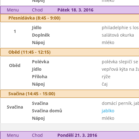
Nápoj
mléko
Menu
Chod
Pátek 18. 3. 2016
Přesnídávka (8:45 - 9:00)
Jídlo
philadelphie s lo
1
Doplněk
salátová okurka
Nápoj
mléko
Oběd (11:45 - 12:15)
Polévka
polévka slepičí s
Oběd
Jídlo
vepřová kýta na 
Příloha
rýže
Nápoj
čaj
Svačina (14:45 - 15:00)
Svačina
domácí perník, ja
Svačina
Svačina domů
jablko
Nápoj
mléko
Menu
Chod
Pondělí 21. 3. 2016