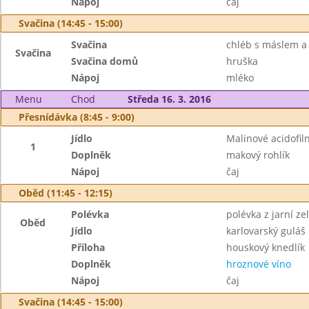
Nápoj
čaj
Svačina (14:45 - 15:00)
Svačina
chléb s máslem a
Svačina
Svačina domů
hruška
Nápoj
mléko
Menu
Chod
Středa 16. 3. 2016
Přesnídávka (8:45 - 9:00)
Jídlo
Malinové acidofil
1
Doplněk
makový rohlík
Nápoj
čaj
Oběd (11:45 - 12:15)
Polévka
polévka z jarní z
Oběd
Jídlo
karlovarský guláš
Příloha
houskový knedlík
Doplněk
hroznové víno
Nápoj
čaj
Svačina (14:45 - 15:00)