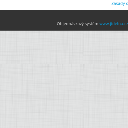
Zásady 
Objednávkový systém
www.jidelna.c