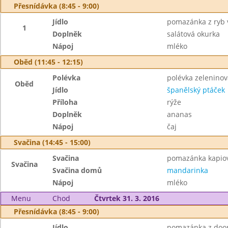
Přesnídávka (8:45 - 9:00)
Jídlo
pomazánka z ryb v
1
Doplněk
salátová okurka
Nápoj
mléko
Oběd (11:45 - 12:15)
Polévka
polévka zeleninov
Oběd
Jídlo
španělský ptáček
Příloha
rýže
Doplněk
ananas
Nápoj
čaj
Svačina (14:45 - 15:00)
Svačina
pomazánka kapiov
Svačina
Svačina domů
mandarinka
Nápoj
mléko
Menu
Chod
Čtvrtek 31. 3. 2016
Přesnídávka (8:45 - 9:00)
Jídlo
pomazánka z door 