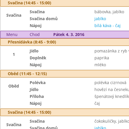
Svačina (14:45 - 15:00)
Svačina
bábovka, jablko
Svačina
Svačina domů
jablko
Nápoj
bílá káva - čaj
Menu
Chod
Pátek 4. 3. 2016
Přesnídávka (8:45 - 9:00)
Jídlo
pomazánka z ryb 
1
Doplněk
paprika
Nápoj
mléko
Oběd (11:45 - 12:15)
Polévka
polévka cizrnová
Oběd
Jídlo
hovězí na česnek
Příloha
špenátový knedlík
Nápoj
čaj
Svačina (14:45 - 15:00)
Svačina
čokokuličky, jablk
Svačina
Svačina domů
jablko