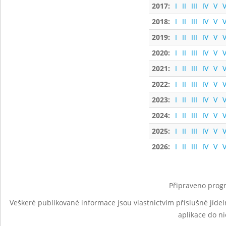
2017:
I
II
III
IV
V
V
2018:
I
II
III
IV
V
V
2019:
I
II
III
IV
V
V
2020:
I
II
III
IV
V
V
2021:
I
II
III
IV
V
V
2022:
I
II
III
IV
V
V
2023:
I
II
III
IV
V
V
2024:
I
II
III
IV
V
V
2025:
I
II
III
IV
V
V
2026:
I
II
III
IV
V
V
Připraveno progr
Veškeré publikované informace jsou vlastnictvím příslušné jídel
aplikace do n