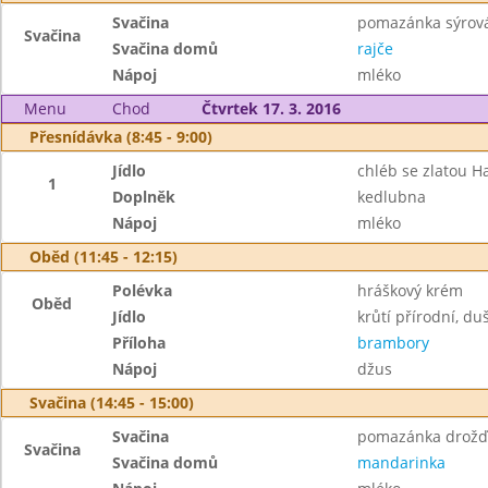
Svačina
pomazánka sýrová
Svačina
Svačina domů
rajče
Nápoj
mléko
Menu
Chod
Čtvrtek 17. 3. 2016
Přesnídávka (8:45 - 9:00)
Jídlo
chléb se zlatou 
1
Doplněk
kedlubna
Nápoj
mléko
Oběd (11:45 - 12:15)
Polévka
hráškový krém
Oběd
Jídlo
krůtí přírodní, d
Příloha
brambory
Nápoj
džus
Svačina (14:45 - 15:00)
Svačina
pomazánka drožďo
Svačina
Svačina domů
mandarinka