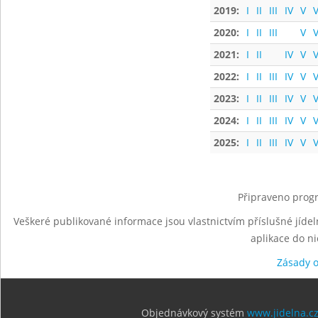
2019:
I
II
III
IV
V
V
2020:
I
II
III
V
V
2021:
I
II
IV
V
V
2022:
I
II
III
IV
V
V
2023:
I
II
III
IV
V
V
2024:
I
II
III
IV
V
V
2025:
I
II
III
IV
V
V
Připraveno progr
Veškeré publikované informace jsou vlastnictvím příslušné jídel
aplikace do n
Zásady 
Objednávkový systém
www.jidelna.c