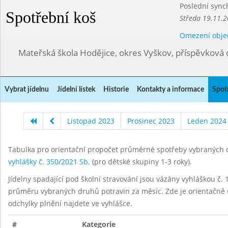
Poslední sync
Spotřební koš
Středa 19.11.2
Omezení obje
Mateřská škola Hodějice, okres Vyškov, příspěvková 
Vybrat jídelnu
Jídelní lístek
Historie
Kontakty a informace
Spot
Listopad 2023
Prosinec 2023
Leden 2024
Tabulka pro orientační propočet průměrné spotřeby vybraných d
vyhlášky č. 350/2021 Sb.
(pro dětské skupiny 1-3 roky).
Jídelny spadající pod školní stravování jsou vázány vyhláškou č. 1
průměru vybraných druhů potravin za měsíc. Zde je orientačně u
odchylky plnění najdete ve vyhlášce.
#
Kategorie