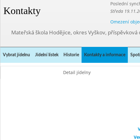
Poslední sync
Kontakty
Středa 19.11.2
Omezení obje
Mateřská škola Hodějice, okres Vyškov, příspěvková 
Vybrat jídelnu
Jídelní lístek
Historie
Kontakty a informace
Spot
Detail jídelny
V
Ve